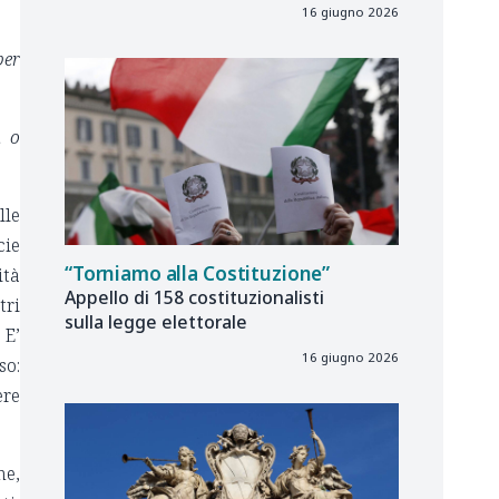
16 giugno 2026
per
a o
lle
cie
“Torniamo alla Costituzione”
ità
Appello di 158 costituzionalisti
tri
sulla legge elettorale
 E’
16 giugno 2026
so:
ere
ne,