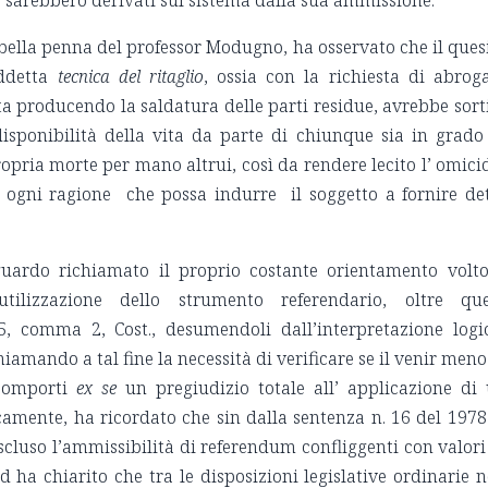
he sarebbero derivati sul sistema dalla sua ammissione.
 bella penna del professor Modugno, ha osservato che il ques
iddetta
tecnica del ritaglio
, ossia con la richiesta di abrog
a producendo la saldatura delle parti residue, avrebbe sort
 disponibilità della vita da parte di chiunque sia in grado
opria morte per mano altrui, così da rendere lecito l’ omici
 ogni ragione che possa indurre il soggetto a fornire de
iguardo richiamato il proprio costante orientamento volt
 utilizzazione dello strumento referendario, oltre que
75, comma 2, Cost., desumendoli dall’interpretazione logi
hiamando a tal fine la necessità di verificare se il venir meno
 comporti
ex se
un pregiudizio totale all’ applicazione di
icamente, ha ricordato che sin dalla sentenza n. 16 del 1978
cluso l’ammissibilità di referendum confliggenti con valori
d ha chiarito che tra le disposizioni legislative ordinarie 