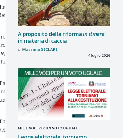
 ha
dei
A proposito della riforma
in itinere
oro
in materia di caccia
nso
Massimo
SICLARI
te,
4 luglio 2026
lti
lla
uni
 un
lla
MILLE VOCI PER UN VOTO UGUALE
del
Legge elettorale: torniamo