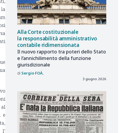
ti,
 la
dum
osì
Alla Corte costituzionale
rsa
la responsabilità amministrativo
ati
contabile ridimensionata
Il nuovo rapporto tra poteri dello Stato
e l’annichilimento della funzione
que
giurisdizionale
sua
Sergio
FOÀ
3 giugno 2026
ivo
oni
 al
i e
ta,
 l’