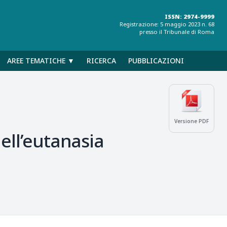
ISSN: 2974-9999
Registrazione: 5 maggio 2023 n. 68
presso il Tribunale di Roma
AREE TEMATICHE ▼
RICERCA
PUBBLICAZIONI
Versione PDF
dell’eutanasia