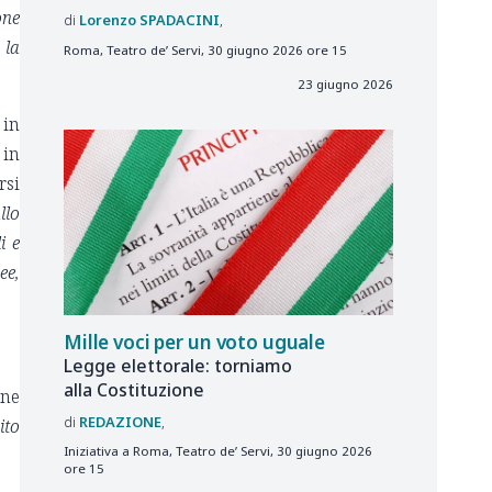
one
Lorenzo
SPADACINI
 la
Roma, Teatro de’ Servi, 30 giugno 2026 ore 15
23 giugno 2026
 in
 in
rsi
llo
i e
ee,
Mille voci per un voto uguale
Legge elettorale: torniamo
alla Costituzione
one
REDAZIONE
ito
Iniziativa a Roma, Teatro de’ Servi, 30 giugno 2026
ore 15