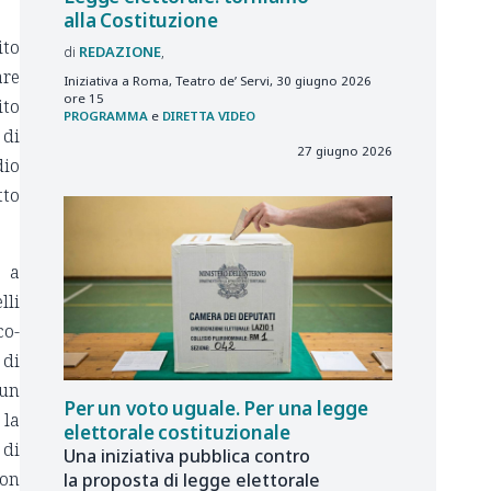
alla Costituzione
ito
REDAZIONE
are
Iniziativa a Roma, Teatro de’ Servi, 30 giugno 2026
ore 15
ito
PROGRAMMA
e
DIRETTA VIDEO
 di
27 giugno 2026
dio
tto
o a
lli
co-
 di
 un
Per un voto uguale. Per una legge
 la
elettorale costituzionale
 di
Una iniziativa pubblica contro
non
la proposta di legge elettorale