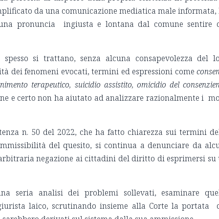
 amplificato da una comunicazione mediatica male informata,
i una pronuncia ingiusta e lontana dal comune sentire 
 spesso si trattano, senza alcuna consapevolezza del l
rsità dei fenomeni evocati, termini ed espressioni come
conse
imento terapeutico, suicidio assistito, omicidio del consenzien
e e certo non ha aiutato ad analizzare razionalmente i mo
tenza n. 50 del 2022, che ha fatto chiarezza sui termini de
ammissibilità del quesito, si continua a denunciare da alc
bitraria negazione ai cittadini del diritto di esprimersi su
na seria analisi dei problemi sollevati, esaminare que
giurista laico, scrutinando insieme alla Corte la portata 