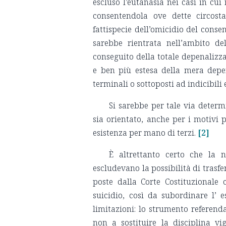
escluso l’eutanasia nei casi in cui 
consentendola ove dette circost
fattispecie dell’omicidio del conse
sarebbe rientrata nell’ambito del
conseguito della totale depenalizza
e ben più estesa della mera depen
terminali o sottoposti ad indicibili 
Si sarebbe per tale via determ
sia orientato, anche per i motivi p
esistenza per mano di terzi.
[2]
È altrettanto certo che la n
escludevano la possibilità di trasfe
poste dalla Corte Costituzionale 
suicidio, così da subordinare l’ 
limitazioni: lo strumento referend
non a sostituire la disciplina v