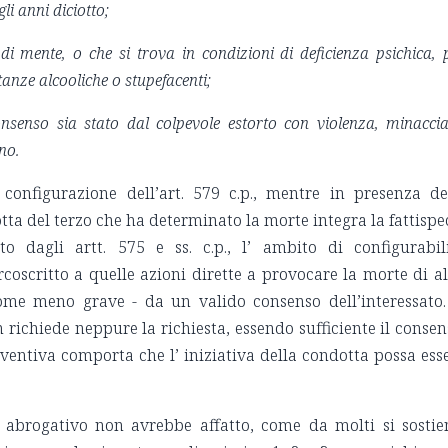
i anni diciotto;
i mente, o che si trova in condizioni di deficienza psichica, 
tanze alcooliche o stupefacenti;
nsenso sia stato dal colpevole estorto con violenza, minacci
no.
 configurazione dell’art. 579 c.p., mentre in presenza de
tta del terzo che ha determinato la morte integra la fattispe
to dagli artt. 575 e ss. c.p., l’ ambito di configurabil
rcoscritto a quelle azioni dirette a provocare la morte di al
ome meno grave - da un valido consenso dell’interessato.
on richiede neppure la richiesta, essendo sufficiente il consen
eventiva comporta che l’ iniziativa della condotta possa ess
 abrogativo non avrebbe affatto, come da molti si sostie