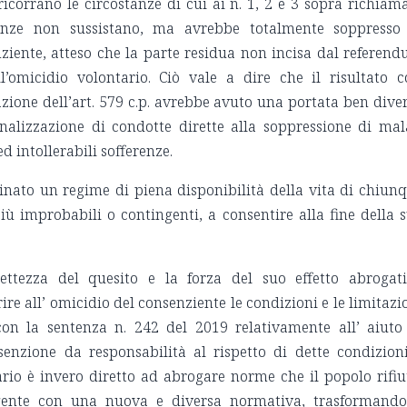
ricorrano le circostanze di cui ai n. 1, 2 e 3 sopra richiama
anze non sussistano, ma avrebbe totalmente soppresso
nziente, atteso che la parte residua non incisa dal referen
l’omicidio volontario. Ciò vale a dire che il risultato c
zione dell’art. 579 c.p. avrebbe avuto una portata ben dive
alizzazione di condotte dirette alla soppressione di mal
ed intollerabili sofferenze.
inato un regime di piena disponibilità della vita di chiun
iù improbabili o contingenti, a consentire alla fine della 
ettezza del quesito e la forza del suo effetto abrogat
rire all’ omicidio del consenziente le condizioni e le limitazi
con la sentenza n. 242 del 2019 relativamente all’ aiuto
esenzione da responsabilità al rispetto di dette condizion
ario è invero diretto ad abrogare norme che il popolo rifiu
igente con una nuova e diversa normativa, trasformando