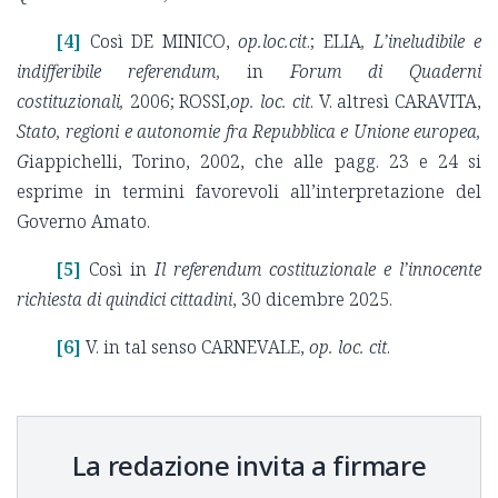
[4]
Così DE MINICO,
op.loc.cit
.; ELIA
, L’ineludibile e
indifferibile referendum,
in
Forum di Quaderni
costituzionali,
2006; ROSSI,
op. loc. cit
. V. altresì CARAVITA,
Stato, regioni e autonomie fra Repubblica e Unione europea,
G
iappichelli, Torino, 2002, che alle pagg. 23 e 24 si
esprime in termini favorevoli all’interpretazione del
Governo Amato.
[5]
Così in
Il referendum costituzionale e l’innocente
richiesta di quindici cittadini
, 30 dicembre 2025.
[6]
V. in tal senso CARNEVALE,
op. loc. cit
.
La redazione invita a firmare