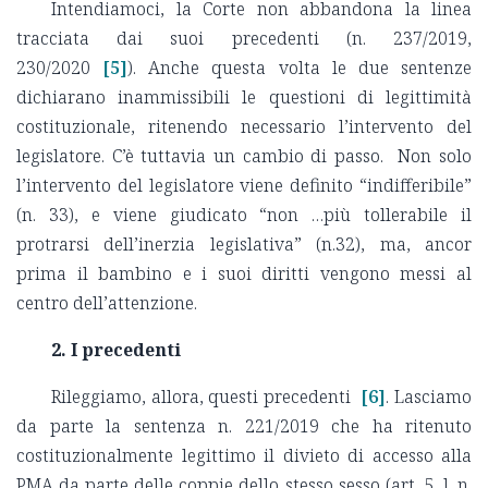
Intendiamoci, la Corte non abbandona la linea
tracciata dai suoi precedenti (n. 237/2019,
230/2020
[5]
). Anche questa volta le due sentenze
dichiarano inammissibili le questioni di legittimità
costituzionale, ritenendo necessario l’intervento del
legislatore. C’è tuttavia un cambio di passo. Non solo
l’intervento del legislatore viene definito “indifferibile”
(n. 33), e viene giudicato “non …più tollerabile il
protrarsi dell’inerzia legislativa” (n.32), ma, ancor
prima il bambino e i suoi diritti vengono messi al
centro dell’attenzione.
2. I precedenti
Rileggiamo, allora, questi precedenti
[6]
. Lasciamo
da parte la sentenza n. 221/2019 che ha ritenuto
costituzionalmente legittimo il divieto di accesso alla
PMA da parte delle coppie dello stesso sesso (art. 5, l. n.