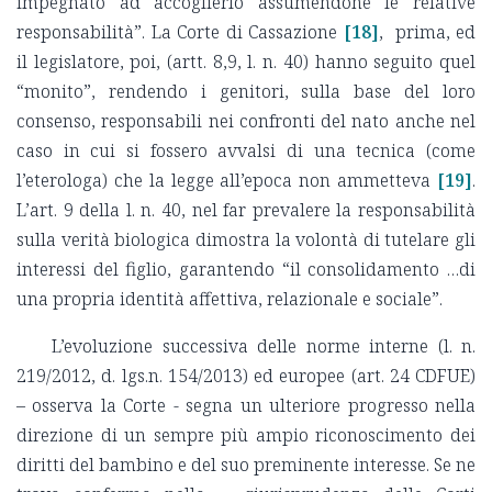
impegnato ad accoglierlo assumendone le relative
responsabilità”. La Corte di Cassazione
[18]
, prima, ed
il legislatore, poi, (artt. 8,9, l. n. 40) hanno seguito quel
“monito”, rendendo i genitori, sulla base del loro
consenso, responsabili nei confronti del nato anche nel
caso in cui si fossero avvalsi di una tecnica (come
l’eterologa) che la legge all’epoca non ammetteva
[19]
.
L’art. 9 della l. n. 40, nel far prevalere la responsabilità
sulla verità biologica dimostra la volontà di tutelare gli
interessi del figlio, garantendo “il consolidamento …di
una propria identità affettiva, relazionale e sociale”.
L’evoluzione successiva delle norme interne (l. n.
219/2012, d. lgs.n. 154/2013) ed europee (art. 24 CDFUE)
– osserva la Corte - segna un ulteriore progresso nella
direzione di un sempre più ampio riconoscimento dei
diritti del bambino e del suo preminente interesse. Se ne