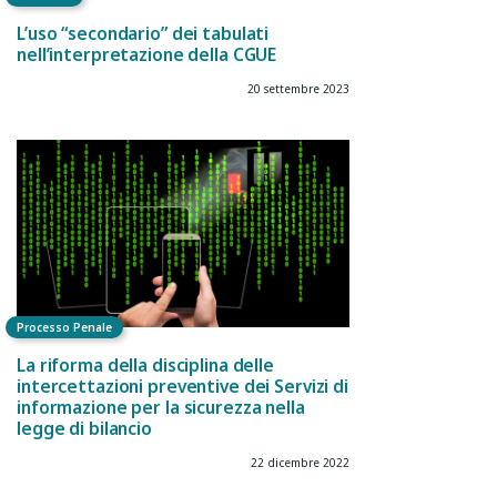
L’uso “secondario” dei tabulati
nell’interpretazione della CGUE
20 settembre 2023
Processo Penale
La riforma della disciplina delle
intercettazioni preventive dei Servizi di
informazione per la sicurezza nella
legge di bilancio
22 dicembre 2022