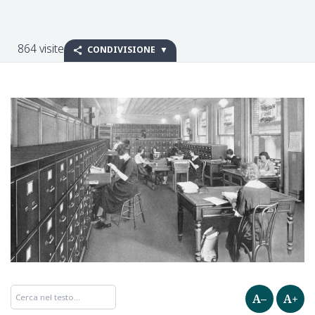
864 visite
CONDIVISIONE
A–
A+