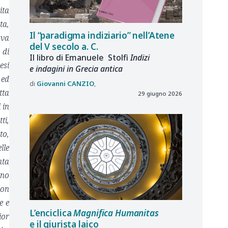
ita
ta,
Il “paradigma indiziario” nell’Atene
ava
del V secolo a. C.
 di
Il libro di Emanuele Stolfi
Indizi
esi
e indagini in Grecia antica
 ed
Giovanni
CANZIO
tta
29 giugno 2026
 in
ti,
to,
lle
nta
ano
non
e e
L’enciclica
Magnifica Humanitas
ior
e il giurista laico