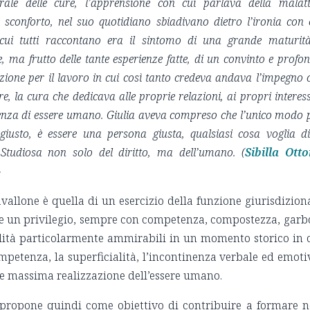
rale delle cure, l’apprensione con cui parlava della malatt
e sconforto, nel suo quotidiano sbiadivano dietro l’ironia con 
 cui tutti raccontano era il sintomo di una grande maturit
, ma frutto delle tante esperienze fatte, di un convinto e profo
ione per il lavoro in cui così tanto credeva andava l’impegno 
e, la cura che dedicava alle proprie relazioni, ai propri interess
stenza di essere umano. Giulia aveva compreso che l’unico modo 
giusto, è essere una persona giusta, qualsiasi cosa voglia di
 Studiosa non solo del diritto, ma dell’umano. (
Sibilla Otto
»
Cavallone è quella di un esercizio della funzione giurisdizion
e un privilegio, sempre con competenza, compostezza, garb
alità particolarmente ammirabili in un momento storico in 
petenza, la superficialità, l’incontinenza verbale ed emoti
me massima realizzazione dell’essere umano.
si propone quindi come obiettivo di contribuire a formare 