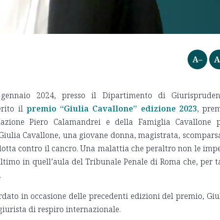
A–
A
 gennaio 2024, presso il Dipartimento di Giurisprude
rito il
premio “Giulia Cavallone” edizione 2023
, pre
dazione Piero Calamandrei e della Famiglia Cavallone 
 Giulia Cavallone, una giovane donna, magistrata, scompars
lotta contro il cancro. Una malattia che peraltro non le imp
ultimo in quell’aula del Tribunale Penale di Roma che, per t
.
rdato in occasione delle precedenti edizioni del premio, Giu
iurista di respiro internazionale.