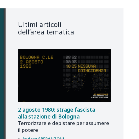
Ultimi articoli
dell’area tematica
2 agosto 1980: strage fascista
alla stazione di Bologna
Terrorizzare e depistare per assumere
il potere
Andrea
SPERANZONI