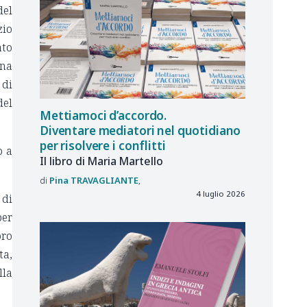
del
zio
ato
ona
 di
del
Mettiamoci d’accordo.
Diventare mediatori nel quotidiano
per risolvere i conflitti
o a
Il libro di Maria Martello
Pina
TRAVAGLIANTE
4 luglio 2026
 di
per
oro
ta,
lla