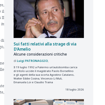
re,
 il
 II
 in
 di
Sui fatti relativi alla strage di via
go,
D’Amelio
Alcune considerazioni critiche
Luigi
PATRONAGGIO
one
Il 19 luglio 1992 a Palermo un’autobomba carica
lle
di tritolo uccide il magistrato Paolo Borsellino
e gli agenti della sua scorta Agostino Catalano,
Walter Eddie Cosina, Vincenzo Li Muli,
Emanuela Loi e Claudio Traina
nte
18 luglio 2026
te,