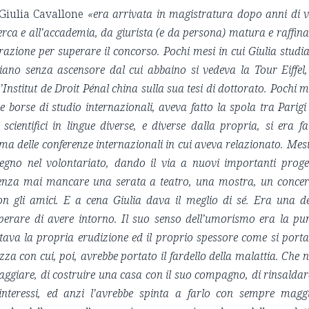
 Giulia Cavallone
«
era arrivata in magistratura dopo anni di v
cerca e all’accademia, da giurista (e da persona) matura e raffina
razione per superare il concorso. Pochi mesi in cui Giulia studi
iano senza ascensore dal cui abbaino si vedeva la Tour Eiffel,
Institut de Droit Pénal china sulla sua tesi di dottorato. Pochi m
e borse di studio internazionali, aveva fatto la spola tra Parigi
scientifici in lingue diverse, e diverse dalla propria, si era fa
ima delle conferenze internazionali in cui aveva relazionato. Mesi
egno nel volontariato, dando il via a nuovi importanti proget
 senza mai mancare una serata a teatro, una mostra, un concer
n gli amici. E a cena Giulia dava il meglio di sé. Era una de
 sperare di avere intorno. Il suo senso dell’umorismo era la pu
Portava la propria erudizione ed il proprio spessore come si port
zza con cui, poi, avrebbe portato il fardello della malattia. Che 
iaggiare, di costruire una casa con il suo compagno, di rinsaldar
 interessi, ed anzi l’avrebbe spinta a farlo con sempre magg