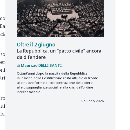
aio
lla
ali
Oltre il 2 giugno
La Repubblica, un “patto civile” ancora
sso
da difendere
per
Maurizio
DELLI SANTI
oni
Ottant’anni dopo la nascita della Repubblica,
tri
la lezione della Costituzione resta attuale di fronte
alle nuove forme di concentrazione del potere,
alle disuguaglianze sociali e alla crisi dell’ordine
internazionale
tro
6 giugno 2026
nti
for