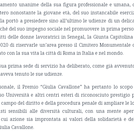
zamento unanime della sua figura professionale e umana, 
estero nonostante la giovane età, del suo instancabile eserci
 la portò a presiedere sino all’ultimo le udienze di un delic
onché del suo impegno sociale nel promuovere in prima pers
itti delle donne lavoratrici in Senegal, la Giunta Capitolina
2020 di riservarle un’area presso il Cimitero Monumentale 
o con la sua vita la città di Roma in Italia e nel mondo.
, sua prima sede di servizio ha deliberato, come già avvenut
a aveva tenuto le sue udienze.
rsonale, il Premio “Giulia Cavallone” ha pertanto lo scopo
o Università e altri centri esteri di riconosciuto prestigio 
 campo del diritto e della procedura penale di ampliare le l
sti sensibili alle diversità culturali, con una mente aper
 cui azione sia improntata ai valori della solidarietà e de
iulia Cavallone.