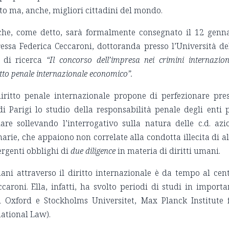
itto ma, anche, migliori cittadini del mondo.
 che, come detto, sarà formalmente consegnato il 12 genn
ressa Federica Ceccaroni, dottoranda presso l’Università de
 di ricerca
“Il concorso dell’impresa nei crimini internazion
iritto penale internazionale economico”.
iritto penale internazionale propone di perfezionare pre
i Parigi lo studio della responsabilità penale degli enti 
lare sollevando l’interrogativo sulla natura delle c.d. azi
arie, che appaiono non correlate alla condotta illecita di al
mergenti obblighi di
due diligence
in materia di diritti umani.
ani attraverso il diritto internazionale è da tempo al cen
ccaroni. Ella, infatti, ha svolto periodi di studi in importa
di Oxford e Stockholms Universitet, Max Planck Institute 
ational Law).