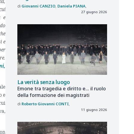
ia,
Giovanni
CANZIO
Daniela
PIANA
cui
27 giugno 2026
à e
ndo
che
i e
per
re.
ni,
La verità senza luogo
ale
Emone tra tragedia e diritto e... il ruolo
o e
della formazione dei magistrati
cui
Roberto Giovanni
CONTI
11 giugno 2026
va,
non