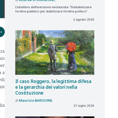
L’obiettivo dell’eversione neofascista: “Destabilizzare
l’ordine pubblico per stabilizzare l’ordine politico”
2 agosto 2026
+
nza
mio
per
a a
edì
Il caso Roggero, la legittima difesa
ale
e la gerarchia dei valori nella
Costituzione
Maurizio
BARISONE
lia
21 luglio 2026