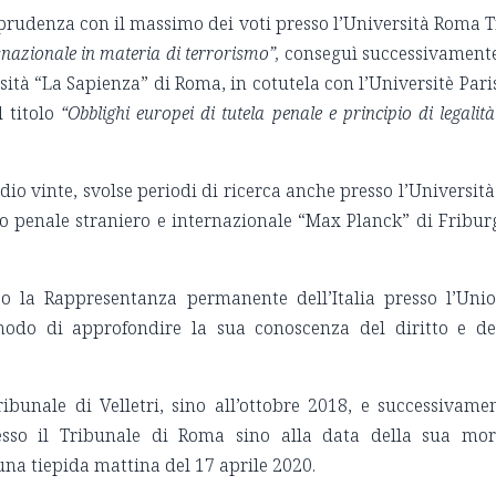
sprudenza con il massimo dei voti presso l’Università Roma T
snazionale in materia di terrorismo”,
conseguì successivamente
sità “La Sapienza” di Roma, in cotutela con l’Universitè Paris
l titolo
“Obblighi europei di tutela penale e principio di legalità
io vinte, svolse periodi di ricerca anche presso l’Università
tto penale straniero e internazionale “Max Planck” di Fribur
so la Rappresentanza permanente dell’Italia presso l’Uni
odo di approfondire la sua conoscenza del diritto e de
ibunale di Velletri, sino all’ottobre 2018, e successivame
esso il Tribunale di Roma sino alla data della sua mor
na tiepida mattina del 17 aprile 2020.