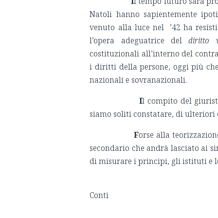
I
l tempo futuro sarà pr
Natoli hanno sapientemente ipotiz
venuto alla luce nel ’42 ha resist
l’opera adeguatrice del
diritto 
costituzionali all’interno del con
i diritti della persone, oggi più c
nazionali e sovranazionali.
I
l compito del giuris
siamo soliti constatare, di ulterior
F
orse alla teorizzazio
secondario che andrà lasciato ai si
di misurare i principi, gli istituti e
Ro
Conti