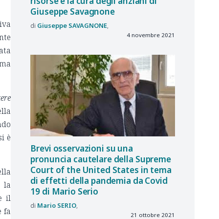
risorse e la cura degli anziani di
Giuseppe Savagnone
iva
Giuseppe
SAVAGNONE
4 novembre 2021
nte
ata
rma
tere
lla
ndo
si è
Brevi osservazioni su una
pronuncia cautelare della Supreme
Court of the United States in tema
lla
di effetti della pandemia da Covid
 la
19 di Mario Serio
 il
Mario
SERIO
e fa
21 ottobre 2021