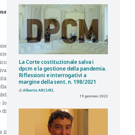
una
ione
nte
La Corte costituzionale salva i
ico
dpcm e la gestione della pandemia.
iva
Riflessioni e interrogativi a
oltà
margine della sent. n. 198/2021
lla
Alberto
ARCURI
del
19 gennaio 2022
 lo
 di
 il