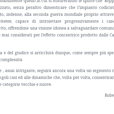
obabilmente quello in cui si misureranno le spinte che Ropp
zato, senza peraltro dimenticare che l’impianto codicist
ito, indenne, alla seconda guerra mondiale proprio attrave
vivente
, capace di introiettare progressivamente i can
tratto, offrendone una visione idonea a salvaguardare comun
he mai considerati per l’effetto concentrico prodotto dalle C
ta e del giudice si arricchirà dunque, come sempre più spe
i complessità.
ne , assai intrigante, seguirà ancora una volta un segmento 
ngoli casi ed alle dinamiche che, volta per volta, consentir
 le categorie vecchie e nuove.
bert