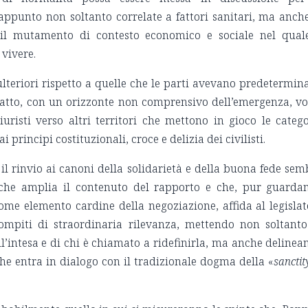
ppunto non soltanto correlate a fattori sanitari, ma anch
 il mutamento di contesto economico e sociale nel quale
 vivere.
 ulteriori rispetto a quelle che le parti avevano predetermin
tratto, con un orizzonte non comprensivo dell’emergenza, vo
uristi verso altri territori che mettono in gioco le catego
 principi costituzionali, croce e delizia dei civilisti.
 il rinvio ai canoni della solidarietà e della buona fede se
 che amplia il contenuto del rapporto e che, pur guarda
me elemento cardine della negoziazione, affida al legislat
ompiti di straordinaria rilevanza, mettendo non soltanto
ll’intesa e di chi è chiamato a ridefinirla, ma anche deline
he entra in dialogo con il tradizionale dogma della «
sanctit