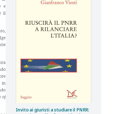
e e
 il
ato,
lge
rie
mbra
ndo
ore
 in
ando
y of
Invito ai giuristi a studiare il PNRR: