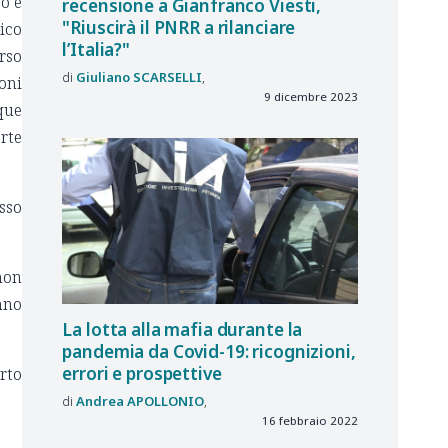
o e
recensione a Gianfranco Viesti,
"Riuscirà il PNRR a rilanciare
ico
l’Italia?"
rso
Giuliano
SCARSELLI
oni
9 dicembre 2023
que
arte
sso
non
anno
La lotta alla mafia durante la
pandemia da Covid-19: ricognizioni,
errori e prospettive
o
Andrea
APOLLONIO
16 febbraio 2022