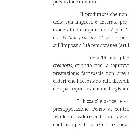
prestazione dovuta).
Il produttore che non esegu
della sua impresa è azzerata per 
esonerato da responsabilità per l’
dal
factum principis
. E per sapere
sull’impossibilità temporanea (art.
Covid-19 moltiplica altres
creditoris
, quando cioè la sopravven
prestazione: fattispecie non pre
criteri che l’accostano alla discip
occupato specificamente il legisla
E chissà che per certe situaz
presupposizione. Penso ai contra
pandemia valorizza la prestazione
contrario per le locazioni aziendal