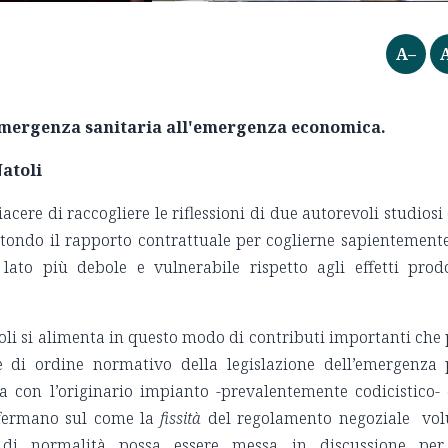
A–
'emergenza sanitaria all'emergenza economica.
atoli
iacere di raccogliere le riflessioni di due autorevoli studiosi
o tondo il rapporto contrattuale per coglierne sapientemente
lato più debole e vulnerabile rispetto agli effetti prodo
toli si alimenta in questo modo di contributi importanti che
e di ordine normativo della legislazione dell’emergenza 
a con l’originario impianto -prevalentemente codicistico- 
offermano sul come la
fissità
del regolamento negoziale vol
 di normalità possa essere messa in discussione per