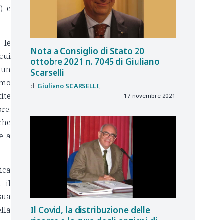
) e
 le
Nota a Consiglio di Stato 20
cui
ottobre 2021 n. 7045 di Giuliano
n un
Scarselli
iamo
Giuliano
SCARSELLI
tite
17 novembre 2021
re.
che
e a
ica
 il
sua
Il Covid, la distribuzione delle
lla