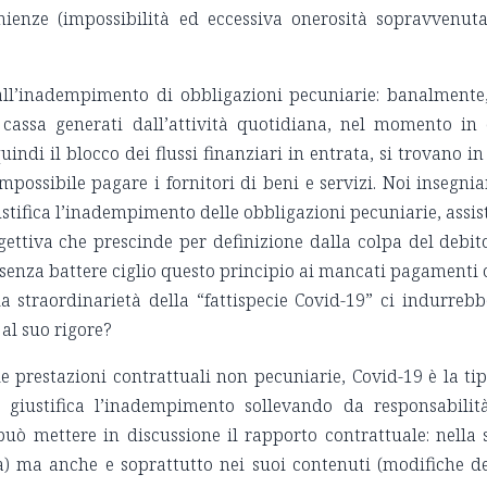
nienze (impossibilità ed eccessiva onerosità sopravvenuta
dempimento di obbligazioni pecuniarie: banalmente,
cassa generati dall’attività quotidiana, nel momento in 
quindi il blocco dei flussi finanziari in entrata, si trovano i
impossibile pagare i fornitori di beni e servizi. Noi insegn
stifica l’inadempimento delle obbligazioni pecuniarie, assis
ettiva che prescinde per definizione dalla colpa del debito
enza battere ciglio questo principio ai mancati pagamenti 
 straordinarietà della “fattispecie Covid-19” ci indurrebb
 al suo rigore?
tazioni contrattuali non pecuniarie, Covid-19 è la tip
giustifica l’inadempimento sollevando da responsabilità
può mettere in discussione il rapporto contrattuale: nella 
ia) ma anche e soprattutto nei suoi contenuti (modifiche de