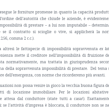
e le forniture promesse in quanto la capacità produtt
l’ordine dell’autorità che chiude le aziende, è evidenteme
impossibilità di prestare – a lui non imputabile – determin
 se il contratto si scioglie o vive, si applicherà la no
1256, comma 2 c.c.).
ì le fattispecie di impossibilità sopravvenuta
ex la
ienza mette il creditore nell’impossibilità di fruizione de
vista normativamente, ma trattata in giurisprudenza seco
lina della sopravvenuta impossibilità di prestare. Del tema 
tore dell’emergenza, con norme che ricorderemo più avanti.
ioni non possa venire in gioco la vecchia buona figura de
tti di locazione immobiliare. Per le locazioni abitative
 attesa dal conduttore (state tutti a casa!). Esattamente
i: se l’attività d’impresa è bloccata, il conduttore non se n