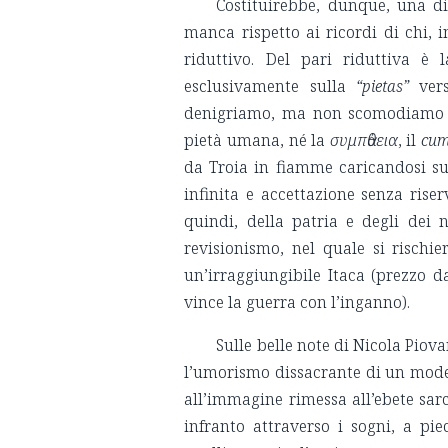
Costituirebbe, dunque, una dis
manca rispetto ai ricordi di chi, i
riduttivo. Del pari riduttiva è 
esclusivamente sulla
“pietas”
vers
denigriamo, ma non scomodiamo n
pietà umana, né la
συμπἀθεια
, il
cum
da Troia in fiamme caricandosi su
infinita e accettazione senza riser
quindi, della patria e degli dei 
revisionismo, nel quale si risch
un’irraggiungibile Itaca (prezzo 
vince la guerra con l’inganno).
Sulle belle note di Nicola Piov
l’umorismo dissacrante di un mo
all’immagine rimessa all’ebete sar
infranto attraverso i sogni, a p