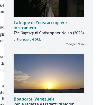
ale
on
La legge di Zeus: accogliere
lo straniero
989
The Odyssey
di Christopher Nolan (2026)
gli
Pierpaolo
GORI
nne
25 luglio 2026
sta
 di
ne,
, a
nte
 li
Boa sorte, Venezuela
Per le ragazze e i ragazzi di Moron,