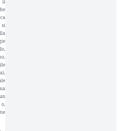
 il
che
ica
 si
lla
gie
lo,
no,
ile
a),
ale
sua
 un
 o,
ome