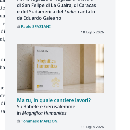
lla
di San Felipe di La Guaira, di Caracas
tto
e del Sudamerica del
Ludus
cantato
sua
da Eduardo Galeano
– e
Paolo
SPAZIANI
ndi
18 luglio 2026
ui,
 di
lia
me:
nte
Ma tu, in quale cantiere lavori?
 di
Su Babele e Gerusalemme
esa
in
Magnifica Humanitas
Tommaso
MANZON
11 luglio 2026