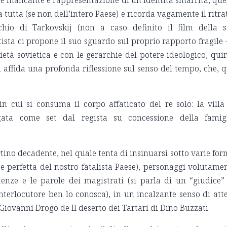
ine mancante è rappresentazione di un’identità smarrita, que
a tutta (se non dell’intero Paese) e ricorda vagamente il ritra
cchio di Tarkovskij (non a caso definito il film della 
tista ci propone il suo sguardo sul proprio rapporto fragile 
età sovietica e con le gerarchie del potere ideologico, qui
i affida una profonda riflessione sul senso del tempo, che, q
n cui si consuma il corpo affaticato del re solo: la villa
ata come set dal regista su concessione della famig
rtino decadente, nel quale tenta di insinuarsi sotto varie for
e perfetta del nostro fatalista Paese), personaggi volutame
tenze e le parole dei magistrati (si parla di un “giudice”
nterlocutore ben lo conosca), in un incalzante senso di att
Giovanni Drogo de Il deserto dei Tartari di Dino Buzzati.