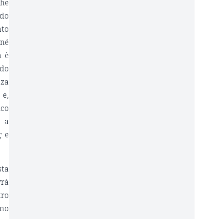
che
odo
ato
né
n è
ndo
nza
 e,
ico
a a
ς
e
sta
vrà
tro
eno