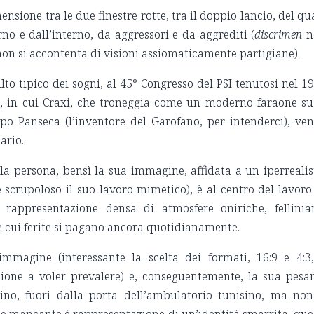
mensione tra le due finestre rotte, tra il doppio lancio, del qu
erno e dall’interno, da aggressori e da aggrediti (
discrimen
n
 non si accontenta di visioni assiomaticamente partigiane).
to tipico dei sogni, al 45° Congresso del PSI tenutosi nel 1
o, in cui Craxi, che troneggia come un moderno faraone su
ppo Panseca (l’inventore del Garofano, per intenderci), ve
ario.
la persona, bensì la sua immagine, affidata a un iperreali
 scrupoloso il suo lavoro mimetico), è al centro del lavoro
rappresentazione densa di atmosfere oniriche, fellinia
le cui ferite si pagano ancora quotidianamente.
magine (interessante la scelta dei formati, 16:9 e 4:3
zione a voler prevalere) e, conseguentemente, la sua pesa
ttino, fuori dalla porta dell’ambulatorio tunisino, ma non