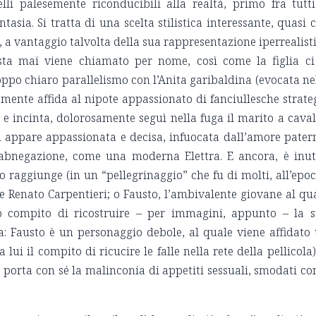
lli palesemente riconducibili alla realtà, primo fra tutti
asia. Si tratta di una scelta stilistica interessante, quasi 
, a vantaggio talvolta della sua rappresentazione iperrealist
ista mai viene chiamato per nome, così come la figlia ci
oppo chiaro parallelismo con l’Anita garibaldina (evocata ne
mente affida al nipote appassionato di fanciullesche strate
e e incinta, dolorosamente seguì nella fuga il marito a caval
i appare appassionata e decisa, infuocata dall’amore pater
 abnegazione, come una moderna Elettra. E ancora, è inut
 lo raggiunge (in un “pellegrinaggio” che fu di molti, all’epoc
e Renato Carpentieri; o Fausto, l’ambivalente giovane al qu
ato compito di ricostruire – per immagini, appunto – la 
a: Fausto è un personaggio debole, al quale viene affidato
lui il compito di ricucire le falle nella rete della pellicola)
e porta con sé la malinconia di appetiti sessuali, smodati c