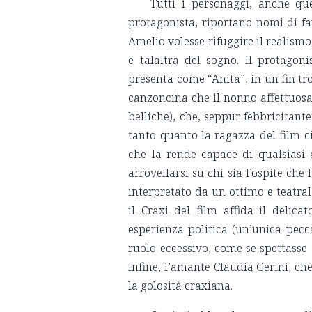
Tutti i personaggi, anche que
protagonista, riportano nomi di fant
Amelio volesse rifuggire il realismo
e talaltra del sogno. Il protagon
presenta come “Anita”, in un fin tr
canzoncina che il nonno affettuosa
belliche), che, seppur febbricitant
tanto quanto la ragazza del film c
che la rende capace di qualsiasi
arrovellarsi su chi sia l’ospite che
interpretato da un ottimo e teatral
il Craxi del film affida il delic
esperienza politica (un’unica pecc
ruolo eccessivo, come se spettasse a 
infine, l’amante Claudia Gerini, ch
la golosità craxiana.