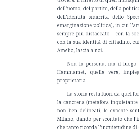
troverà. Il ritratto di quell’immag
dell’uomo, del partito, della politic
dell’identità smarrita dello Spe
emarginazione politica), in cui l’ar
sempre più distaccato – con la soci
con la sua identità di cittadino, cu
Amelio, lascia a noi.
Non la persona, ma il luogo i
Hammamet, quella vera, impieg
proprietaria.
La storia resta fuori da quel fo
la cancrena (metafora inquietante 
non ben delineati, le evocate sen
Milano, dando per scontato che l’i
che tanto ricorda l’inquietudine di 