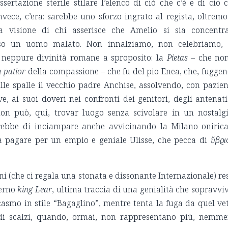
sertazione sterile stilare l’elenco di ciò che c’è e di ciò 
nvece, c’era: sarebbe uno sforzo ingrato al regista, oltrem
la visione di chi asserisce che Amelio si sia concentr
o un uomo malato. Non innalziamo, non celebriamo, 
eppure divinità romane a sproposito: la
Pietas
– che no
 patior
della compassione – che fu del pio Enea, che, fugge
lle spalle il vecchio padre Anchise, assolvendo, con pazie
ve, ai suoi doveri nei confronti dei genitori, degli antenati
non può, qui, trovar luogo senza scivolare in un nostalg
ierebbe di inciampare anche avvicinando la Milano oniric
da pagare per un empio e geniale Ulisse, che pecca di
ὕβϱι
ani (che ci regala una stonata e dissonante Internazionale) re
derno
king Lear
, ultima traccia di una genialità che sopravvi
casmo in stile “Bagaglino”, mentre tenta la fuga da quel ve
iedi scalzi, quando, ormai, non rappresentano più, nemm