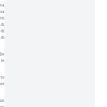
ova
ssa
tti
 di
 di
 di
lle
 le
tto
ore
 un
ura