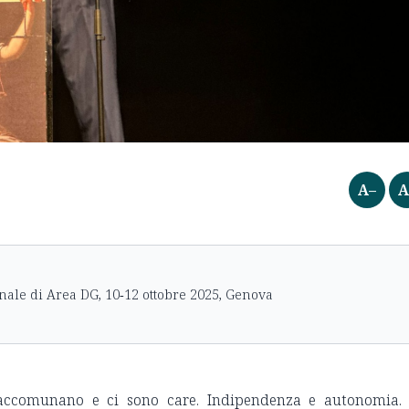
A–
A
nale di Area DG, 10‑12 ottobre 2025, Genova
accomunano e ci sono care. Indipendenza e autonomia.