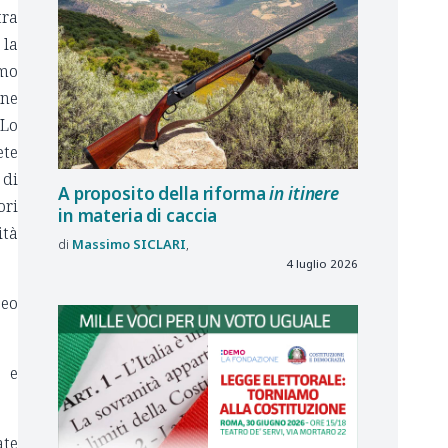
tra
 la
amo
one
 Lo
ete
 di
A proposito della riforma
in itinere
ori
in materia di caccia
ità
Massimo
SICLARI
4 luglio 2026
peo
e e
ate