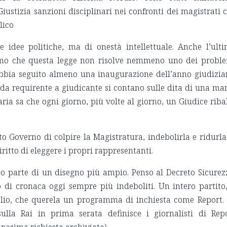
ustizia sanzioni disciplinari nei confronti dei magistrati 
lico
 idee politiche, ma di onestà intellettuale. Anche l’ult
imo che questa legge non risolve nemmeno uno dei probl
 abbia seguito almeno una inaugurazione dell’anno giudizia
 da requirente a giudicante si contano sulle dita di una ma
ia sa che ogni giorno, più volte al giorno, un Giudice riba
to Governo di colpire la Magistratura, indebolirla e ridurla
diritto di eleggere i propri rappresentanti.
to parte di un disegno più ampio. Penso al Decreto Sicurez
to di cronaca oggi sempre più indeboliti. Un intero partito,
iglio, che querela un programma di inchiesta come Report.
ulla Rai in prima serata definisce i giornalisti di Rep
ennesima richiesta archiviata).