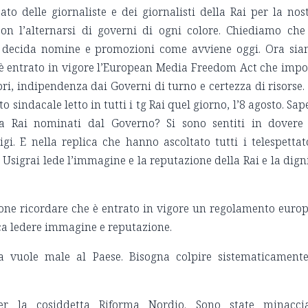
o delle giornaliste e dei giornalisti della Rai per la nos
on l’alternarsi di governi di ogni colore. Chiediamo che
non decida nomine e promozioni come avviene oggi. Ora si
o è entrato in vigore l’European Media Freedom Act che imp
bri, indipendenza dai Governi di turno e certezza di risorse.
indacale letto in tutti i tg Rai quel giorno, l’8 agosto. Sap
la Rai nominati dal Governo? Si sono sentiti in dovere
gi. E nella replica che hanno ascoltato tutti i telespettat
 Usigrai lede l’immagine e la reputazione della Rai e la dign
sone ricordare che è entrato in vigore un regolamento euro
fica ledere immagine e reputazione.
ica vuole male al Paese. Bisogna colpire sistematicament
r la cosiddetta Riforma Nordio. Sono state minacci