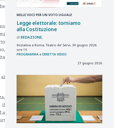
che
MILLE VOCI PER UN VOTO UGUALE
Legge elettorale: torniamo
imo
alla Costituzione
emi
REDAZIONE
rio
Iniziativa a Roma, Teatro de’ Servi, 30 giugno 2026
no,
ore 15
PROGRAMMA
e
DIRETTA VIDEO
lta
27 giugno 2026
 al
za,
 il
 La
ort