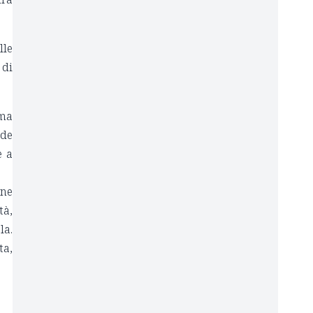
lle
 di
ema
ade
e a
one
tà,
la.
ta,