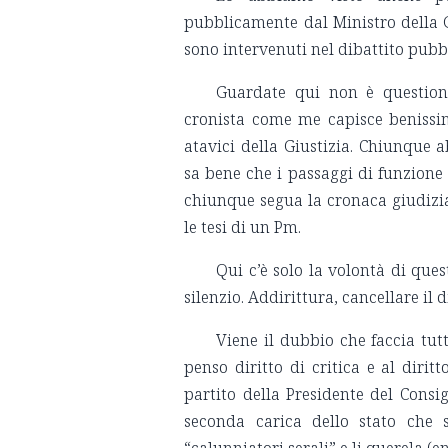
pubblicamente dal Ministro della Gi
sono intervenuti nel dibattito pubb
Guardate qui non è questione
cronista come me capisce beniss
atavici della Giustizia. Chiunque
sa bene che i passaggi di funzione
chiunque segua la cronaca giudiziar
le tesi di un Pm.
Qui c’è solo la volontà di ques
silenzio. Addirittura, cancellare il 
Viene il dubbio che faccia tut
penso diritto di critica e al dirit
partito della Presidente del Cons
seconda carica dello stato che s
“calunniatori serali” e li querela (