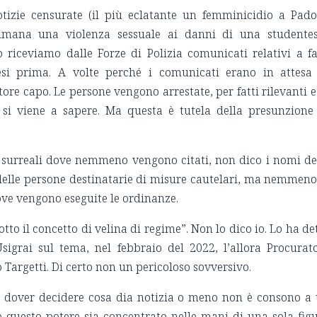
tizie censurate (il più eclatante un femminicidio a Pad
ttimana una violenza sessuale ai danni di una studente
o riceviamo dalle Forze di Polizia comunicati relativi a fa
esi prima. A volte perché i comunicati erano in attesa
re capo. Le persone vengono arrestate, per fatti rilevanti e
 si viene a sapere. Ma questa è tutela della presunzione
surreali dove nemmeno vengono citati, non dico i nomi de
delle persone destinatarie di misure cautelari, ma nemmeno
dove vengono eseguite le ordinanze.
tto il concetto di velina di regime”. Non lo dico io. Lo ha de
igrai sul tema, nel febbraio del 2022, l’allora Procurat
 Targetti. Di certo non un pericoloso sovversivo.
a dover decidere cosa dia notizia o meno non è consono a
he questo potere sia concentrato nelle mani di una sola fig