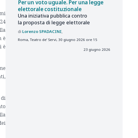
Per un voto uguale. Per una legge
elettorale costituzionale
 mi
Una iniziativa pubblica contro
024
la proposta di legge elettorale
lla
Lorenzo
SPADACINI
n è
Roma, Teatro de’ Servi, 30 giugno 2026 ore 15
i è
23 giugno 2026
rme
ti,
 di
nto
lla
dei