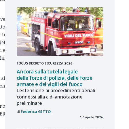
eve
nto
tti
del
i e
la,
FOCUS
DECRETO SICUREZZA 2026
Ancora sulla tutela legale
delle forze di polizia, delle forze
 ai
armate e dei vigili del fuoco
non
L’estensione ai procedimenti penali
connessi alla c.d. annotazione
preliminare
ano
Federica
GITTO
 BR
17 aprile 2026