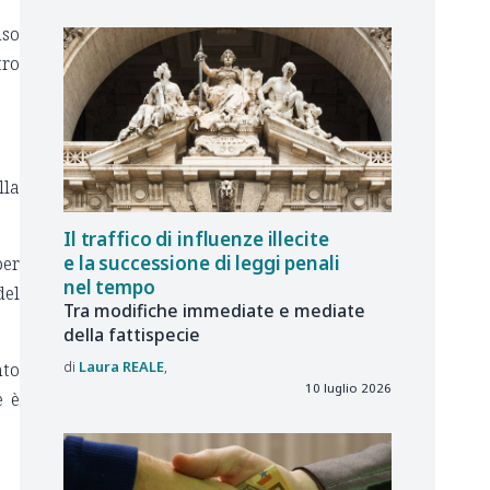
nso
tro
lla
Il traffico di influenze illecite
e la successione di leggi penali
per
nel tempo
del
Tra modifiche immediate e mediate
della fattispecie
Laura
REALE
nto
10 luglio 2026
e è