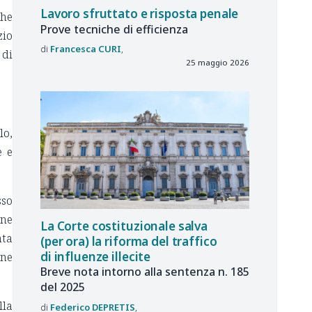
Lavoro sfruttato e risposta penale
che
Prove tecniche di efficienza
zio
Francesca
CURI
 di
25 maggio 2026
lo,
e e
sso
one
La Corte costituzionale salva
nta
(per ora) la riforma del traffico
di influenze illecite
one
Breve nota intorno alla sentenza n. 185
del 2025
lla
Federico
DEPRETIS