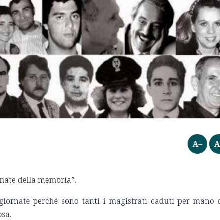
A–
A
rnate della memoria”.
giornate perché sono tanti i magistrati caduti per mano 
osa.