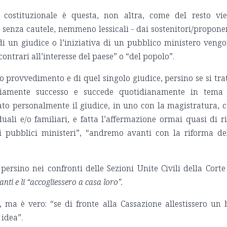
 costituzionale è questa, non altra, come del resto vi
senza cautele, nemmeno lessicali - dai sostenitori/propone
 un giudice o l’iniziativa di un pubblico ministero veng
ontrari all’interesse del paese” o “del popolo”.
o provvedimento e di quel singolo giudice, persino se si tra
piamente successo e succede quotidianamente in tema
ato personalmente il giudice, in uno con la magistratura, 
duali e/o familiari, e fatta l’affermazione ormai quasi di ri
i pubblici ministeri”, “andremo avanti con la riforma de
persino nei confronti delle Sezioni Unite Civili della Corte
ti e li “accogliessero a casa loro”.
 ma è vero: “se di fronte alla Cassazione allestissero un 
idea”.