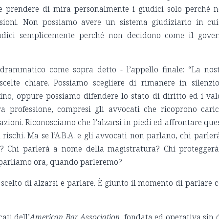
le prendere di mira personalmente i giudici solo perché 
sioni. Non possiamo avere un sistema giudiziario in cui
udici semplicemente perché non decidono come il gove
rammatico come sopra detto - l’appello finale: “La nos
scelte chiare. Possiamo scegliere di rimanere in silenzi
ino, oppure possiamo difendere lo stato di diritto ed i val
era professione, compresi gli avvocati che ricoprono cari
dazioni. Riconosciamo che l’alzarsi in piedi ed affrontare que
ischi. Ma se l’A.B.A. e gli avvocati non parlano, chi parler
? Chi parlerà a nome della magistratura? Chi proteggerà
n parliamo ora, quando parleremo?
scelto di alzarsi e parlare. È giunto il momento di parlare 
ati dell’
American Bar Association
, fondata ed operativa sin 