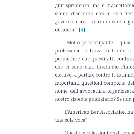
giurisprudenza, ma è inaccettabi
siamo d’accordo con le loro deci
governo cerca di rimuovere i gi
desidera”
[4]
.
Molto preoccupante - quasi d
professione si trova di fronte a 
permettere che questi atti continu
che ci sono cari. Invitiamo l’int
elettive, a parlare contro le intimi
importanti questioni comporta dei r
nome dell’avvocatura organizzata
nostro sistema giudiziario? Se no
L’American Bar Association ha 
una sola voce”.
Queste le riflessioni degli avvoc