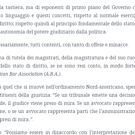
 da tastiera, ma di esponenti di primo piano del Governo 
 linguaggio e questi concetti, rispetto al normale eserci
diritto; rispetto quindi al principio fondamentale dello stato
l’autonomia del potere giudiziario dalla politica.
essariamente, tutti contenti, con tanto di offese e minacce.
a di tutela dei magistrati, della magistratura e del suo ruo
ello stato di diritto, se ne sono resi conto, in modo fort
ican Bar Association
(A.B.A.)
.
o a quel che si muove nell’ordinamento Nord-americano, spe
ituenti della giustizia: “Se un tribunale emette una decisi
e, il giudice viene preso di mira. Se un avvocato rapprese
one, o se un avvocato rappresenta parti che l’amministrazi
resi di mira..”.
: “Possiamo essere in disaccordo con l’interpretazione de