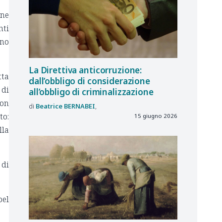
ene
nti
ono
La Direttiva anticorruzione:
tta
dall’obbligo di considerazione
 di
all’obbligo di criminalizzazione
con
Beatrice
BERNABEI
to:
15 giugno 2026
lla
 di
bel