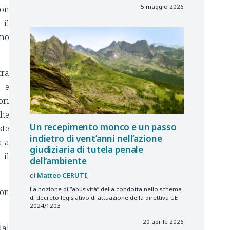
5 maggio 2026
non
 il
rno
tra
o e
ori
che
Un recepimento monco e un passo
ste
indietro di vent’anni nell’azione
à a
giudiziaria di tutela penale
 il
dell’ambiente
Matteo
CERUTI
La nozione di “abusività” della condotta nello schema
con
di decreto legislativo di attuazione della direttiva UE
2024/1203
20 aprile 2026
dal