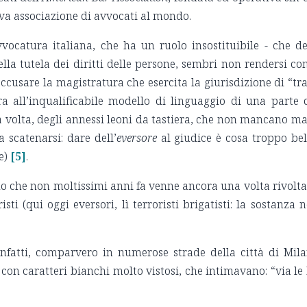
iva associazione di avvocati al mondo.
vocatura italiana, che ha un ruolo insostituibile - che d
nella tutela dei diritti delle persone, sembri non rendersi co
accusare la magistratura che esercita la giurisdizione di “tra
ra all’inqualificabile modello di linguaggio di una parte 
 volta, degli annessi leoni da tastiera, che non mancano ma
 scatenarsi: dare dell’
eversore
al giudice è cosa troppo bel
e)
[5]
.
o che non moltissimi anni fa venne ancora una volta rivolta
isti (qui oggi eversori, lì terroristi brigatisti: la sostanza 
infatti, comparvero in numerose strade della città di Mil
 con caratteri bianchi molto vistosi, che intimavano: “via le