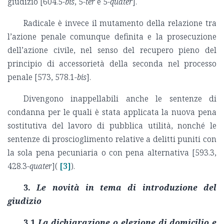
giudizio [604.5-
bis
, 5-
ter
e 5-
quater
].
Radicale è invece il mutamento della relazione tra
l’azione penale comunque definita e la prosecuzione
dell’azione civile, nel senso del recupero pieno del
principio di accessorietà della seconda nel processo
penale [573, 578.1-
bis
].
Divengono inappellabili anche le sentenze di
condanna per le quali è stata applicata la nuova pena
sostitutiva del lavoro di pubblica utilità, nonché le
sentenze di proscioglimento relative a delitti puniti con
la sola pena pecuniaria o con pena alternativa [593.3,
428.3-
quater
](
[3]
).
3.
Le novità in tema di introduzione del
giudizio
3.1
La dichiarazione o elezione di domicilio e