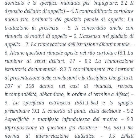
domicilio e lo specifico mandato per impugnare
; 3.2
Il
deposito dell’atto di appello
) – 4.
Il contraddittorio cartolare
nuovo rito ordinario del giudizio penale di appello
;
La
trattazione in presenza –
5
. Il concordato anche con
rinuncia ai motivi di appello –
6.
L’assenza nel giudizio di
appello –
7.
La rinnovazione dell’istruzione dibattimentale –
8.
Alcune questioni rimaste aperte nel rito cartolare
(8.1
La
riunione ai sensi dell’art. 17
- 8.2
La rinnovazione
istruttoria documentale
- 8.3
Il coordinamento tra i termini
di presentazione delle conclusioni e la disciplina che gli artt.
107 e 108 danno nei casi di rinuncia, revoca,
incompatibilità, abbandono, in ordine al termine a difesa
) –
9.
La specificità estrinseca (581.1-bis) e lo spoglio
preliminare
(9.1
Il concetto di
punto della decisione
- 9.2
Aspecificità e manifesta infondatezza del motivo
– 9.3
Riproposizione di questioni già disattese -
9.4
581.1-bis
norma di interpretazione autentica -
9.5
Effetti