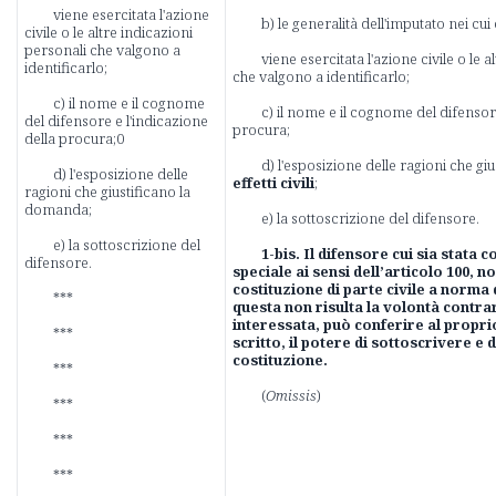
viene esercitata l'azione
b) le generalità dell'imputato nei cui
civile o le altre indicazioni
personali che valgono a
viene esercitata l'azione civile o le 
identificarlo;
che valgono a identificarlo;
c) il nome e il cognome
c) il nome e il cognome del difensore
del difensore e l'indicazione
procura;
della procura;0
d) l'esposizione delle ragioni che g
d) l'esposizione delle
effetti civili
;
ragioni che giustificano la
domanda;
e) la sottoscrizione del difensore.
e) la sottoscrizione del
1-bis. Il difensore cui sia stata 
difensore.
speciale ai sensi dell’articolo 100, 
costituzione di parte civile a norma d
***
questa non risulta la volontà contrar
interessata, può conferire al proprio
***
scritto, il potere di sottoscrivere e 
costituzione.
***
(
Omissis
)
***
***
***