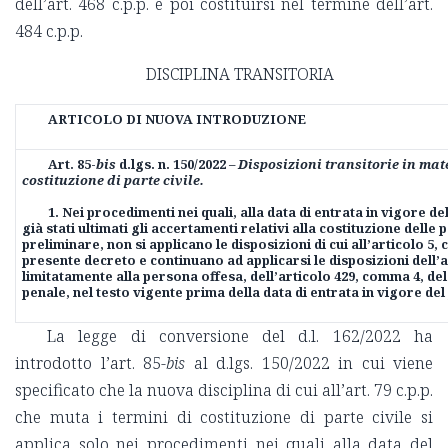
dell’art. 468 c.p.p. e poi costituirsi nel termine dell’art.
484 c.p.p.
DISCIPLINA TRANSITORIA
ARTICOLO DI NUOVA INTRODUZIONE
Art. 85-
bis
d.lgs. n. 150/2022 –
Disposizioni transitorie in mate
costituzione di parte civile.
1. Nei procedimenti nei quali, alla data di entrata in vigore d
già stati ultimati gli accertamenti relativi alla costituzione delle 
preliminare, non si applicano le disposizioni di cui all’articolo 5, 
presente decreto e continuano ad applicarsi le disposizioni dell’a
limitatamente alla persona offesa, dell’articolo 429, comma 4, de
penale, nel testo vigente prima della data di entrata in vigore de
La legge di conversione del d.l. 162/2022 ha
introdotto l’art. 85-
bis
al d.lgs. 150/2022 in cui viene
specificato che la nuova disciplina di cui all’art. 79 c.p.p.
che muta i termini di costituzione di parte civile si
applica solo nei procedimenti nei quali alla data del