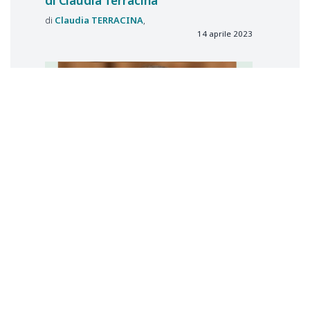
di Claudia Terracina
Claudia
TERRACINA
14 aprile 2023
Nessuna restituzione in termini per
il nuovo abbreviato di Giorgio
Spangher
Giorgio
SPANGHER
23 marzo 2023