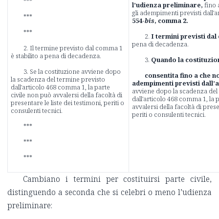
***
l’udienza preliminare,
fino
gli adempimenti previsti dall'
***
554-
bis
, comma 2.
***
2.
I termini previsti da
pena di decadenza.
2. Il termine previsto dal comma 1
è stabilito a pena di decadenza.
3.
Quando la costituzion
3. Se la costituzione avviene dopo
consentita fino a che n
la scadenza del termine previsto
adempimenti previsti dall’ar
dall'articolo 468 comma 1, la parte
avviene dopo la scadenza del
civile non può avvalersi della facoltà di
dall'articolo 468 comma 1, la 
presentare le liste dei testimoni, periti o
avvalersi della facoltà di prese
consulenti tecnici.
periti o consulenti tecnici.
***
***
***
Cambiano i termini per costituirsi parte civile,
distinguendo a seconda che si celebri o meno l’udienza
preliminare: