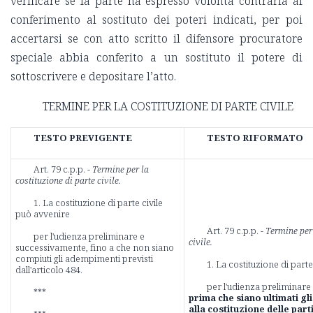
verificare se la parte ha espresso volontà contraria al
conferimento al sostituto dei poteri indicati, per poi
accertarsi se con atto scritto il difensore procuratore
speciale abbia conferito a un sostituto il potere di
sottoscrivere e depositare l’atto.
TERMINE PER LA COSTITUZIONE DI PARTE CIVILE
TESTO PREVIGENTE
TESTO RIFORMATO
Art. 79 c.p.p. -
Termine per la
costituzione di parte civile.
1. La costituzione di parte civile
può avvenire
Art. 79 c.p.p. -
Termine per 
per l'udienza preliminare e
civile.
successivamente, fino a che non siano
compiuti gli adempimenti previsti
1. La costituzione di part
dall'articolo 484.
per l'udienza preliminare
***
prima che siano ultimati gl
alla costituzione delle par