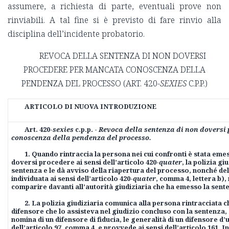
assumere, a richiesta di parte, eventuali prove non
rinviabili. A tal fine si è previsto di fare rinvio alla
disciplina dell’incidente probatorio.
REVOCA DELLA SENTENZA DI NON DOVERSI
PROCEDERE PER MANCATA CONOSCENZA DELLA
PENDENZA DEL PROCESSO (ART. 420-
SEXIES
C.P.P.)
ARTICOLO DI NUOVA INTRODUZIONE
Art. 420-
sexies
c.p.p. -
Revoca della sentenza di non doversi
conoscenza della pendenza del processo.
1. Quando rintraccia la persona nei cui confronti è stata eme
doversi procedere ai sensi dell’articolo 420-
quater
, la polizia gi
sentenza e le dà avviso della riapertura del processo, nonché del
individuata ai sensi dell’articolo 420-
quater
, comma 4, lettera b), 
comparire davanti all’autorità giudiziaria che ha emesso la sent
2. La polizia giudiziaria comunica alla persona rintracciata c
difensore che lo assisteva nel giudizio concluso con la sentenza,
nomina di un difensore di fiducia, le generalità di un difensore d’
dell’articolo 97, comma 4, e provvede ai sensi dell’articolo 161. 