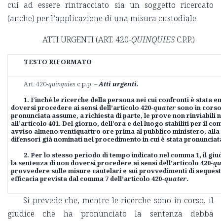
cui ad essere rintracciato sia un soggetto ricercato
(anche) per l’applicazione di una misura custodiale.
ATTI URGENTI (ART. 420-
QUINQUIES
C.P.P.)
TESTO RIFORMATO
Art. 420-
quinquies
c.p.p. –
Atti urgenti.
1. Finché le ricerche della persona nei cui confronti è stata 
doversi procedere ai sensi dell’articolo 420-
quater
sono in corso,
pronunciata assume, a richiesta di parte, le prove non rinviabili n
all’articolo 401. Del giorno, dell’ora e del luogo stabiliti per il c
avviso almeno ventiquattro ore prima al pubblico ministero, alla
difensori già nominati nel procedimento in cui è stata pronunciat
2. Per lo stesso periodo di tempo indicato nel comma 1, il gi
la sentenza di non doversi procedere ai sensi dell’articolo 420-
qu
provvedere sulle misure cautelari e sui provvedimenti di sequestr
efficacia prevista dal comma 7 dell’articolo 420-
quater
.
Si prevede che, mentre le ricerche sono in corso, il
giudice che ha pronunciato la sentenza debba