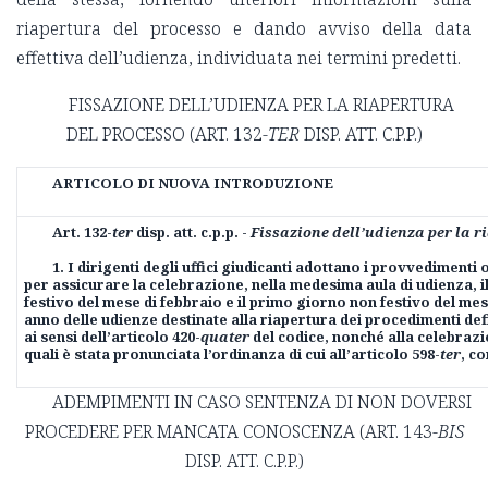
riapertura del processo e dando avviso della data
effettiva dell’udienza, individuata nei termini predetti.
FISSAZIONE DELL’UDIENZA PER LA RIAPERTURA
DEL PROCESSO (ART. 132-
TER
DISP. ATT. C.P.P.)
ARTICOLO DI NUOVA INTRODUZIONE
Art. 132-
ter
disp. att. c.p.p. -
Fissazione dell’udienza per la r
1.
I dirigenti degli uffici giudicanti adottano i provvedimenti
per assicurare la celebrazione, nella medesima aula di udienza, 
festivo del mese di febbraio e il primo giorno non festivo del me
anno delle udienze destinate alla riapertura dei procedimenti def
ai sensi dell’articolo 420-
quater
del codice, nonché alla celebrazi
quali è stata pronunciata l’ordinanza di cui all’articolo 598-
ter
, c
ADEMPIMENTI IN CASO SENTENZA DI NON DOVERSI
PROCEDERE PER MANCATA CONOSCENZA (ART. 143-
BIS
DISP. ATT. C.P.P.)