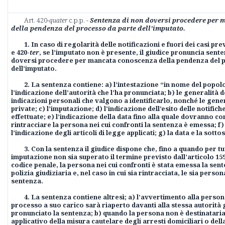
Art. 420-
quater
c.p.p. -
Sentenza di non doversi procedere per
della pendenza del processo da parte dell’imputato.
1. In caso di regolarità delle notificazioni e fuori dei casi prev
e 420-
ter
, se l’imputato non è presente, il giudice pronuncia sente
doversi procedere per mancata conoscenza della pendenza del 
dell’imputato.
2. La sentenza contiene: a) l’intestazione “in nome del popolo
l’indicazione dell’autorità che l’ha pronunciata; b) le generalità d
indicazioni personali che valgono a identificarlo, nonché le genera
private;
c) l’imputazione; d) l’indicazione dell’esito delle notifich
effettuate; e) l’indicazione della data fino alla quale dovranno co
rintracciare la persona nei cui confronti la sentenza è emessa; f) 
l’indicazione degli articoli di legge applicati; g) la data e la sotto
3. Con la sentenza il giudice dispone che, fino a quando per tut
imputazione non sia superato il termine previsto dall’articolo 15
codice penale, la persona nei cui confronti è stata emessa la sent
polizia giudiziaria e, nel caso in cui sia rintracciata, le sia perso
sentenza.
4. La sentenza contiene altresì; a) l’avvertimento alla persona
processo a suo carico sarà riaperto davanti alla stessa autorità 
pronunciato la sentenza; b) quando la persona non è destinatari
applicativo della misura cautelare degli arresti domiciliari o dell