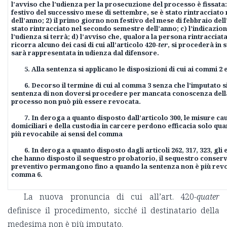
l’avviso che l’udienza per la prosecuzione del processo è fissata:
festivo del successivo mese di settembre, se è stato rintracciat
dell’anno; 2) il primo giorno non festivo del mese di febbraio del
stato rintracciato nel secondo semestre dell’anno; c) l’indicazion
l’udienza si terrà; d) l’avviso che, qualora la persona rintraccia
ricorra alcuno dei casi di cui all’articolo 420-
ter
, si procederà in 
sarà rappresentata in udienza dal difensore.
5. Alla sentenza si applicano le disposizioni di cui ai commi 2 e
6. Decorso il termine di cui al comma 3 senza che l’imputato si
sentenza di non doversi procedere per mancata conoscenza dell
processo non può più essere revocata.
7. In deroga a quanto disposto dall’articolo 300, le misure cau
domiciliari e della custodia in carcere perdono efficacia solo qu
più revocabile ai sensi del comma
6. In deroga a quanto disposto dagli articoli 262, 317, 323, gli
che hanno disposto il sequestro probatorio, il sequestro conserv
preventivo permangono fino a quando la sentenza non è più revoc
comma 6.
La nuova pronuncia di cui all’art. 420-
quater
definisce il procedimento, sicché il destinatario della
medesima non è più imputato.