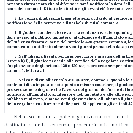
persona rintracciata che al difensore sarà notificata la data dell’
sensi del comma 1. Di tutte le attività e gli avvisi ciò è redatto ver
3. La polizia giudiziaria trasmette senza ritardo al giudice la
notificazione della sentenza e il verbale di cui al comma 2.
4. Il giudice con decreto revoca la sentenza e, salvo quanto 
dare avviso al pubblico ministero, al difensore dell’imputato e all
dell’udienza fissata ai sensi dell’articolo 420-
quater
, comma 4, let
comunicato o notificato almeno venti giorni prima della data pre
5. Nell’udienza fissata per la prosecuzione ai sensi dell’artico
lettera b) i), il giudice procede alla verifica della regolare costit
l’applicazione degli articoli 420 e 420-
ter
, si procede sempre ai sen
comma 1, lettera a).
6. Nei casi di cui all’articolo 420-
quater
, comma 7, quando la s
confronti di un imputato sottoposto a misura cautelare, il giudice 
prosecuzione e dispone che l’avviso del giorno, dell’ora e del lu
notificato all’imputato, al difensore dell’imputato e alle altre pa
pubblico ministero, almeno venti giorni prima. All’udienza il giud
della regolare costituzione delle parti. Si applicano gli articoli 42
Nel caso in cui la polizia giudiziaria rintracci il
destinatario della sentenza, procederà alla notifica
della stessa, fornendo ulteriori informazioni sulla