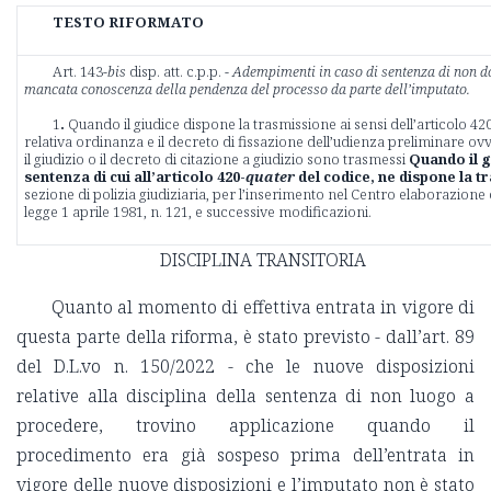
TESTO RIFORMATO
Art. 143-
bis
disp. att. c.p.p. -
Adempimenti in caso di sentenza di non d
mancata conoscenza della pendenza del processo da parte dell’imputato.
1
.
Quando il giudice dispone la trasmissione ai sensi dell’articolo 42
relativa ordinanza e il decreto di fissazione dell’udienza preliminare ov
il giudizio o il decreto di citazione a giudizio sono trasmessi
Quando il g
sentenza di cui all’articolo 420-
quater
del codice, ne dispone la 
sezione di polizia giudiziaria, per l’inserimento nel Centro elaborazione dat
legge 1 aprile 1981, n. 121, e successive modificazioni.
DISCIPLINA TRANSITORIA
Quanto al momento di effettiva entrata in vigore di
questa parte della riforma, è stato previsto - dall’art. 89
del D.L.vo n. 150/2022 - che le nuove disposizioni
relative alla disciplina della sentenza di non luogo a
procedere, trovino applicazione quando il
procedimento era già sospeso prima dell’entrata in
vigore delle nuove disposizioni e l’imputato non è stato