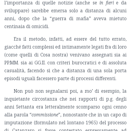
l’importanza di quelle notizie (anche se
in fieri
e da
sviluppare) sarebbe emersa solo a distanza di alcuni
anni, dopo che la “guerra di mafia” aveva mietuto
centinaia di omicidi.
Era il metodo, infatti, ad essere del tutto errato,
giacché fatti complessi ed intimamente legati fra di loro
(come quelli di Cosa nostra) venivano assegnati sia ai
PP.MM. sia ai GG.II. con criteri burocratici e di assoluta
casualità, facendo sì che a distanza di una sola porta
episodi uguali facessero parte di processi differenti.
Non può non segnalarsi poi, a mo’ di esempio, la
inquietante circostanza che nei rapporti di p.g. degli
anni Settanta era letteralmente scomparso ogni cenno
alla parola “
commissione
”, nonostante che in un capo di
imputazione (formulato nel lontano 1965) del processo
di Catanzaro si fosse contestato espressamente ad