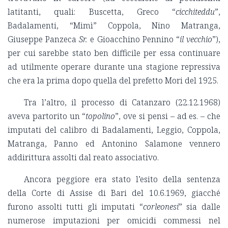
latitanti, quali: Buscetta, Greco “
cicchiteddu
”,
Badalamenti, “Mimì” Coppola, Nino Matranga,
Giuseppe Panzeca
Sr.
e Gioacchino Pennino “
il vecchio
”),
per cui sarebbe stato ben difficile per essa continuare
ad utilmente operare durante una stagione repressiva
che era la prima dopo quella del prefetto Mori del 1925.
Tra l’altro, il processo di Catanzaro (22.12.1968)
aveva partorito un “
topolino
”, ove si pensi – ad es. – che
imputati del calibro di Badalamenti, Leggio, Coppola,
Matranga, Panno ed Antonino Salamone vennero
addirittura assolti dal reato associativo.
Ancora peggiore era stato l’esito della sentenza
della Corte di Assise di Bari del 10.6.1969, giacché
furono assolti tutti gli imputati “
corleonesi
” sia dalle
numerose imputazioni per omicidi commessi nel