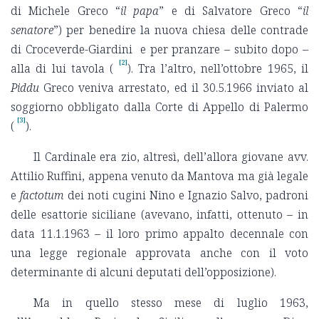
di Michele Greco “
il papa
” e di Salvatore Greco “
il
senatore
”) per benedire la nuova chiesa delle contrade
di Croceverde-Giardini e per pranzare – subito dopo –
[2]
alla di lui tavola (
). Tra l’altro, nell’ottobre 1965, il
Piddu
Greco veniva arrestato, ed il 30.5.1966 inviato al
soggiorno obbligato dalla Corte di Appello di Palermo
[3]
(
).
Il Cardinale era zio, altresì, dell’allora giovane avv.
Attilio Ruffini, appena venuto da Mantova ma già legale
e
factotum
dei noti cugini Nino e Ignazio Salvo, padroni
delle esattorie siciliane (avevano, infatti, ottenuto – in
data 11.1.1963 – il loro primo appalto decennale con
una legge regionale approvata anche con il voto
determinante di alcuni deputati dell’opposizione).
Ma in quello stesso mese di luglio 1963,