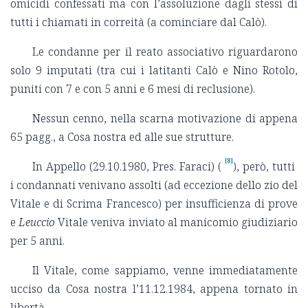
omicidi confessati ma con l’assoluzione dagli stessi di
tutti i chiamati in correità (a cominciare dal Calò).
Le condanne per il reato associativo riguardarono
solo 9 imputati (tra cui i latitanti Calò e Nino Rotolo,
puniti con 7 e con 5 anni e 6 mesi di reclusione).
Nessun cenno, nella scarna motivazione di appena
65 pagg., a Cosa nostra ed alle sue strutture.
[8]
In Appello (29.10.1980, Pres. Faraci) (
), però, tutti
i condannati venivano assolti (ad eccezione dello zio del
Vitale e di Scrima Francesco) per insufficienza di prove
e
Leuccio
Vitale veniva inviato al manicomio giudiziario
per 5 anni.
Il Vitale, come sappiamo, venne immediatamente
ucciso da Cosa nostra l’11.12.1984, appena tornato in
libertà.