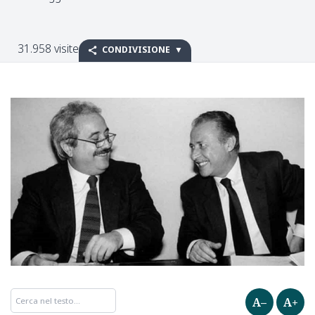
31.958 visite
CONDIVISIONE
A–
A+