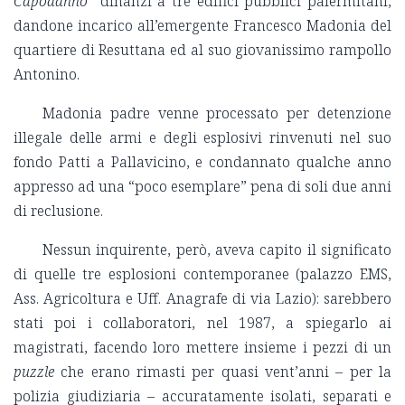
Capodanno
” dinanzi a tre edifici pubblici palermitani,
dandone incarico all’emergente Francesco Madonia del
quartiere di Resuttana ed al suo giovanissimo rampollo
Antonino.
Madonia padre venne processato per detenzione
illegale delle armi e degli esplosivi rinvenuti nel suo
fondo Patti a Pallavicino, e condannato qualche anno
appresso ad una “poco esemplare” pena di soli due anni
di reclusione.
Nessun inquirente, però, aveva capito il significato
di quelle tre esplosioni contemporanee (palazzo EMS,
Ass. Agricoltura e Uff. Anagrafe di via Lazio): sarebbero
stati poi i collaboratori, nel 1987, a spiegarlo ai
magistrati, facendo loro mettere insieme i pezzi di un
puzzle
che erano rimasti per quasi vent’anni – per la
polizia giudiziaria – accuratamente isolati, separati e