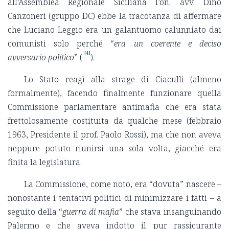
all’Assemblea Regionale Siciliana l’on. avv. Dino
Canzoneri (gruppo DC) ebbe la tracotanza di affermare
che Luciano Leggio era un galantuomo calunniato dai
comunisti solo perché “
era un coerente e deciso
[4]
avversario politico
” (
).
Lo Stato reagì alla strage di Ciaculli (almeno
formalmente), facendo finalmente funzionare quella
Commissione parlamentare antimafia che era stata
frettolosamente costituita da qualche mese (febbraio
1963, Presidente il prof. Paolo Rossi), ma che non aveva
neppure potuto riunirsi una sola volta, giacché era
finita la legislatura.
La Commissione, come noto, era “dovuta” nascere –
nonostante i tentativi politici di minimizzare i fatti – a
seguito della “
guerra di mafia
” che stava insanguinando
Palermo e che aveva indotto il pur rassicurante