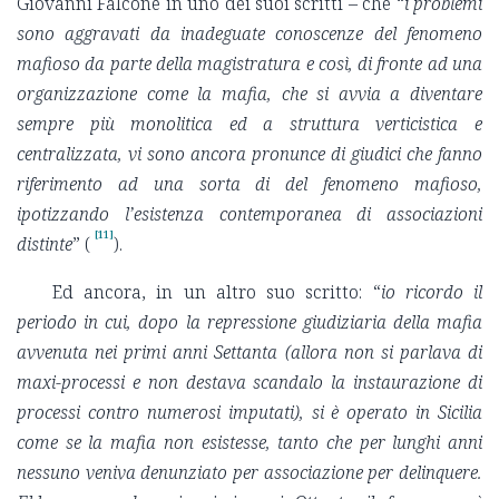
Giovanni Falcone in uno dei suoi scritti – che “
i problemi
sono aggravati da inadeguate conoscenze del fenomeno
mafioso da parte della magistratura e così, di fronte ad una
organizzazione come la mafia, che si avvia a diventare
sempre più monolitica ed a struttura verticistica e
centralizzata, vi sono ancora pronunce di giudici che fanno
riferimento ad una sorta di
del fenomeno mafioso,
ipotizzando l’esistenza contemporanea di associazioni
[11]
distinte
” (
).
Ed ancora, in un altro suo scritto: “
io ricordo il
periodo in cui, dopo la repressione giudiziaria della mafia
avvenuta nei primi anni Settanta (allora non si parlava di
maxi-processi e non destava scandalo la instaurazione di
processi contro numerosi imputati), si è operato in Sicilia
come se la mafia non esistesse, tanto che per lunghi anni
nessuno veniva denunziato per associazione per delinquere.