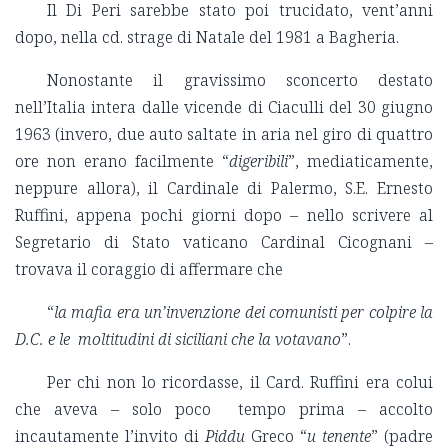
Il Di Peri sarebbe stato poi trucidato, vent’anni
dopo, nella cd. strage di Natale del 1981 a Bagheria.
Nonostante il gravissimo sconcerto destato
nell’Italia intera dalle vicende di Ciaculli del 30 giugno
1963 (invero, due auto saltate in aria nel giro di quattro
ore non erano facilmente “
digeribili
”, mediaticamente,
neppure allora), il Cardinale di Palermo, S.E. Ernesto
Ruffini, appena pochi giorni dopo – nello scrivere al
Segretario di Stato vaticano Cardinal Cicognani –
trovava il coraggio di affermare che
“
la mafia era un’invenzione dei comunisti per colpire la
D.C. e le moltitudini di siciliani che la votavano
”.
Per chi non lo ricordasse, il Card. Ruffini era colui
che aveva – solo poco tempo prima – accolto
incautamente l’invito di
Piddu
Greco “
u tenente
” (padre