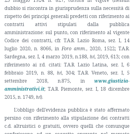
dubbio si riscontra in giurisprudenza sulla necessità di
rispetto dei principi generali predetti con riferimento ai
contratti attivi stipulati dalla pubblica
amministrazione: sul punto, con riferimento al vigente
Codice dei contratti, cfr. T.A.R. Lazio Roma, sez. I, 14
luglio 2020, n. 8066, in
Foro amm.
, 2020, 1522; T.A.R.
Sardegna, sez. I, 4 marzo 2019, n.188,
ivi
, 2019, 613; con
riferimento ai r.d. citati: T.A.R. Lazio Latina, sez. I, 6
febbraio 2019, n. 88,
ivi
, 304; T.A.R. Veneto, sez. I, 5
settembre 2018, n.875, in
www.giustizia-
amministrativi.it
; T.A.R. Piemonte, sez. I, 18 dicembre
2015, n. 1749,
ivi
).
L'obbligo dell'evidenza pubblica è stato affermato
persino con riferimento alla stipulazione dei contratti
c.d. altruistici o gratuiti, ovvero quelli che comunque
conferiscono ad un soggetto operante nel mercato