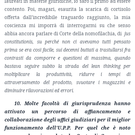
laureati in materie giuridiche, io sarò il primo ad essere
contento. Poi, magari, esaurita la scarica di cortisolo
offerta dall’incredibile traguardo raggiunto, la mia
coscienza mi imporrà di interrogarmi su che senso
abbia ancora parlare di Corte della nomofilachia, di
jus
constitutionis, su perché non ci avevamo tutti pensato
prima se era così facile, sui decenni buttati a trastullarsi fra
contrasti da comporre e questioni di massima, quando
bastava seguire subito la strada del lean thinking per
moltiplicare la produttività, ridurre i tempi di
attraversamento del prodotto, svuotare i magazzini e
diminuire rilavorazioni ed errori.
10. Molte facoltà di giurisprudenza hanno
attivato un percorso di affiancamento e
collaborazione degli uffici giudiziari per il miglior
funzionamento dell'U.P.P. Per quel che è noto