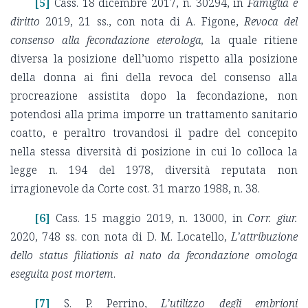
[5]
Cass. 18 dicembre 2017, n. 30294, in
Famiglia e
diritto
2019, 21 ss., con nota di A. Figone,
Revoca del
consenso alla fecondazione eterologa,
la quale ritiene
diversa la posizione dell’uomo rispetto alla posizione
della donna ai fini della revoca del consenso alla
procreazione assistita dopo la fecondazione, non
potendosi alla prima imporre un trattamento sanitario
coatto, e peraltro trovandosi il padre del concepito
nella stessa diversità di posizione in cui lo colloca la
legge n. 194 del 1978, diversità reputata non
irragionevole da Corte cost. 31 marzo 1988, n. 38.
[6]
Cass. 15 maggio 2019, n. 13000, in
Corr. giur.
2020, 748 ss. con nota di D. M. Locatello,
L’attribuzione
dello status filiationis al nato da fecondazione omologa
eseguita post mortem
.
[7]
S. P. Perrino,
L’utilizzo degli embrioni