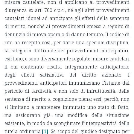
misura cautelare, non si
applicano ai provvedimenti
d’urgenza
ex
art. 700 c.p.c., né agli altri provvedimenti
cautelari idonei ad anticipare gli effetti della sentenza
di merito, nonché ai provvedimenti emessi a seguito di
denunzia di nuova opera o di danno temuto
.
Il codice di
rito ha recepito così, per darle una speciale disciplina,
la categoria dottrinale dei provvedimenti anticipatori;
esistono, e sono diversamente regolate, misure cautelari
il cui contenuto risulta integralmente anticipatorio
degli effetti satisfattivi del diritto azionato. I
provvedimenti anticipatori immunizzano l’istante dal
pericolo di tardività, e non solo di infruttuosità, della
sentenza di merito a cognizione piena: essi, perciò, non
si limitano a mantenere immutato uno stato di fatto,
ma assicurano già una modifica della situazione
esistente, in modo da scongiurare l’intempestività della
tutela ordinaria
[1]
. Se scopo del giudice designato per