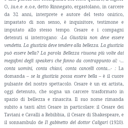
O, .iu.e..e .e..o.e, detto Rinnegato, ergastolano, in carcere
da 32 anni, interprete e autore del testo onirico,
impastato di non senso, è inquisitore, testimone e
imputato allo stesso tempo. Cesare e i compagni
detenuti si interrogano:
-La Giustizia non deve essere
vendetta. La giustizia deve tendere alla bellezza. La giustizia
può essere bella? La parola Bellezza risuona più volte dai
megafoni degli speakers che fanno da contrappunto al
: -…
conta uomini, conta chiav
i, conta cancelli conta…-
:
La
domanda –
se la giustizia possa essere bella
– è il cuore
pulsante del nostro spettacolo. Cesare è un ex artista,
oggi detenuto, che sogna un carcere trasformato in
spazio di bellezza e rinascita. Il suo nome rimanda
subito a tanti altri Cesare in particolare: il Cesare dei
Taviani e Cavalli a Rebibbia, il Cesare di Shakespeare, e
il sonnambulo de
Il gabinetto del dottor Caligari
(1920).