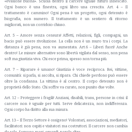
«evasione buona». Scuola dentro il carcere uguale futuro innescato.
Ogni banco è una finestra, ogni libro una crescita. Art. 4 – Il
trattamento è cammino! Ogni pena è un progetto, ogni detenuto è
biografia, non numero. Il trattamento è un sentiero di ritorno
migliorati, non un corridoio chiuso.
Art. 5 – Amore senza censura! Affetti, relazioni, figli, compagni, un
bacio può essere rivoluzione. La cella non è un muro tra i corpi. La
distanza è già pena, non va aumentata. Art.6 – Liberi fuori! Anche
dentro! Le misure alternative sono libertà vigilata dal senso, non pena
soft ma giustizia viva. Chi esce prima, spesso non torna più.
Art. 7 – Riparare è umano! Giustizia è voce reciproca. Rei, vittime,
comunità: si parla, si ascolta, si ripara. Chi chiede perdono può essere
oltre la condanna. La vittima è al centro. Il corpo detenuto non è
proprietà dello Stato. Chi soffre va curato, non punito due volte.
Art. 12 – Proteggere i fragili! Anziani, disabili, trans, persone in crisi: il
carcere non è uguale per tutti. Serve delicatezza, non indifferenza.
Ogni corpo ha diritto alla sua misura.
Art. 13 – Il Terzo Settore è ossigeno! Volontari, associazioni, mediatori,
facilitatori: non ospiti e visitatori ma costruttori. Il carcere non cambia
da solo. Servono mani, sguardi, parole altre.