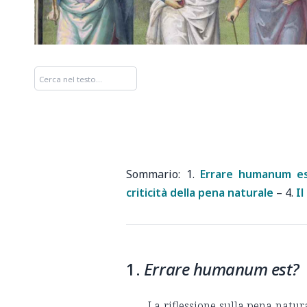
1.
Errare humanum e
criticità della pena naturale
– 4.
Il
1.
Errare humanum est?
La riflessione sulla pena natura