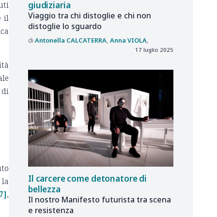
uti
giudiziaria
Viaggio tra chi distoglie e chi non
 il
distoglie lo sguardo
ica
Antonella
CALCATERRA
Anna
VIOLA
17 luglio 2025
ità
ale
 di
uto
Il carcere come detonatore di
 la
bellezza
7]
,
Il nostro Manifesto futurista tra scena
e resistenza