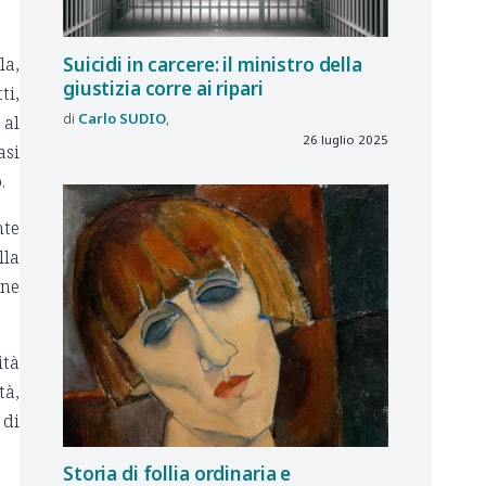
Suicidi in carcere: il ministro della
la,
giustizia corre ai ripari
ti,
Carlo
SUDIO
 al
26 luglio 2025
asi
.
nte
lla
one
ità
tà,
 di
Storia di follia ordinaria e