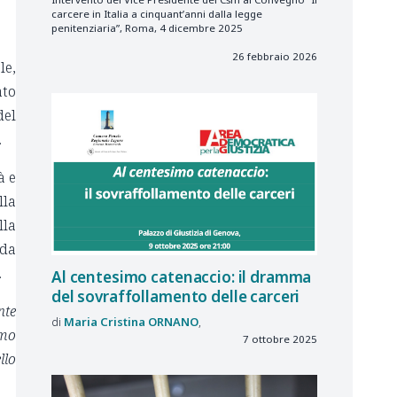
carcere in Italia a cinquant’anni dalla legge
penitenziaria”, Roma, 4 dicembre 2025
26 febbraio 2026
le,
ato
del
.
à e
lla
lla
nda
.
Al centesimo catenaccio: il dramma
del sovraffollamento delle carceri
nte
Maria Cristina
ORNANO
amo
7 ottobre 2025
llo