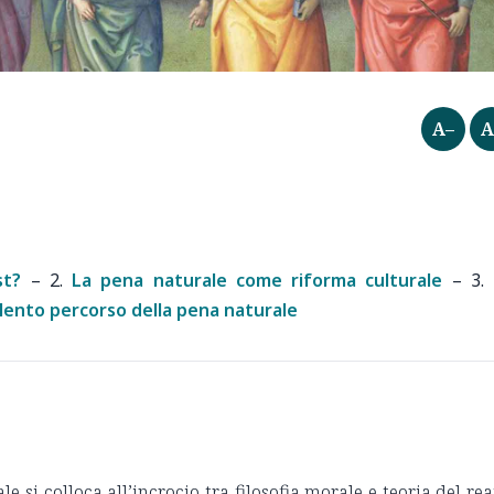
A–
A
st?
– 2.
La pena naturale come riforma culturale
– 3.
 lento percorso della pena naturale
le si colloca all’incrocio tra filosofia morale e teoria del rea