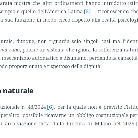
parata mostra che altri ordinamenti hanno introdotto istit
esempio è quello dell’America Latina
[5]
–, riconoscendo che
la sua funzione in modo cieco rispetto alla realtà psicolog
urale, dunque, non riguarda solo singoli casi ma l’ident
ema ratio
, poiché un sistema che ignora la sofferenza natur
 un meccanismo automatico e disumano, perdendo la capacità
do proporzionato e rispettoso della dignità.
na naturale
tuzionale n. 48/2024
[6]
, per la quale non è previsto l’istit
peraltro, possibile ricavarne un obbligo costituzionale per
di archiviazione fatta dalla Procura di Milano nel 2025
[