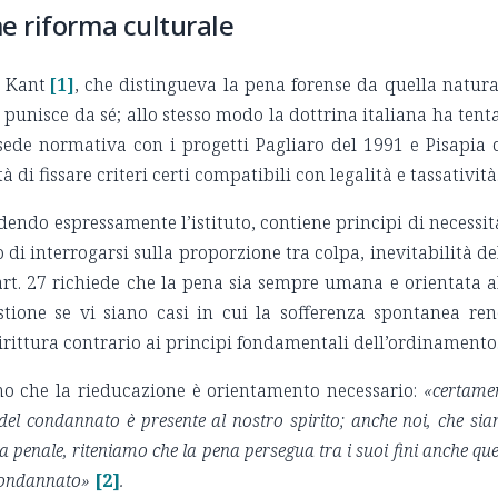
e riforma culturale
a Kant
[1]
, che distingueva la pena forense da quella natura
i punisce da sé; allo stesso modo la dottrina italiana ha tent
sede normativa con i progetti Pagliaro del 1991 e Pisapia 
tà di fissare criteri certi compatibili con legalità e tassatività
endo espressamente l’istituto, contiene principi di necessit
 interrogarsi sulla proporzione tra colpa, inevitabilità de
l’art. 27 richiede che la pena sia sempre umana e orientata a
tione se vi siano casi in cui la sofferenza spontanea re
dirittura contrario ai principi fondamentali dell’ordinamento
ano che la rieducazione è orientamento necessario:
«certame
 del condannato è presente al nostro spirito; anche noi, che si
a penale, riteniamo che la pena persegua tra i suoi fini anche que
 condannato»
[2]
.