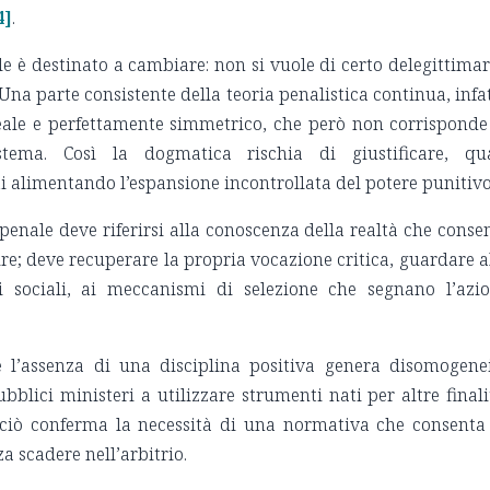
4]
.
e è destinato a cambiare: non si vuole di certo delegittimar
 Una parte consistente della teoria penalistica continua, infat
ale e perfettamente simmetrico, che però non corrisponde
tema. Così la dogmatica rischia di giustificare, qu
i alimentando l’espansione incontrollata del potere punitivo
penale deve riferirsi alla conoscenza della realtà che conse
ire; deve recuperare la propria vocazione critica, guardare a
ni sociali, ai meccanismi di selezione che segnano l’azi
e l’assenza di una disciplina positiva genera disomogene
bblici ministeri a utilizzare strumenti nati per altre finali
i; ciò conferma la necessità di una normativa che consenta
za scadere nell’arbitrio.