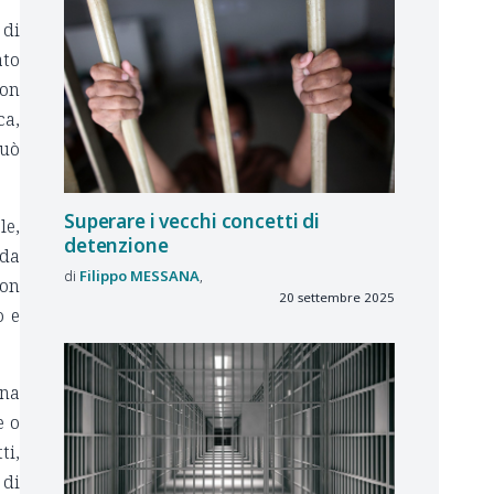
 di
ato
non
ca,
può
Superare i vecchi concetti di
le,
detenzione
 da
Filippo
MESSANA
con
20 settembre 2025
o e
ena
e o
ti,
 di