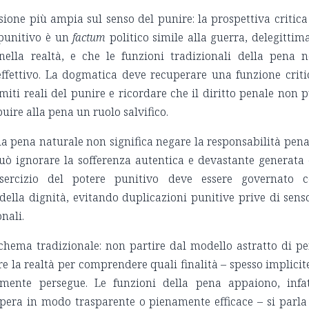
essione più ampia sul senso del punire: la prospettiva critica
 punitivo è un
factum
politico simile alla guerra, delegittim
nella realtà, e che le funzioni tradizionali della pena 
ffettivo. La dogmatica deve recuperare una funzione criti
imiti reali del punire e ricordare che il diritto penale non 
buire alla pena un ruolo salvifico.
la pena naturale non significa negare la responsabilità pena
uò ignorare la sofferenza autentica e devastante generata
’esercizio del potere punitivo deve essere governato 
della dignità, evitando duplicazioni punitive prive di sens
nali.
chema tradizionale: non partire dal modello astratto di p
re la realtà per comprendere quali finalità – spesso implicit
vamente persegue. Le funzioni della pena appaiono, infat
opera in modo trasparente o pienamente efficace – si parla