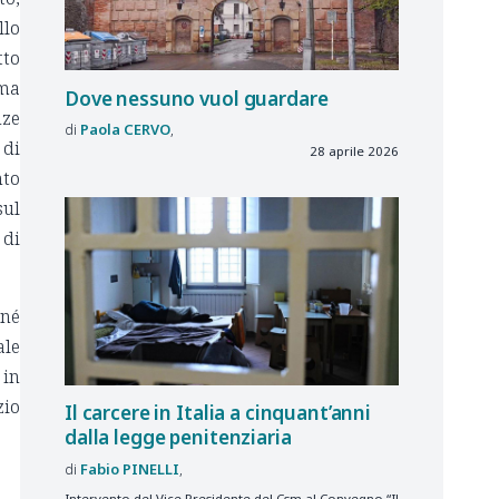
llo
tto
ima
Dove nessuno vuol guardare
nze
Paola
CERVO
 di
28 aprile 2026
nto
sul
 di
 né
ale
 in
zio
Il carcere in Italia a cinquant’anni
dalla legge penitenziaria
Fabio
PINELLI
Intervento del Vice Presidente del Csm al Convegno “Il