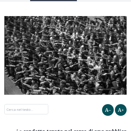
A–
A+