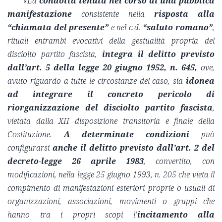
«
La
condotta tenuta nel corso di una pubblica
manifestazione
consistente nella
risposta alla
“chiamata del presente”
e nel c.d.
“saluto romano”
,
rituali entrambi evocativi della gestualità propria del
disciolto partito fascista,
integra il delitto previsto
dall’art. 5 della legge 20 giugno 1952, n. 645,
ove,
avuto riguardo a tutte le circostanze del caso, sia
idonea
ad integrare il concreto pericolo di
riorganizzazione del disciolto partito fascista
,
vietata dalla XII disposizione transitoria e finale della
Costituzione.
A determinate condizioni
può
configurarsi
anche il delitto previsto dall’art. 2 del
decreto-legge 26 aprile 1983
, convertito, con
modificazioni, nella legge 25 giugno 1993, n. 205 che vieta il
compimento di manifestazioni esteriori proprie o usuali di
organizzazioni, associazioni, movimenti o gruppi che
hanno tra i propri scopi l’
incitamento alla