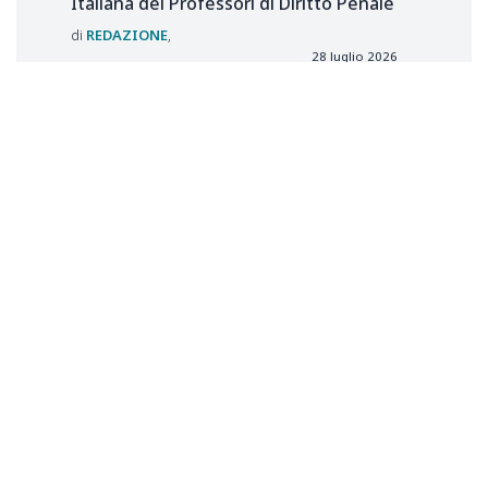
Italiana dei Professori di Diritto Penale
REDAZIONE
28 luglio 2026
Il nuovo fermo di p.s. del pacchetto
sicurezza 2026
Pierandrea
SETZU
21 luglio 2026