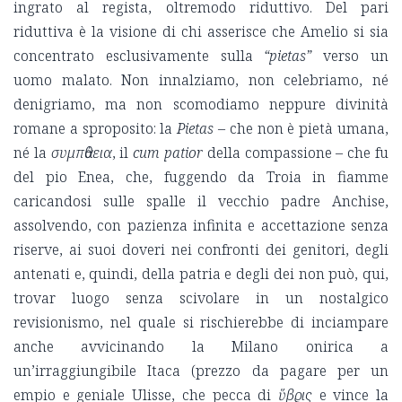
ingrato al regista, oltremodo riduttivo. Del pari
riduttiva è la visione di chi asserisce che Amelio si sia
concentrato esclusivamente sulla
“pietas”
verso un
uomo malato. Non innalziamo, non celebriamo, né
denigriamo, ma non scomodiamo neppure divinità
romane a sproposito: la
Pietas
– che non è pietà umana,
né la
συμπἀθεια
, il
cum patior
della compassione – che fu
del pio Enea, che, fuggendo da Troia in fiamme
caricandosi sulle spalle il vecchio padre Anchise,
assolvendo, con pazienza infinita e accettazione senza
riserve, ai suoi doveri nei confronti dei genitori, degli
antenati e, quindi, della patria e degli dei non può, qui,
trovar luogo senza scivolare in un nostalgico
revisionismo, nel quale si rischierebbe di inciampare
anche avvicinando la Milano onirica a
un’irraggiungibile Itaca (prezzo da pagare per un
empio e geniale Ulisse, che pecca di
ὕβϱις
e vince la