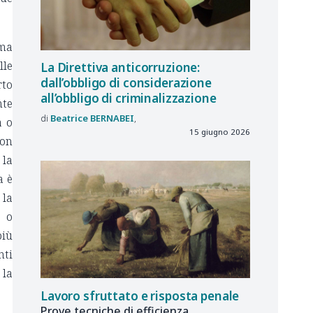
mma
lle
La Direttiva anticorruzione:
dall’obbligo di considerazione
rto
all’obbligo di criminalizzazione
nte
Beatrice
BERNABEI
a o
15 giugno 2026
con
 la
a è
 la
o o
più
nti
 la
Lavoro sfruttato e risposta penale
Prove tecniche di efficienza