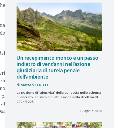
che
sia
olo
del
Un recepimento monco e un passo
indietro di vent’anni nell’azione
giudiziaria di tutela penale
eri
dell’ambiente
nza
Matteo
CERUTI
ano
La nozione di “abusività” della condotta nello schema
.p.
di decreto legislativo di attuazione della direttiva UE
2024/1203
 al
bis
20 aprile 2026