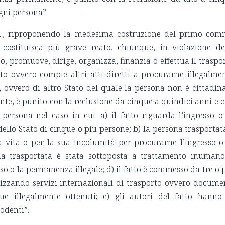
gni persona”.
mm., riproponendo la medesima costruzione del primo co
 costituisca più grave reato, chiunque, in violazione de
o, promuove, dirige, organizza, finanzia o effettua il traspo
tato ovvero compie altri atti diretti a procurarne illegalme
to, ovvero di altro Stato del quale la persona non è cittadin
te, è punito con la reclusione da cinque a quindici anni e 
persona nel caso in cui: a) il fatto riguarda l’ingresso o
dello Stato di cinque o più persone; b) la persona trasportat
a vita o per la sua incolumità per procurarne l’ingresso o
na trasportata è stata sottoposta a trattamento inuman
o o la permanenza illegale; d) il fatto è commesso da tre o 
lizzando servizi internazionali di trasporto ovvero docume
ue illegalmente ottenuti; e) gli autori del fatto hanno
odenti”.