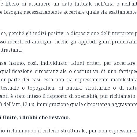
e è libero di assumere un dato fattuale nell’una o nell’al
one bisogna necessariamente accertare quale sia esattamente
e, perché gli indizi positivi a disposizione dell’interprete 
sso incerti ed ambigui, sicché gli approdi giurisprudenzial
ntrastanti.
za hanno, così, individuato taluni criteri per accertare
qualificazione circostanziale o costitutiva di una fattispe
r parte dei casi, essa non sia espressamente manifestata
a testuale o topografica, di natura strutturale o di nat
banti è stato inteso il rapporto di specialità, pur richiamato
3 dell’art. 12 t.u. immigrazione quale circostanza aggravante
i Unite, i dubbi che restano.
rio richiamando il criterio strutturale, pur non espressame