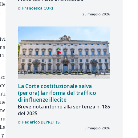
lle
Francesca
CURI
.
25 maggio 2026
ivi
una
to,
nso
nte
La Corte costituzionale salva
(per ora) la riforma del traffico
nti
di influenze illecite
 ne
Breve nota intorno alla sentenza n. 185
ome
del 2025
tra
Federico
DEPRETIS
lla
5 maggio 2026
.p.