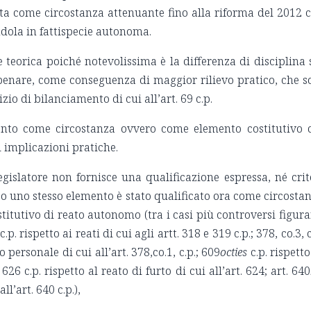
sta come circostanza attenuante fino alla riforma del 2012 
dola in fattispecie autonoma.
eorica poiché notevolissima è la differenza di disciplina 
 penare, come conseguenza di maggior rilievo pratico, che s
zio di bilanciamento di cui all’art. 69 c.p.
ento come circostanza ovvero come elemento costitutivo 
i implicazioni pratiche.
egislatore non fornisce una qualificazione espressa, né crit
sso uno stesso elemento è stato qualificato ora come circosta
itutivo di reato autonomo (tra i casi più controversi figur
c.p. rispetto ai reati di cui agli artt. 318 e 319 c.p.; 378, co.3, c
personale di cui all’art. 378,co.1, c.p.; 609
octies
c.p. rispetto
626 c.p. rispetto al reato di furto di cui all’art. 624; art. 640
ll’art. 640 c.p.),