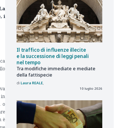
 La
, i
Il traffico di influenze illecite
e la successione di leggi penali
ica
nel tempo
Tra modifiche immediate e mediate
llo
della fattispecie
Laura
REALE
iva
10 luglio 2026
 in
a o
are
n è
que