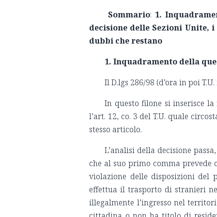
Sommario
:
1. Inquadramen
decisione delle Sezioni Unite, i
dubbi che restano
1. Inquadramento della que
Il D.lgs 286/98 (d’ora in poi T.
In questo filone si inserisce l
l’art. 12, co. 3 del T.U. quale circ
stesso articolo.
L’analisi della decisione passa
che al suo primo comma prevede che
violazione delle disposizioni del 
effettua il trasporto di stranieri n
illegalmente l’ingresso nel territor
cittadina o non ha titolo di resi