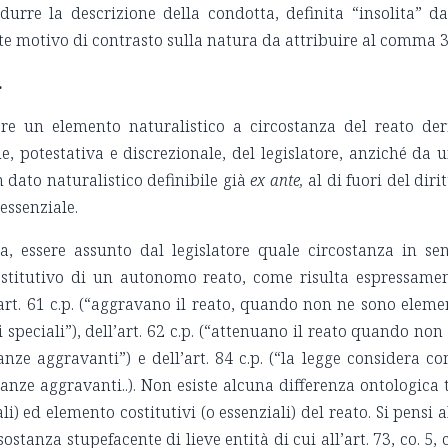
odurre la descrizione della condotta, definita “insolita” da
te motivo di contrasto sulla natura da attribuire al comma 3
.
are un elemento naturalistico a circostanza del reato der
, potestativa e discrezionale, del legislatore, anziché da 
n dato naturalistico definibile già
ex ante,
al di fuori del dirit
essenziale.
a, essere assunto dal legislatore quale circostanza in se
ostitutivo di un autonomo reato, come risulta espressame
l’art. 61 c.p. (“aggravano il reato, quando non ne sono eleme
 speciali”), dell’art. 62 c.p. (“attenuano il reato quando non
anze aggravanti”) e dell’art. 84 c.p. (“la legge considera c
tanze aggravanti..). Non esiste alcuna differenza ontologica 
i) ed elemento costitutivi (o essenziali) del reato. Si pensi a
stanza stupefacente di lieve entità di cui all’art. 73, co. 5, c