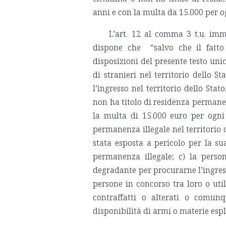
anni e con la multa da 15.000 per o
L’art. 12 al comma 3 t.u. i
dispone che
“
salvo che il fatto
disposizioni del presente testo unic
di stranieri nel territorio dello S
l’ingresso nel territorio dello Sta
non ha titolo di residenza permanen
la multa di 15.000 euro per ogni 
permanenza illegale nel territorio 
stata esposta a pericolo per la su
permanenza illegale; c) la perso
degradante per procurarne l’ingress
persone in concorso tra loro o uti
contraffatti o alterati o comunq
disponibilità di armi o materie espl