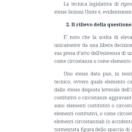
La tecnica legislativa di ripr
stesse Sezioni Unite è, evidentemen
2. Il rilievo della questione
E’ noto che la scelta di elev
unicamente da una libera decisione
sua presa d’atto dell’esistenza di u
come circostanza o come elemento 
Uno stesso dato può, in teori
tecnico, ovvero quale elemento c
dallo stesso disposto letterale del
costitutivi o circostanze aggravanti
sono elementi costitutivi o circost
elementi costitutivi, o come circos
elementi circostanziali (o accidental
tormentata figura dello spaccio di so