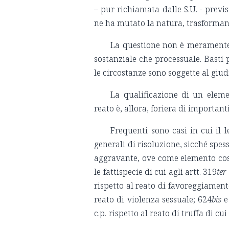
– pur richiamata dalle S.U. - previ
ne ha mutato la natura, trasforman
La questione non è meramente t
sostanziale che processuale. Basti
le circostanze sono soggette al giudi
La qualificazione di un elem
reato è, allora, foriera di important
Frequenti sono casi in cui il l
generali di risoluzione, sicché spe
aggravante, ove come elemento cost
le fattispecie di cui agli artt. 319
ter
rispetto al reato di favoreggiamento 
reato di violenza sessuale; 624
bis
e 
c.p
.
rispetto al reato di truffa di cui a