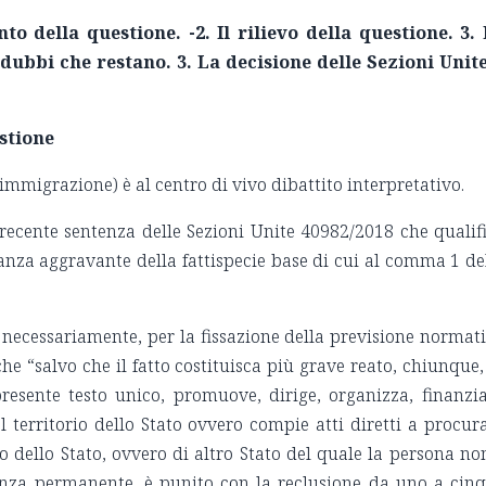
to della questione. -
2. Il rilievo della questione. 3.
 dubbi che restano. 3. La decisione delle Sezioni Unite
stione
U. immigrazione) è al centro di vivo dibattito interpretativo.
a recente sentenza delle Sezioni Unite 40982/2018 che qualif
ostanza aggravante della fattispecie base di cui al comma 1 de
, necessariamente, per la fissazione della previsione normat
 “salvo che il fatto costituisca più grave reato, chiunque,
presente testo unico, promuove, dirige, organizza, finanzi
el territorio dello Stato ovvero compie atti diretti a procur
io dello Stato, ovvero di altro Stato del quale la persona no
denza permanente, è punito con la reclusione da uno a cin