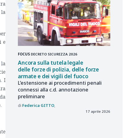
tra
 la
per
i e
FOCUS
DECRETO SICUREZZA 2026
Ancora sulla tutela legale
 la
delle forze di polizia, delle forze
cie
armate e dei vigili del fuoco
. I
L’estensione ai procedimenti penali
ura
connessi alla c.d. annotazione
preliminare
 da
.
Federica
GITTO
17 aprile 2026
nte