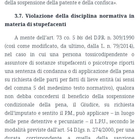
della sospensione della patente e della confisca».
3.7. Violazione della disciplina normativa in
materia di stupefacenti
A mente dell’art. 73 co. 5
bis
del D.P.R. n. 309/1990
(così come modificato, da ultimo, dalla L. n. 79/2014),
nel caso in cui una persona tossicodipendente o
assuntore di sostanze stupefacenti o psicotrope riporti
una sentenza di condanna o di applicazione della pena
su richiesta delle parti per fatti di lieve entità (ai sensi
del comma 5 del medesimo testo normativo), qualora
non debba concedersi il beneficio della sospensione
condizionale della pena, il Giudice, su richiesta
dell’imputato e sentito il P.M., può applicare – in luogo
delle pene detentive e pecuniarie – il L.P.U., secondo le
modalità previste dall’art. 54 D.lgs. n. 274/2000, per una
durata corrispondente a quella della sanzione