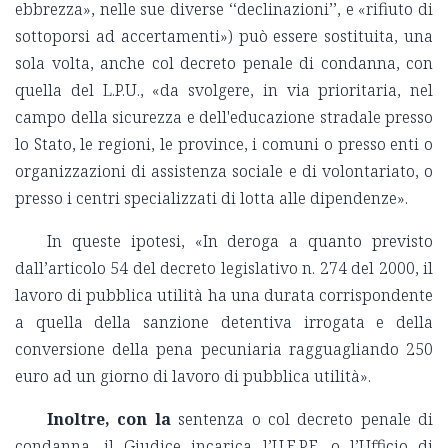
ebbrezza», nelle sue diverse ‘‘declinazioni’’, e «rifiuto di
sottoporsi ad accertamenti») può essere sostituita, una
sola volta, anche col decreto penale di condanna, con
quella del L.P.U., «da svolgere, in via prioritaria, nel
campo della sicurezza e dell'educazione stradale presso
lo Stato, le regioni, le province, i comuni o presso enti o
organizzazioni di assistenza sociale e di volontariato, o
presso i centri specializzati di lotta alle dipendenze».
In queste ipotesi, «In deroga a quanto previsto
dall’articolo 54 del decreto legislativo n. 274 del 2000, il
lavoro di pubblica utilità ha una durata corrispondente
a quella della sanzione detentiva irrogata e della
conversione della pena pecuniaria ragguagliando 250
euro ad un giorno di lavoro di pubblica utilità».
Inoltre, con la
sentenza o col decreto penale di
condanna, il Giudice incarica l’U.E.P.E. o l’Ufficio di