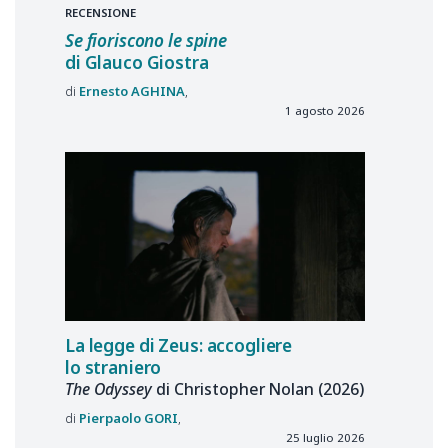
RECENSIONE
Se fioriscono le spine
di Glauco Giostra
Ernesto
AGHINA
1 agosto 2026
La legge di Zeus: accogliere
lo straniero
The Odyssey
di Christopher Nolan (2026)
Pierpaolo
GORI
25 luglio 2026