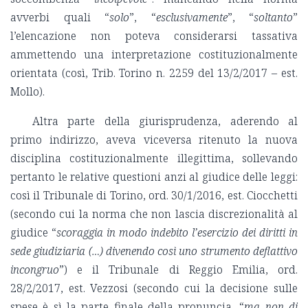
avverbi quali “
solo
”, “
esclusivamente
”, “
soltanto
”
l’elencazione non poteva considerarsi tassativa
ammettendo una interpretazione costituzionalmente
orientata (così, Trib. Torino n. 2259 del 13/2/2017 – est.
Mollo).
Altra parte della giurisprudenza, aderendo al
primo indirizzo, aveva viceversa ritenuto la nuova
disciplina costituzionalmente illegittima, sollevando
pertanto le relative questioni anzi al giudice delle leggi:
così il Tribunale di Torino, ord. 30/1/2016, est. Ciocchetti
(secondo cui la norma che non lascia discrezionalità al
giudice “
scoraggia in modo indebito l’esercizio dei diritti in
sede giudiziaria (…) divenendo così uno strumento deflattivo
incongruo
”) e il Tribunale di Reggio Emilia, ord.
28/2/2017, est. Vezzosi (secondo cui la decisione sulle
spese è sì la parte finale della pronuncia, “
ma non di