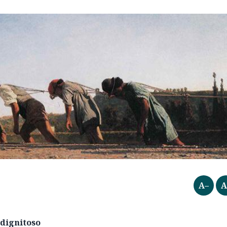
A–
A
 dignitoso