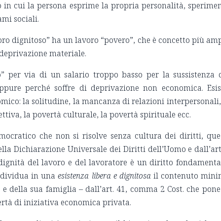
to in cui la persona esprime la propria personalità, sperime
ami sociali.
ro dignitoso” ha un lavoro “povero”, che è concetto più am
di deprivazione materiale.
” per via di un salario troppo basso per la sussistenza 
oppure perché soffre di deprivazione non economica. Esis
omico: la solitudine, la mancanza di relazioni interpersonali,
ttiva, la povertà culturale, la povertà spirituale ecc.
cratico che non si risolve senza cultura dei diritti, que
 della Dichiarazione Universale dei Diritti dell’Uomo e dall’art
 dignità del lavoro e del lavoratore è un diritto fondamenta
individua in una
esistenza libera e dignitosa
il contenuto min
e e della sua famiglia – dall’art. 41, comma 2 Cost. che pone
rtà di iniziativa economica privata.