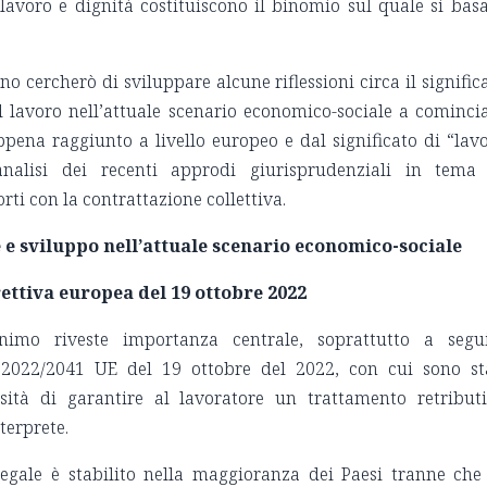
lavoro e dignità costituiscono il binomio sul quale si basa
o cercherò di sviluppare alcune riflessioni circa il signific
del lavoro nell’attuale scenario economico-sociale a cominci
pena raggiunto a livello europeo e dal significato di “lav
nalisi dei recenti approdi giurisprudenziali in tema
ti con la contrattazione collettiva.
e e sviluppo nell’attuale scenario economico-sociale
irettiva europea del 19 ottobre 2022
nimo riveste importanza centrale, soprattutto a segu
a 2022/2041 UE del 19 ottobre del 2022, con cui sono st
ssità di garantire al lavoratore un trattamento retribut
nterprete.
egale è stabilito nella maggioranza dei Paesi tranne che