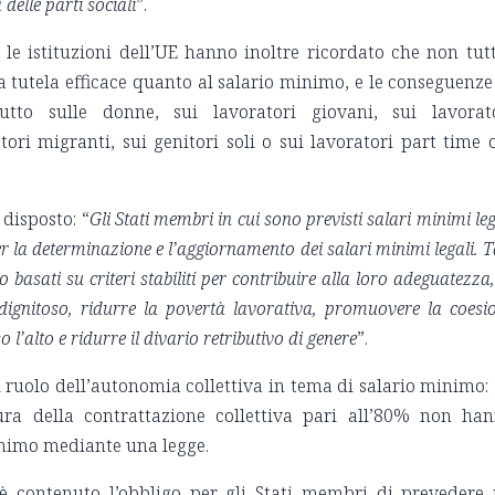
delle parti sociali
”.
 le istituzioni dell’UE hanno inoltre ricordato che non tutt
 tutela efficace quanto al salario minimo, e le conseguenze
tto sulle donne, sui lavoratori giovani, sui lavorat
tori migranti, sui genitori soli o sui lavoratori part time 
ì disposto: “
Gli Stati membri in cui sono previsti salari minimi leg
er la determinazione e l’aggiornamento dei salari minimi legali. T
asati su criteri stabiliti per contribuire alla loro adeguatezza,
 dignitoso, ridurre la povertà lavorativa, promuovere la coesi
 l’alto e ridurre il divario retributivo di genere
”.
il ruolo dell’autonomia collettiva in tema di salario minimo: 
ra della contrattazione collettiva pari all’80% non ha
minimo mediante una legge.
 è contenuto l’obbligo per gli Stati membri di prevedere