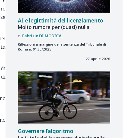
i e
oro
nza
AI e legittimità del licenziamento
Molto rumore per (quasi) nulla
Fabrizio
DI MODICA
nei
Riflessioni a margine della sentenza del Tribunale di
 in
Roma n. 9135/2025
27 aprile 2026
 di
 di
ono
uno
Governare l’algoritmo
La tutela del lavoratore digitale nella