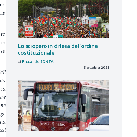
imo
ria
tro
 in
Lo sciopero in difesa dell’ordine
nza
costituzionale
Riccardo
IONTA
3 ottobre 2025
ali
 da
i a
ere
one
gli
uta
ssi