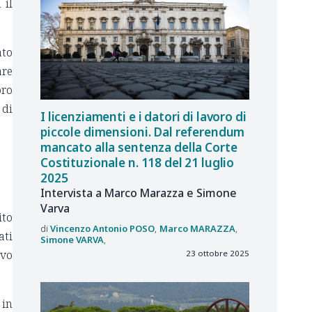
 il
ato
are
oro
 di
I licenziamenti e i datori di lavoro di
piccole dimensioni. Dal referendum
mancato alla sentenza della Corte
Costituzionale n. 118 del 21 luglio
2025
Intervista a Marco Marazza e Simone
Varva
ito
Vincenzo Antonio
POSO
Marco
MARAZZA
ati
Simone
VARVA
ivo
23 ottobre 2025
 in