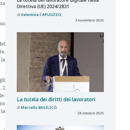
nta
Direttiva (UE) 2024/2831
Valentina
CAPUOZZO
3 novembre 2025
pio
del
te,
 la
gli
. 2
le-
La tutela dei diritti dei lavoratori
imo
Marcello
BASILICO
 la
28 ottobre 2025