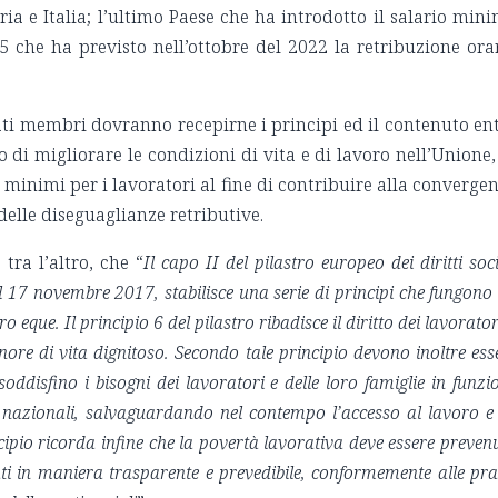
ia e Italia; l’ultimo Paese che ha introdotto il salario min
5 che ha previsto nell’ottobre del 2022 la retribuzione ora
tati membri dovranno recepirne i principi ed il contenuto en
 di migliorare le condizioni di vita e di lavoro nell’Unione,
 minimi per i lavoratori al fine di contribuire alla converge
 delle diseguaglianze retributive.
tra l’altro, che “
Il capo II del pilastro europeo dei diritti soci
l 17 novembre 2017, stabilisce una serie di principi che fungono
 eque. Il principio 6 del pilastro ribadisce il diritto dei lavorator
nore di vita dignitoso. Secondo tale principio devono inoltre ess
oddisfino i bisogni dei lavoratori e delle loro famiglie in funzi
i nazionali, salvaguardando nel contempo l’accesso al lavoro e 
incipio ricorda infine che la povertà lavorativa deve essere preven
sati in maniera trasparente e prevedibile, conformemente alle pra