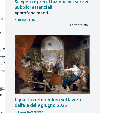
Sciopero e precettazione nei servizi
pubblici essenziali
i i
Approfondimenti
 di
REDAZIONE
ori
3 ottobre 2025
o a
ali
ale
 al
one
gli
nno
I quattro referendum sul lavoro
dell’8 e del 9 giugno 2025
 un
Luigi
PAZIENZA