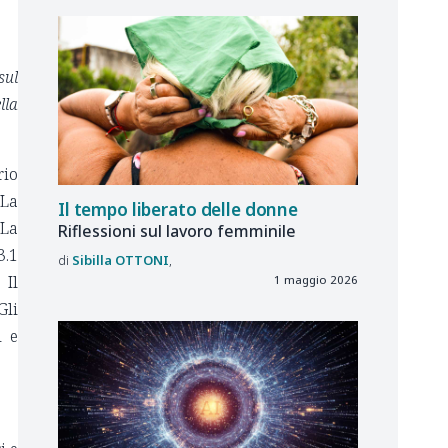
sul
lla
rio
 La
Il tempo liberato delle donne
 La
Riflessioni sul lavoro femminile
3.1
Sibilla
OTTONI
 Il
1 maggio 2026
Gli
i e