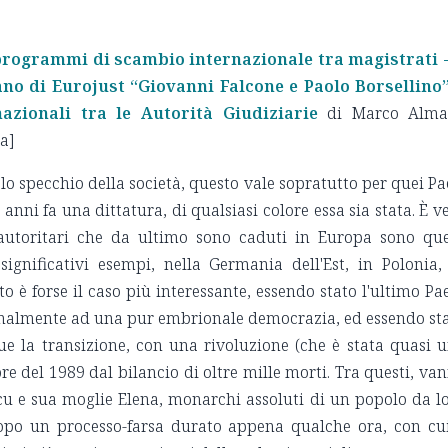
programmi di scambio internazionale tra magistrati -
liano di Eurojust “Giovanni Falcone e Paolo Borsellino
zionali tra le Autorità Giudiziarie
di Marco Alma
va]
 lo specchio della società, questo vale sopratutto per quei Pa
nni fa una dittatura, di qualsiasi colore essa sia stata. È v
 autoritari che da ultimo sono caduti in Europa sono que
 significativi esempi, nella Germania dell'Est, in Polonia,
o è forse il caso più interessante, essendo stato l'ultimo Pa
inalmente ad una pur embrionale democrazia, ed essendo st
ue la transizione, con una rivoluzione (che è stata quasi 
re del 1989 dal bilancio di oltre mille morti. Tra questi, va
cu e sua moglie Elena, monarchi assoluti di un popolo da l
i dopo un processo-farsa durato appena qualche ora, con cu