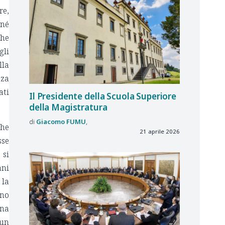
re,
 né
he
gli
lla
nza
ati
Il Presidente della Scuola Superiore
della Magistratura
Giacomo
FUMU
che
21 aprile 2026
sse
 si
ani
 la
nno
ena
 un