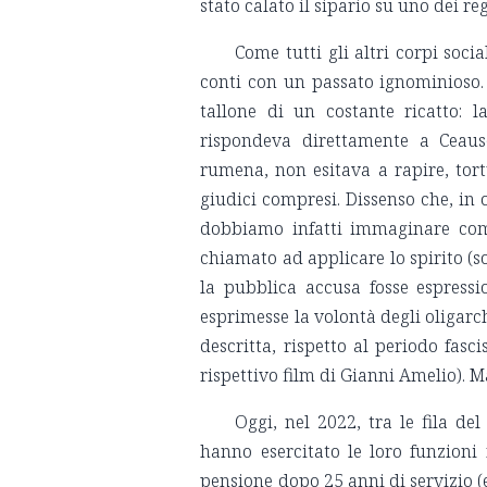
stato calato il sipario su uno dei re
Come tutti gli altri corpi soc
conti con un passato ignominioso. 
tallone di un costante ricatto: 
rispondeva direttamente a Ceaus
rumena, non esitava a rapire, tort
giudici compresi. Dissenso che, in o
dobbiamo infatti immaginare come
chiamato ad applicare lo spirito (so
la pubblica accusa fosse espressio
esprimesse la volontà degli oligarc
descritta, rispetto al periodo fasc
rispettivo film di Gianni Amelio). M
Oggi, nel 2022, tra le fila de
hanno esercitato le loro funzioni
pensione dopo 25 anni di servizio (