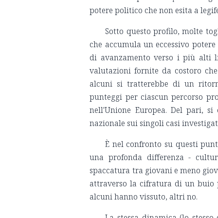
potere politico che non esita a legi
Sotto questo profilo, molte t
che accumula un eccessivo potere 
di avanzamento verso i più alti li
valutazioni fornite da costoro ch
alcuni si tratterebbe di un ritor
punteggi per ciascun percorso pro
nell'Unione Europea. Del pari, si 
nazionale sui singoli casi investigat
È nel confronto su questi punti
una profonda differenza - cultu
spaccatura tra giovani e meno gio
attraverso la cifratura di un buio
alcuni hanno vissuto, altri no.
La stessa dinamica (lo stesso 