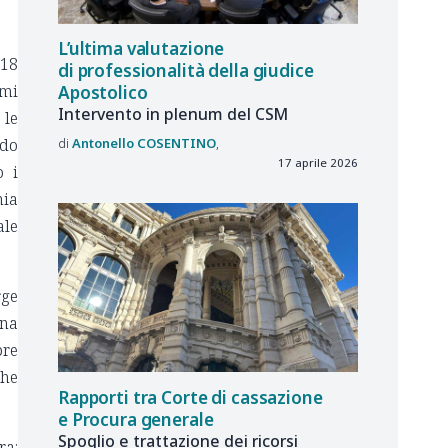
L’ultima valutazione
018
di professionalità della giudice
smi
Apostolico
Intervento in plenum del CSM
 le
Antonello
COSENTINO
ndo
17 aprile 2026
o i
nia
ale
rge
Una
pre
che
Rapporti tra Corte di cassazione
e Procura generale
Spoglio e trattazione dei ricorsi
ra: