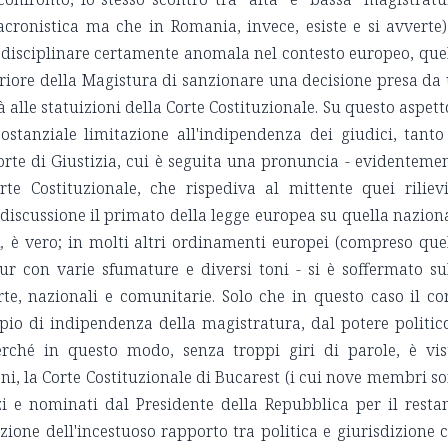
acronistica ma che in Romania, invece, esiste e si avverte)
e disciplinare certamente anomala nel contesto europeo, que
eriore della Magistura di sanzionare una decisione presa da
 alle statuizioni della Corte Costituzionale. Su questo aspett
stanziale limitazione all'indipendenza dei giudici, tanto
te di Giustizia, cui è seguita una pronuncia - evidenteme
orte Costituzionale, che rispediva al mittente quei riliev
 discussione il primato della legge europea su quella nazion
u,
è vero; in molti altri ordinamenti europei (compreso que
pur con varie sfumature e diversi toni - si è soffermato su
te, nazionali e comunitarie. Solo che in questo caso il co
ipio di indipendenza della magistratura, dal potere politic
Perché in questo modo, senza troppi giri di parole, è vis
ni, la Corte Costituzionale di Bucarest (i cui nove membri s
zi e nominati dal Presidente della Repubblica per il resta
ione dell'incestuoso rapporto tra politica e giurisdizione 