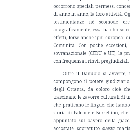
occorrono speciali permessi conces
di anno in anno, la loro attività. 
testimonianze né scomode ere
anagraficamente, essa ha chiuso co
effetti, forse anche "più europea" d
Comunità. Con poche eccezioni,
sovranazionale (CEDU e UE), la pr
con frequenza i rinvii pregiudiziali 
Oltre il Danubio si avverte, 
compongono il potere giudiziario
degli Ottanta, da coloro cioè c
trascinano le zavorre culturali di u
che praticano le lingue, che hanno
storia di Falcone e Borsellino, c
appuntato sul bavero della giacc
accostate: sopratutto
questa
magist