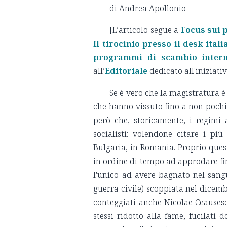
di Andrea Apollonio
[L’articolo segue a
Focus sui 
Il tirocinio presso il desk ita
programmi di scambio interna
all’
Editoriale
dedicato all'iniziati
Se è vero che la magistratura è
che hanno vissuto fino a non pochi a
però che, storicamente, i regimi
socialisti: volendone citare i più
Bulgaria, in Romania. Proprio quest
in ordine di tempo ad approdare f
l'unico ad avere bagnato nel sang
guerra civile) scoppiata nel dicemb
conteggiati anche Nicolae Ceauses
stessi ridotto alla fame, fucilat