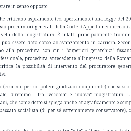
ferare in senso opposto.
oghe criticano aspramente (ed apertamente) una legge del 2
sui procuratori generali della Corte d'Appello nei meccani
velli della magistratura. È infatti principalmente tramite
e può essere dato corso all'avanzamento in carriera. Seco
no alla procedura con cui i "superiori gerarchici" fissan
fessionale, procedura antecedente all'ingresso della Roma
critica la possibilità di intervento del procuratore gener
ivi.
 (cruciali, per un potere giudiziario inquirente) che si sco
rale, diremmo - tra "vecchia" e "nuova" magistratura. 
vani, che come detto si spiega anche anagraficamente e sem
 passato socialista (di per sé estremamente conservatore), 
confronto, lo stesso scontro tra "alta" e "bassa" magistratu