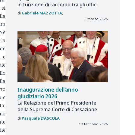
in funzione di raccordo tra gli uffici
 si
Gabriele
MAZZOTTA
lla
6 marzo 2026
 un
o è
 la
nte
i e
ale
llo
lla
rto
Inaugurazione dell’anno
giudiziario 2026
o e
La Relazione del Primo Presidente
ta,
della Suprema Corte di Cassazione
ono
Pasquale
D’ASCOLA
nte
12 febbraio 2026
che