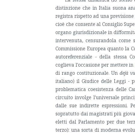
distinzione che in Italia suona an
registra rispetto ad una prevision
cioè che consente al Consiglio Sup
organo giurisdizionale in difformità
intervenuta, censurandola come so
Commissione Europea quanto la Cor
autoreferenziale - della stessa C
coglieva l'occasione per mettere in
di rango costituzionale. Un
dejà v
italiano) il Giudice delle Leggi - 
problematica coesistenza delle Car
circuito involge l'universale princ
dalle sue indirette espressioni. 
sopratutto dai magistrati più giova
eletti dal Parlamento per due ter
terzo): una sorta di moderna evoluz