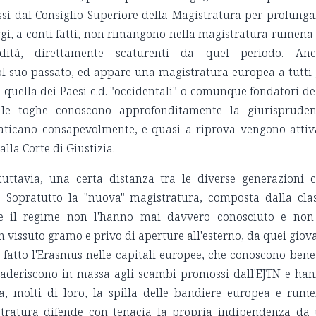
si dal Consiglio Superiore della Magistratura per prolunga
Oggi, a conti fatti, non rimangono nella magistratura rumena
dità, direttamente scaturenti da quel periodo. Anc
l suo passato, ed appare una magistratura europea a tutti 
i quella dei Paesi c.d. "occidentali" o comunque fondatori de
 le toghe conoscono approfonditamente la giurisprude
aticano consapevolmente, e quasi a riprova vengono attiv
alla Corte di Giustizia.
tuttavia, una certa distanza tra le diverse generazioni 
. Sopratutto la "nuova" magistratura, composta dalla cla
he il regime non l'hanno mai davvero conosciuto e non
n vissuto gramo e privo di aperture all'esterno, da quei giov
 fatto l'Erasmus nelle capitali europee, che conoscono bene
he aderiscono in massa agli scambi promossi dall'EJTN e ha
a, molti di loro, la spilla delle bandiere europea e rum
ratura difende con tenacia la propria indipendenza da