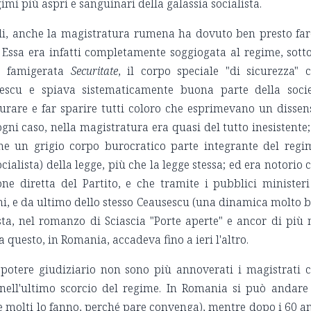
gimi più aspri e sanguinari della galassia socialista.
iali, anche la magistratura rumena ha dovuto ben presto far
Essa era infatti completamente soggiogata al regime, sotto
la famigerata
Securitate
, il corpo speciale "di sicurezza" 
escu e spiava sistematicamente buona parte della soci
urare e far sparire tutti coloro che esprimevano un dissen
gni caso, nella magistratura era quasi del tutto inesistente;
 un grigio corpo burocratico parte integrante del regi
cialista) della legge, più che la legge stessa; ed era notorio 
ne diretta del Partito, e che tramite i pubblici ministeri
hi, e da ultimo dello stesso Ceausescu (una dinamica molto 
ista, nel romanzo di Sciascia "Porte aperte" e ancor di più 
a questo, in Romania, accadeva fino a ieri l'altro.
l potere giudiziario non sono più annoverati i magistrati 
 nell'ultimo scorcio del regime. In Romania si può andare
e molti lo fanno, perché pare convenga), mentre dopo i 60 a