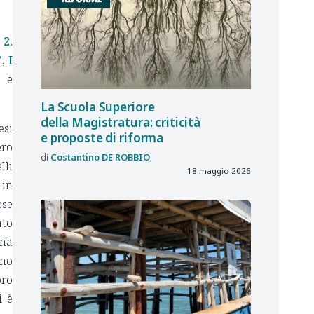
 2.
”
,
I
 e
La Scuola Superiore
della Magistratura: criticità
esi
e proposte di riforma
ero
Costantino
DE ROBBIO
lli
18 maggio 2026
 in
ese
ato
una
nno
oro
i è