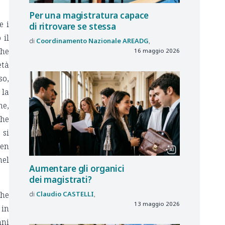
Per una magistratura capace
e i
di ritrovare se stessa
 il
Coordinamento Nazionale
AREADG
che
16 maggio 2026
età
so,
 la
me,
che
 si
ben
nel
Aumentare gli organici
dei magistrati?
Claudio
CASTELLI
che
13 maggio 2026
 in
nni