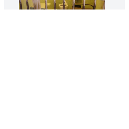
La Costituzione inattuata
Mario
SERIO
27 luglio 2026
Liberazione anticipata e finalità