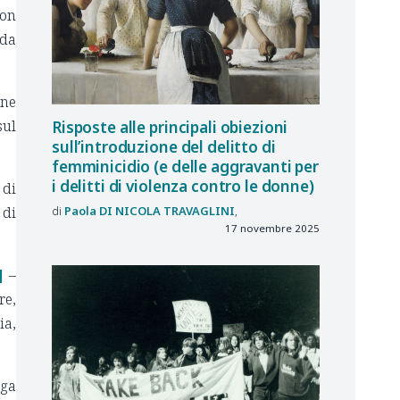
con
 da
one
sul
Risposte alle principali obiezioni
sull’introduzione del delitto di
femminicidio (e delle aggravanti per
i delitti di violenza contro le donne)
 di
 di
Paola
DI NICOLA TRAVAGLINI
17 novembre 2025
]
–
re,
ia,
aga