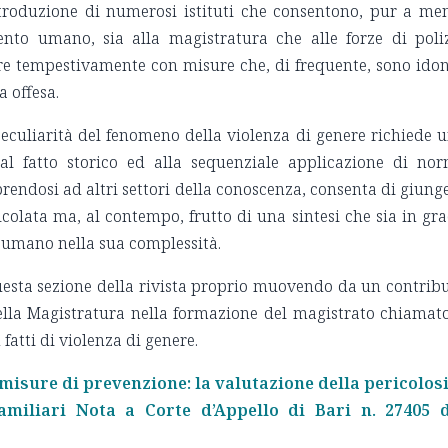
introduzione di numerosi istituti che consentono, pur a me
nto umano, sia alla magistratura che alle forze di poli
nire tempestivamente con misure che, di frequente, sono ido
a offesa.
eculiarità del fenomeno della violenza di genere richiede 
l fatto storico ed alla sequenziale applicazione di no
prendosi ad altri settori della conoscenza, consenta di giung
colata ma, al contempo, frutto di una sintesi che sia in gr
re umano nella sua complessità.
questa sezione della rivista proprio muovendo da un contrib
della Magistratura nella formazione del magistrato chiamat
fatti di violenza di genere.
 misure di prevenzione: la valutazione della pericolos
familiari Nota a Corte d’Appello di Bari n. 27405 