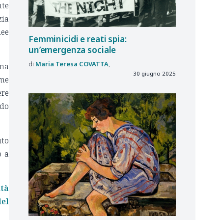
nte
zia
nee
Femminicidi e reati spia:
un’emergenza sociale
Maria Teresa
COVATTA
una
30 giugno 2025
rme
ere
ado
uto
o a
ità
del