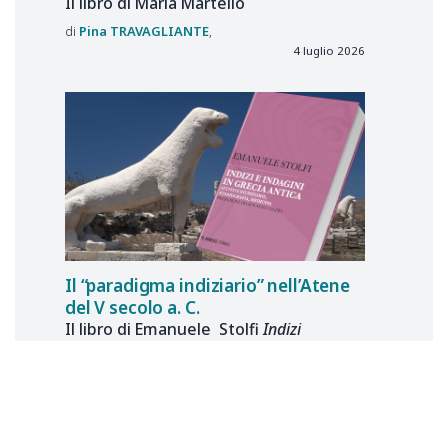
Il libro di Maria Martello
Pina
TRAVAGLIANTE
4 luglio 2026
Il “paradigma indiziario” nell’Atene
del V secolo a. C.
Il libro di Emanuele Stolfi
Indizi
e indagini in Grecia antica
Giovanni
CANZIO
29 giugno 2026