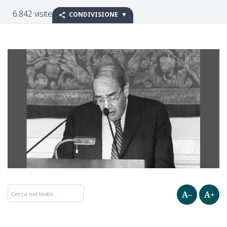
6.842 visite
CONDIVISIONE
A–
A+