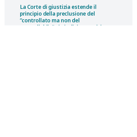
La Corte di giustizia estende il
principio della preclusione del
“controllato ma non del
controllabile” ai giudizi a cognizione
piena
Osservazioni sulla sentenza
Soledil
Elena
D’ALESSANDRO
26 gennaio 2026