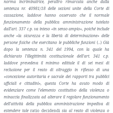
norma incriminatrice, peraltro rimarcata anche dalla
sentenza nr. 40981/18 delle sezioni unite della Corte di
cassazione, laddove hanno osservato che il normale
funzionamento della pubblica amministrazione tutelato
dall’art. 337 c.p. va inteso «in senso ampio», poiché include
anche «la sicurezza e la libertà di determinazione» delle
persone fisiche che esercitano le pubbliche funzioni
(...)
Già
dopo la sentenza n. 341 del 1994, con la quale ha
dichiarato l’illegittimità costituzionale dell’art. 341 c.p.
laddove prevedeva il minimo edittale il di sei mesi di
reclusione per il reato di oltraggio in riflesso di una
«concezione autoritaria e sacrale dei rapporti tra pubblici
ufficiali e cittadini», questa Corte ha avuto modo di
evidenziare come l’elemento costitutivo della violenza o
minaccia finalizzata ad alterare il regolare funzionamento
dell’attività della pubblica amministrazione impediva di
estendere tale
ratio decidendi
sia al reato di violenza o