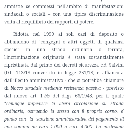
amnistie se commessi nell'ambito di manifestazioni
sindacali o sociali – con una tipica discriminazione
volta al riequilibrio dei rapporti di potere.
Ridotta nel 1999 ai soli casi di deposito o
abbandono di “congegni o altri oggetti di qualsiasi
specie” in una strada ordinaria o ferrata,
l'incriminazione originaria è stata sostanzialmente
ripristinata dal primo dei decreti sicurezza c.d. Salvini
(D.L. 113/18 convertito in legge 231/18) e affiancata
dall'illecito amministrativo - che si potrebbe chiamare
di
blocco stradale mediante resistenza passiva
- previsto
dal nuovo art. 1-
bis
del d.lgs. 66/1948, per il quale
“
chiunque impedisce la libera circolazione su strada
ordinaria, ostruendo la stessa con il proprio corpo, e'
punito con la sanzione amministrativa del pagamento di
una somma da euro 1.000 a euro 4.000. La medesima