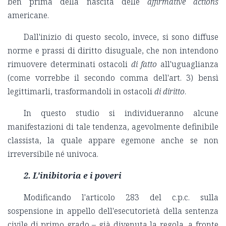
ben prima della nascita delle
affirmative actions
americane.
Dall'inizio di questo secolo, invece, si sono diffuse
norme e prassi di diritto disuguale, che non intendono
rimuovere determinati ostacoli
di fatto
all'uguaglianza
(come vorrebbe il secondo comma dell'art. 3) bensì
legittimarli, trasformandoli in ostacoli
di diritto
.
In questo studio si individueranno alcune
manifestazioni di tale tendenza, agevolmente definibile
classista, la quale appare egemone anche se non
irreversibile né univoca.
2.
L'inibitoria e i poveri
Modificando l'articolo 283 del c.p.c. sulla
sospensione in appello dell'esecutorietà della sentenza
civile di primo grado – già divenuta la regola, a fronte