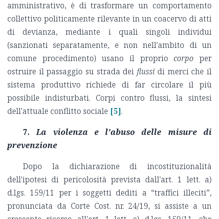
amministrativo, è di trasformare un comportamento
collettivo politicamente rilevante in un coacervo di atti
di devianza, mediante i quali singoli individui
(sanzionati separatamente, e non nell'ambito di un
comune procedimento) usano il proprio
corpo
per
ostruire il passaggio su strada dei
flussi
di merci che il
sistema produttivo richiede di far circolare il più
possibile indisturbati. Corpi contro flussi, la sintesi
dell'attuale conflitto sociale
[5]
.
7.
La violenza e l'abuso delle misure di
prevenzione
Dopo la dichiarazione di incostituzionalità
dell'ipotesi di pericolosità prevista dall'art. 1 lett. a)
d.lgs. 159/11 per i soggetti dediti a “traffici illeciti”,
pronunciata da Corte Cost. nr. 24/19, si assiste a un
crescente ricorso all'art. 1 lett. c) d.lgs. 159/11, che