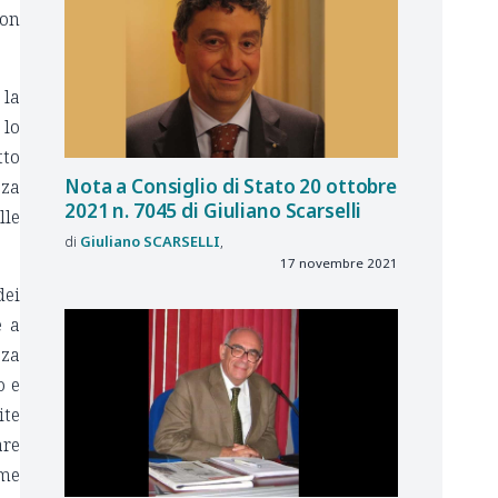
non
 la
 lo
tto
Nota a Consiglio di Stato 20 ottobre
zza
2021 n. 7045 di Giuliano Scarselli
lle
Giuliano
SCARSELLI
17 novembre 2021
dei
e a
zza
o e
ite
are
eme