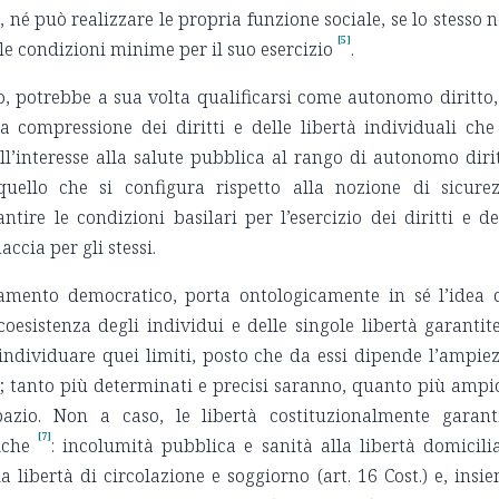
, né può realizzare le propria funzione sociale, se lo stesso 
[5]
 le condizioni minime per il suo esercizio
.
so, potrebbe a sua volta qualificarsi come autonomo diritto,
la compressione dei diritti e delle libertà individuali che
l’interesse alla salute pubblica al rango di autonomo diri
uello che si configura rispetto alla nozione di sicure
ntire le condizioni basilari per l’esercizio dei diritti e de
ccia per gli stessi.
namento democratico, porta ontologicamente in sé l’idea 
 coesistenza degli individui e delle singole libertà garantit
individuare quei limiti, posto che da essi dipende l’ampie
; tanto più determinati e precisi saranno, quanto più ampi
azio. Non a caso, le libertà costituzionalmente garant
[7]
iche
: incolumità pubblica e sanità alla libertà domicili
lla libertà di circolazione e soggiorno (art. 16 Cost.) e, insi