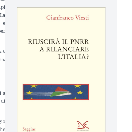
ipi
 La
a e
per
nti
sul
i a
 di
gio
che