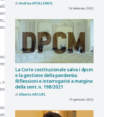
Andrea
APOLLONIO
ali
16 febbraio 2022
hio
to,
ati
uni
ere
La Corte costituzionale salva i dpcm
e la gestione della pandemia.
Riflessioni e interrogativi a margine
, e
della sent. n. 198/2021
ute
Alberto
ARCURI
19 gennaio 2022
 un
cun