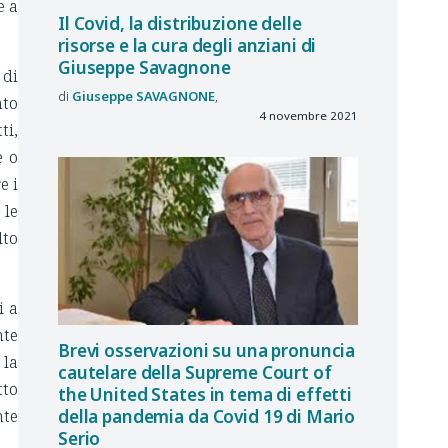
e a
Il Covid, la distribuzione delle
risorse e la cura degli anziani di
Giuseppe Savagnone
 di
Giuseppe
SAVAGNONE
nto
4 novembre 2021
ti,
e o
e i
 le
lto
i a
nte
Brevi osservazioni su una pronuncia
 la
cautelare della Supreme Court of
tto
the United States in tema di effetti
della pandemia da Covid 19 di Mario
nte
Serio