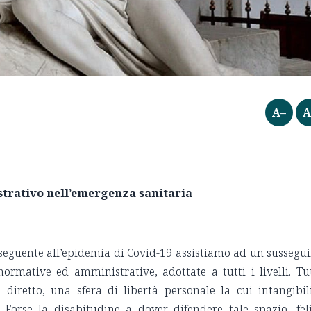
A–
A
strativo nell’emergenza sanitaria
eguente all’epidemia di Covid-19 assistiamo ad un sussegui
ormative ed amministrative, adottate a tutti i livelli. Tu
iretto, una sfera di libertà personale la cui intangibil
 Forse la disabitudine a dover difendere tale spazio, fel