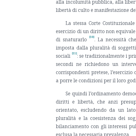
alla incolumità pubblica, alla liber
libertà di culto e manifestazione del
La stessa Corte Costituzionale
esercizio di un diritto non equivale
[10]
di snaturarlo
. La necessità che
imposta dalla pluralità di soggetti 
[11]
sociali
: se tradizionalmente i p
secondi ne richiedono un interve
corrispondenti pretese, l’esercizio 
a porre le condizioni per il loro go
Se quindi l’ordinamento democr
diritti e libertà, che anzi presu
orientato, escludendo da un lato
pluralità e la coesistenza dei so
bilanciamento con gli interessi pub
esclusa la necessaria prevalenza.