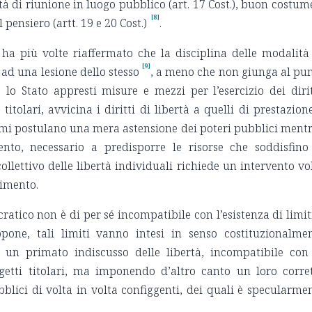
tà di riunione in luogo pubblico (art. 17 Cost.), buon costum
[8]
 pensiero (artt. 19 e 20 Cost.)
.
 ha più volte riaffermato che la disciplina delle modalità
[9]
 ad una lesione dello stesso
, a meno che non giunga al pu
 lo Stato appresti misure e mezzi per l’esercizio dei dirit
titolari, avvicina i diritti di libertà a quelli di prestazion
rimi postulano una mera astensione dei poteri pubblici mentr
nto, necessario a predisporre le risorse che soddisfino
collettivo delle libertà individuali richiede un intervento vo
dimento.
atico non è di per sé incompatibile con l’esistenza di limit
ppone, tali limiti vanno intesi in senso costituzionalme
 un primato indiscusso delle libertà, incompatibile con
ggetti titolari, ma imponendo d’altro canto un loro corre
blici di volta in volta configgenti, dei quali è specularme