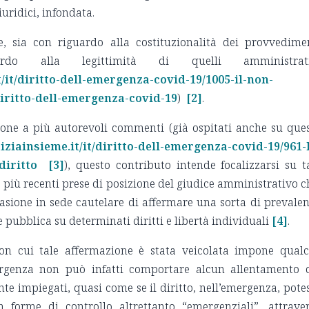
iuridici, infondata.
e, sia con riguardo alla costituzionalità dei provvedime
rdo alla legittimità di quelli amministrati
/it/diritto-dell-emergenza-covid-19/1005-il-non-
iritto-dell-emergenza-covid-19
)
[2]
.
one a più autorevoli commenti (già ospitati anche su que
iziainsieme.it/it/diritto-dell-emergenza-covid-19/961-
diritto
[3]
), questo contributo intende focalizzarsi su t
e più recenti prese di posizione del giudice amministrativo c
asione in sede cautelare di affermare una sorta di prevale
te pubblica su determinati diritti e libertà individuali
[4]
.
con cui tale affermazione è stata veicolata impone qual
emergenza non può infatti comportare alcun allentamento 
e impiegati, quasi come se il diritto, nell’emergenza, pote
n forme di controllo altrettanto “emergenziali”, attrave