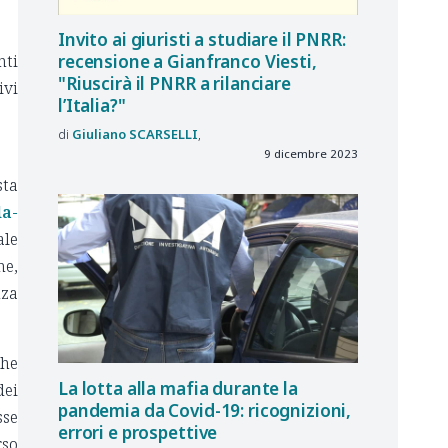
Invito ai giuristi a studiare il PNRR:
nti
recensione a Gianfranco Viesti,
"Riuscirà il PNRR a rilanciare
vi
l’Italia?"
Giuliano
SCARSELLI
9 dicembre 2023
sta
la-
ale
he,
nza
che
La lotta alla mafia durante la
dei
pandemia da Covid-19: ricognizioni,
sse
errori e prospettive
rso