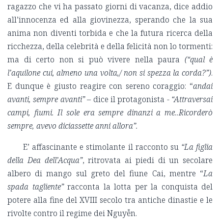
ragazzo che vi ha passato giorni di vacanza, dice addio
all’innocenza ed alla giovinezza, sperando che la sua
anima non diventi torbida e che la futura ricerca della
ricchezza, della celebrità e della felicità non lo tormenti:
ma di certo non si può vivere nella paura
(“qual è
l’aquilone cui, almeno una volta,/ non si spezza la corda?”)
.
E dunque è giusto reagire con sereno coraggio: “
andai
avanti, sempre avanti”
– dice il protagonista -
“Attraversai
campi, fiumi. Il sole era sempre dinanzi a me..Ricorderò
sempre, avevo diciassette anni allora”.
E’ affascinante e stimolante il racconto su
“La figlia
della Dea dell’Acqua”
, ritrovata ai piedi di un secolare
albero di mango sul greto del fiune Cai, mentre “
La
spada tagliente”
racconta la lotta per la conquista del
potere alla fine del XVIII secolo tra antiche dinastie e le
rivolte contro il regime dei Nguyễn.