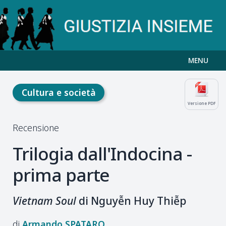
MENU
Cultura e società
Versione PDF
Recensione
Trilogia dall'Indocina -
prima
parte
Vietnam Soul
di
Nguyễn
Huy
Thiễp
Armando
SPATARO