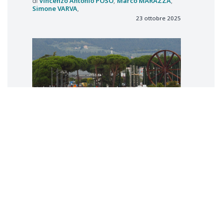
Vincenzo Antonio
POSO
Marco
MARAZZA
Simone
VARVA
23 ottobre 2025
Lo sciopero in difesa dell’ordine
costituzionale
Riccardo
IONTA
3 ottobre 2025