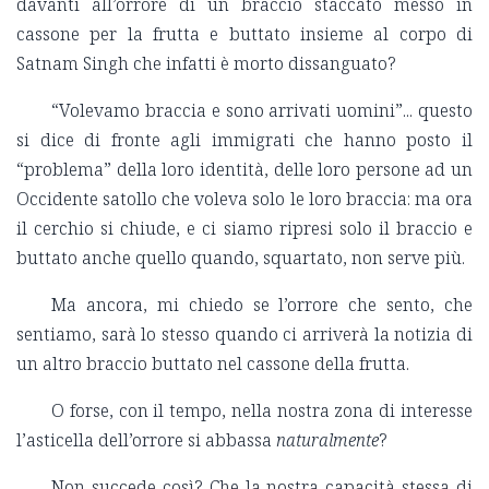
davanti all’orrore di un braccio staccato messo in
cassone per la frutta e buttato insieme al corpo di
Satnam Singh che infatti è morto dissanguato?
“Volevamo braccia e sono arrivati uomini”... questo
si dice di fronte agli immigrati che hanno posto il
“problema” della loro identità, delle loro persone ad un
Occidente satollo che voleva solo le loro braccia: ma ora
il cerchio si chiude, e ci siamo ripresi solo il braccio e
buttato anche quello quando, squartato, non serve più.
Ma ancora, mi chiedo se l’orrore che sento, che
sentiamo, sarà lo stesso quando ci arriverà la notizia di
un altro braccio buttato nel cassone della frutta.
O forse, con il tempo, nella nostra zona di interesse
l’asticella dell’orrore si abbassa
naturalmente
?
Non succede così? Che la nostra capacità stessa di