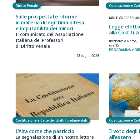
Diritto Penale
Costituzione e Cart
Sulle prospettate riforme
MILLE VOCI PER U
in materia di legittima difesa
Legge eletto
e imputabilità dei minori
alla Costituz
Il comunicato dell'Associazione
Italiana dei Professori
Iniziativa a Roma, 
di Diritto Penale
ore 15
PROGRAMMA
e
DI
28 luglio 2026
Costituzione e Carte dei diritti fondamentali
Costituzione e Cart
L’Alta corte che pasticcio!
Il voto degli 
all’estero
La segnalazione di un nostro lettore