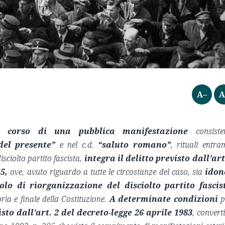
A–
A
l corso di una pubblica manifestazione
consiste
del presente”
e nel c.d.
“saluto romano”
, rituali entra
isciolto partito fascista,
integra il delitto previsto dall’art
5,
ove, avuto riguardo a tutte le circostanze del caso, sia
idon
olo di riorganizzazione del disciolto partito fascis
ria e finale della Costituzione.
A determinate condizioni
p
isto dall’art. 2 del decreto-legge 26 aprile 1983
, converti