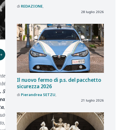
REDAZIONE
28 luglio 2026
+
nte
Il nuovo fermo di p.s. del pacchetto
mbi
sicurezza 2026
. 5
Pierandrea
SETZU
ea
21 luglio 2026
ta
,
uò
to,