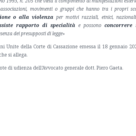
gno 1993, n. 205 che vieta il compimento di manifestazioni esteri
 associazioni, movimenti o gruppi che hanno tra i propri sc
ione o alla violenza
per motivi razziali, etnici, nazional
siste rapporto di specialità
e possono
concorrere
s
enza dei presupposti di legge
»
oni Unite della Corte di Cassazione emessa il 18 gennaio 20
he si allega.
note di udienza dell’Avvocato generale dott. Piero Gaeta.