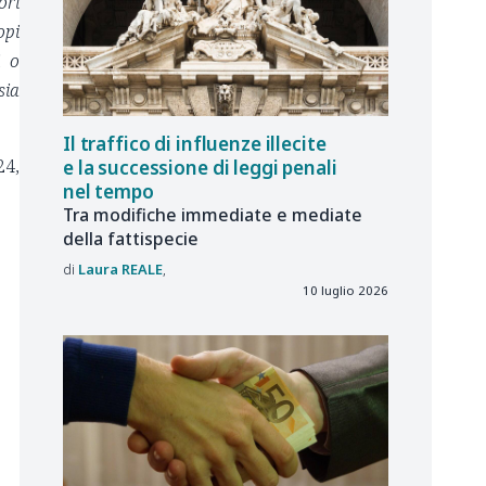
ori
opi
i o
ia
Il traffico di influenze illecite
24,
e la successione di leggi penali
nel tempo
Tra modifiche immediate e mediate
della fattispecie
Laura
REALE
10 luglio 2026