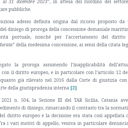
no al 31 dicembre 2023
”, in attesa del riordino del settor
gare pubbliche.
nziosa adesso definita origina dal ricorso proposto da
 del diniego di proroga della concessione demaniale maritt
rità portuale, nonché per l’accertamento del diritto
 durata
” della medesima concessione, ai sensi della citata le
egato la proroga assumendo l’inapplicabilità dell’attu
on il diritto europeo, e in particolare con l’articolo 12 de
i quanto già rilevato nel 2016 dalla Corte di giustizia con
rte della giurisprudenza interna
[2]
.
2021 n. 504, la Sezione III del TAR Sicilia, Catania av
vedimento di diniego, rimarcando il contrasto tra la normat
el diritto europeo e la decisione era stata così appellata 
ra i vari motivi di appello, veniva in particolare denunci