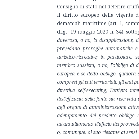
Consiglio di Stato nel deferire d’uf
il diritto europeo della vigente 
demaniali marittime (art. 1, commi
d.lgs. 19 maggio 2020 n. 34), sott
doverosa, o no, la disapplicazione, da
prevedano proroghe automatiche e ge
turistico-ricreative; in particolare
membro sussista, o no, l'obbligo di d
europea e se detto obbligo, qualora s
compresi gli enti territoriali, gli enti 
direttiva self-executing, l'attività i
dell'efficacia della fonte sia riservat
agli organi di amministrazione attiva
adempimento del predetto obbligo d
all'annullamento d'ufficio del provv
o, comunque, al suo riesame ai sensi e p