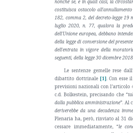
nonché se, e in quali casi, la circos
costituisca ostacolo all'annullamento 
182, comma 2, del decreto-legge 19 m
luglio 2020, n. 77, qualora la prede
dell'Unione europea, debbano intender
della legge di conversione del presen
dell'entrata in vigore della moratori
seguenti, della legge 30 dicembre 2018
Le sentenze gemelle rese dal
dibattito dottrinale
[1]
. Con esse i
previsioni nazionali con l’articolo 
c.d. Bolkestein, precisando che “
ta
dalla pubblica amministrazione
”. Al
deriverebbe da una decadenza immedi
Plenaria ha, però, rinviato al 31 di
cessare immediatamente, “
le con