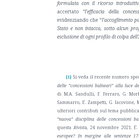
formulata con il ricorso introduttiv
accertato
“l’efficacia della conc
evidenziando che “
l’accoglimento p
Stato e non intacca, sotto alcun pro
esclusione di ogni profilo di colpa de
Si veda il recente numero spe
[1]
delle “concessioni balneari” alla luce 
di M.A. Sandulli, F. Ferraro, G. Mor
Sammarro, E. Zampetti, G. Iacovone, M.
ulteriori contributi sul tema pubblic
“nuova” disciplina delle concessioni ba
questa
Rivista,
24 novembre 2021; E.
europee? In margine alle sentenze 17