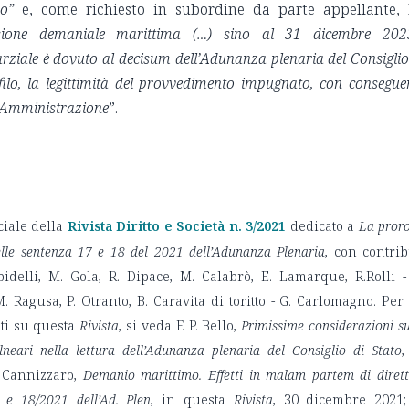
o”
e, come richiesto in subordine da parte appellante,
essione demaniale marittima (…) sino al 31 dicembre 202
arziale è dovuto al decisum dell’Adunanza plenaria del Consiglio
filo, la legittimità del provvedimento impugnato, con consegue
ll’Amministrazione
”.
ciale della
Rivista Diritto e Società n. 3/2021
dedicato a
La pror
delle sentenza 17 e 18 del 2021 dell’Adunanza Plenaria
, con contrib
bidelli, M. Gola, R. Dipace, M. Calabrò, E. Lamarque, R.Rolli -
 Ragusa, P. Otranto, B. Caravita di toritto - G. Carlomagno. Per 
ati su questa
Rivista
, si veda F. P. Bello,
Primissime considerazioni su
lneari nella lettura dell’Adunanza plenaria del Consiglio di Stato
,
 Cannizzaro,
Demanio marittimo. Effetti in malam partem di dirett
 e 18/2021 dell’Ad. Plen
, in questa
Rivista
, 30 dicembre 2021;