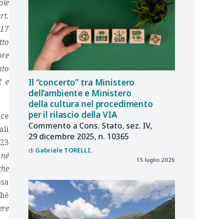
ole
rt.
 17
tto
ore
nto
2 e
Il “concerto” tra Ministero
dell’ambiente e Ministero
della cultura nel procedimento
per il rilascio della VIA
ace
Commento a Cons. Stato, sez. IV,
ali
29 dicembre 2025, n. 10365
123
Gabriele
TORELLI
 né
15 luglio 2026
che
ssa
ché
ere