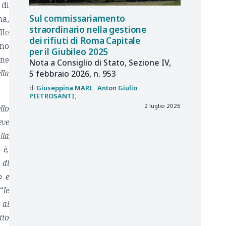
 di
Sul commissariamento
na,
straordinario nella gestione
lle
dei rifiuti di Roma Capitale
ono
per il Giubileo 2025
one
Nota a Consiglio di Stato, Sezione IV,
lla
5 febbraio 2026, n. 953
Giuseppina
MARI
Anton Giulio
PIETROSANTI
2 luglio 2026
llo
eve
lla
 è,
 di
o e
“
le
 al
tto