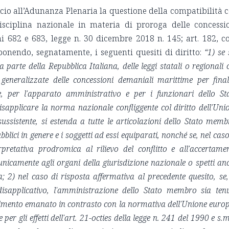
ficio all’Adunanza Plenaria la questione della compatibilità 
disciplina nazionale in materia di proroga delle concessi
 682 e 683, legge n. 30 dicembre 2018 n. 145; art. 182, co
oponendo, segnatamente, i seguenti quesiti di diritto:
“1) se 
 parte della Repubblica Italiana, delle leggi statali o regionali 
neralizzate delle concessioni demaniali marittime per final
, se, per l'apparato amministrativo e per i funzionari dello St
isapplicare la norma nazionale confliggente col diritto dell'Uni
ussistente, si estenda a tutte le articolazioni dello Stato memb
pubblici in genere e i soggetti ad essi equiparati, nonché se, nel caso
nterpretativa prodromica al rilievo del conflitto e all'accertame
a unicamente agli organi della giurisdizione nazionale o spetti an
; 2) nel caso di risposta affermativa al precedente quesito, se,
isapplicativo, l'amministrazione dello Stato membro sia ten
edimento emanato in contrasto con la normativa dell'Unione euro
er gli effetti dell'art. 21-octies della legge n. 241 del 1990 e s.m.