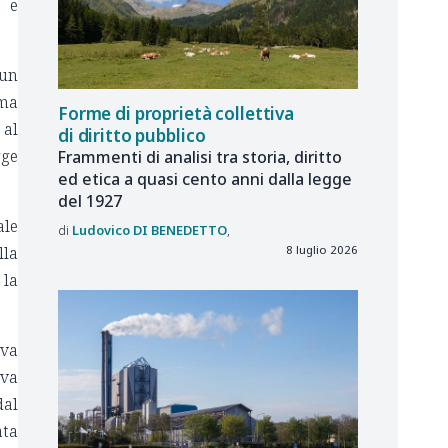
e e
 un
ima
Forme di proprietà collettiva
 al
di diritto pubblico
gge
Frammenti di analisi tra storia, diritto
ed etica a quasi cento anni dalla legge
del 1927
ale
Ludovico
DI BENEDETTO
8 luglio 2026
lla
 la
eva
iva
dal
ata