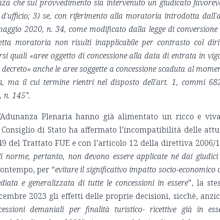
tanza che sul provvedimento sia intervenuto un giudicato favorev
d'ufficio; 3) se, con riferimento alla moratoria introdotta dall'a
aggio 2020, n. 34, come modificato dalla legge di conversione
tta moratoria non risulti inapplicabile per contrasto col diri
si quali «aree oggetto di concessione alla data di entrata in vig
te decreto» anche le aree soggette a concessione scaduta al mome
a, ma il cui termine rientri nel disposto dell'art. 1, commi 68
, n. 145”.
l’Adunanza Plenaria hanno già alimentato un ricco e viv
l Consiglio di Stato ha affermato l’incompatibilità delle attu
49 del Trattato FUE e con l’articolo 12 della direttiva 2006/
li norme, pertanto, non devono essere applicate né dai giudici
 contempo, per “
evitare il significativo impatto socio-economico 
ata e generalizzata di tutte le concessioni in essere
”, la ste
cembre 2023 gli effetti delle proprie decisioni, sicchè, anzi
cessioni demaniali per finalità turistico- ricettive già in ess