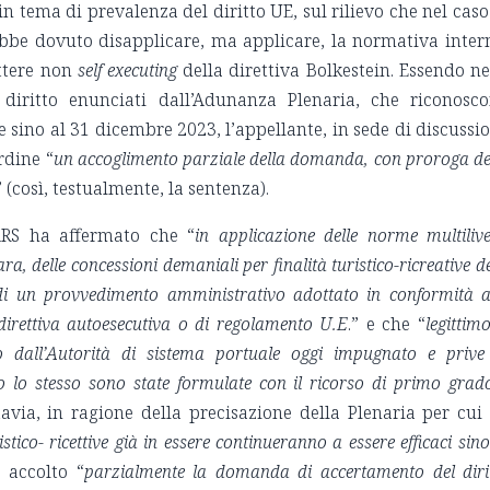
in tema di prevalenza del diritto UE, sul rilievo che nel caso
bbe dovuto disapplicare, ma applicare, la normativa inter
attere non
self executing
della direttiva Bolkestein. Essendo ne
diritto enunciati dall’Adunanza Plenaria, che riconosc
ere sino al 31 dicembre 2023, l’appellante, in sede di discussi
rdine “
un accoglimento parziale della domanda, con proroga de
” (così, testualmente, la sentenza).
GARS ha affermato che “
in applicazione delle norme multilive
a, delle concessioni demaniali per finalità turistico-ricreative d
i di un provvedimento amministrativo adottato in conformità a
direttiva autoesecutiva o di regolamento U.E
.” e che “
legittimo
o dall’Autorità di sistema portuale oggi impugnato e prive
 lo stesso sono state formulate con il ricorso di primo grad
tavia, in ragione della precisazione della Plenaria per cui 
stico- ricettive già in essere continueranno a essere efficaci sino
 accolto “
parzialmente la domanda di accertamento del diri