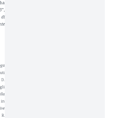
 ha
3
”,
 di
nte
oga
uti
 D.
gli
lla
 in
ive
 R.