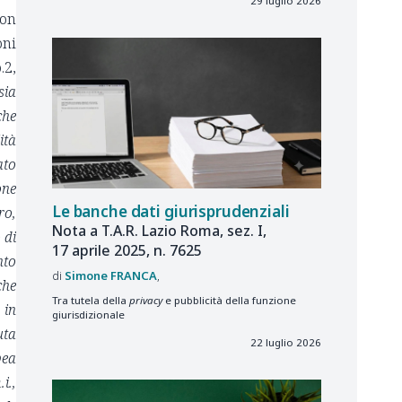
29 luglio 2026
con
oni
.2,
sia
che
ità
ato
one
Le banche dati giurisprudenziali
ro,
Nota a T.A.R. Lazio Roma, sez. I,
 di
17 aprile 2025, n. 7625
nto
Simone
FRANCA
che
Tra tutela della
privacy
e pubblicità della funzione
 in
giurisdizionale
uta
22 luglio 2026
pea
i.,