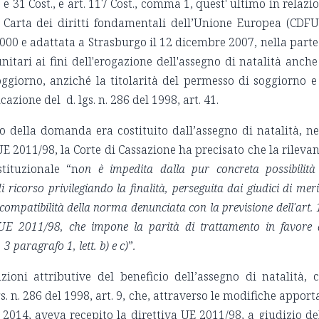
 e 31 Cost., e art. 117 Cost., comma 1, quest' ultimo in relazi
la Carta dei diritti fondamentali dell’Unione Europea (CDFU
00 e adattata a Strasburgo il 12 dicembre 2007, nella parte
nitari ai fini dell'erogazione dell'assegno di natalità anche
oggiorno, anziché la titolarità del permesso di soggiorno e
zione del d. lgs. n. 286 del 1998, art. 41.
to della domanda era costituito dall’assegno di natalità, ne
 UE 2011/98, la Corte di Cassazione ha precisato che la rileva
stituzionale “n
on è impedita dalla pur concreta possibilità
ricorso privilegiando la finalità, perseguita dai giudici di meri
 compatibilità della norma denunciata con la previsione dell'art. 
va UE 2011/98, che impone la parità di trattamento in favore 
. 3 paragrafo 1, lett. b) e c)
”
.
izioni attributive del beneficio dell’assegno di natalità, 
s. n. 286 del 1998, art. 9, che, attraverso le modifiche apport
el 2014, aveva recepito la direttiva UE 2011/98, a giudizio de