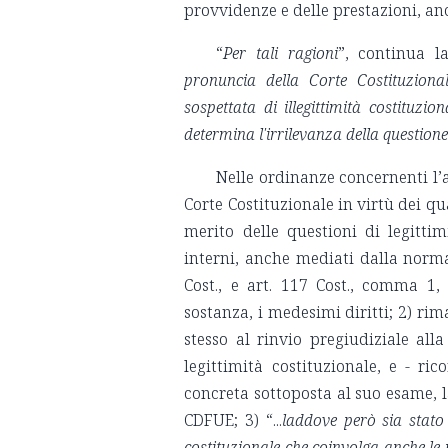
provvidenze e delle prestazioni, an
“
Per tali ragioni
”, continua la
pronuncia della Corte Costituzional
sospettata di illegittimità costituzio
determina l'irrilevanza della questione
Nelle ordinanze concernenti l’a
Corte Costituzionale in virtù dei qu
merito delle questioni di legitti
interni, anche mediati dalla normat
Cost., e art. 117 Cost., comma 1,
sostanza, i medesimi diritti; 2) ri
stesso al rinvio pregiudiziale all
legittimità costituzionale, e - ri
concreta sottoposta al suo esame, la
CDFUE; 3) “...
laddove però sia stato 
costituzionale che coinvolga anche le