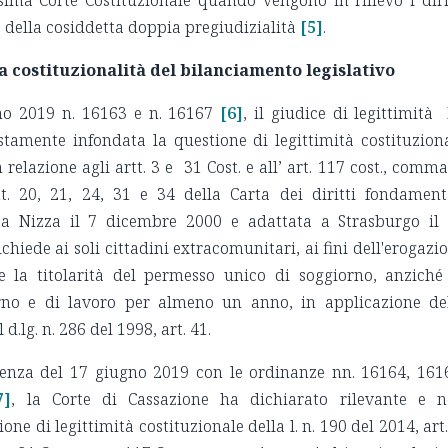
 della cosiddetta doppia pregiudizialità
[5]
.
la costituzionalità del bilanciamento legislativo
no 2019 n. 16163 e n. 16167
[6]
, il giudice di legittimità
stamente infondata la questione di legittimità costituzion
in relazione agli artt. 3 e 31 Cost. e all’ art. 117 cost., comma
tt. 20, 21, 24, 31 e 34 della Carta dei diritti fondament
 a Nizza il 7 dicembre 2000 e adattata a Strasburgo il
chiede ai soli cittadini extracomunitari, ai fini dell'erogazi
e la titolarità del permesso unico di soggiorno, anziché
orno e di lavoro per almeno un anno, in applicazione de
.lg. n. 286 del 1998, art. 41.
enza del 17 giugno 2019 con le ordinanze nn. 16164, 161
7]
, la Corte di Cassazione ha dichiarato rilevante e 
e di legittimità costituzionale della l. n. 190 del 2014, art.