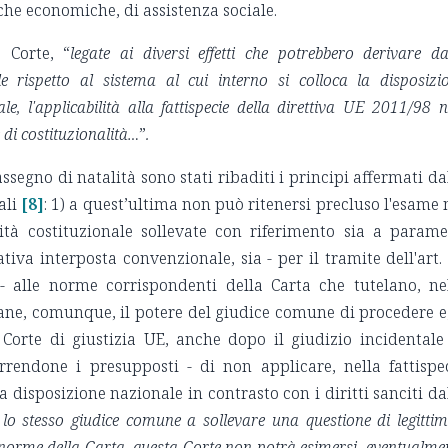
che economiche, di assistenza sociale.
 Corte, “
legate ai diversi effetti che potrebbero derivare da
e rispetto al sistema al cui interno si colloca la disposizi
nale, l'applicabilità alla fattispecie della direttiva UE 2011/98 
 di costituzionalità…
”
.
ssegno di natalità sono stati ribaditi i principi affermati da
ali
[8]
: 1) a quest’ultima non può ritenersi precluso l'esame 
mità costituzionale sollevate con riferimento sia a parame
iva interposta convenzionale, sia - per il tramite dell'art.
 - alle norme corrispondenti della Carta che tutelano, ne
mane, comunque, il potere del giudice comune di procedere e
a Corte di giustizia UE, anche dopo il giudizio incidentale
correndone i presupposti - di non applicare, nella fattispe
 disposizione nazionale in contrasto con i diritti sanciti da
lo stesso giudice comune a sollevare una questione di legittim
 norme della Carta, questa Corte non potrà esimersi, eventualme