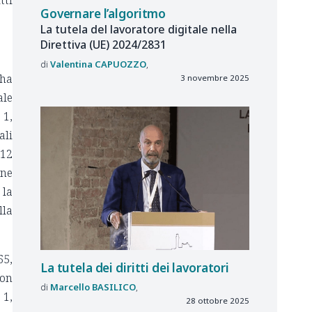
Governare l’algoritmo
La tutela del lavoratore digitale nella
Direttiva (UE) 2024/2831
Valentina
CAPUOZZO
 ha
3 novembre 2025
ale
 1,
ali
 12
one
 la
lla
65,
La tutela dei diritti dei lavoratori
non
Marcello
BASILICO
 1,
28 ottobre 2025