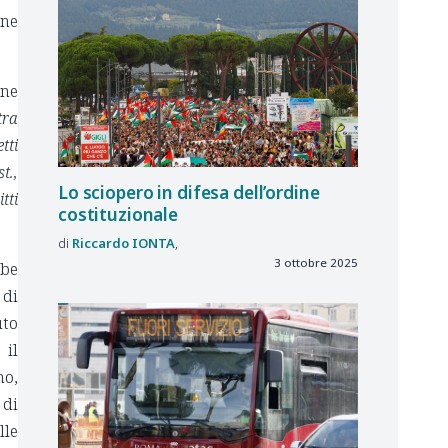
one
one
tra
tti
t.,
Lo sciopero in difesa dell’ordine
tti
costituzionale
Riccardo
IONTA
3 ottobre 2025
bbe
 di
uto
 il
no,
 di
lle