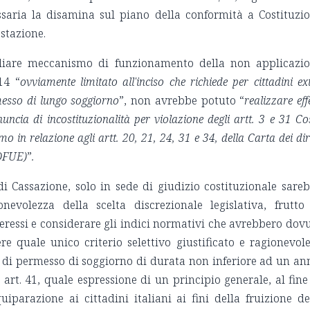
saria la disamina sul piano della conformità a Costituzi
estazione.
culiare meccanismo di funzionamento della non applicazi
014 “
ovviamente limitato all'inciso che richiede per cittadini ex
messo di lungo soggiorno
”, non avrebbe potuto “
realizzare effe
uncia di incostituzionalità per violazione degli artt. 3 e 31 Cos
o in relazione agli artt. 20, 21, 24, 31 e 34, della Carta dei diri
CDFUE)
”
.
di Cassazione, solo in sede di giudizio costituzionale sare
onevolezza della scelta discrezionale legislativa, frutto
eressi e considerare gli indici normativi che avrebbero dov
re quale unico criterio selettivo giustificato e ragionevole
o di permesso di soggiorno di durata non inferiore ad un an
 art. 41, quale espressione di un principio generale, al fine
uiparazione ai cittadini italiani ai fini della fruizione de