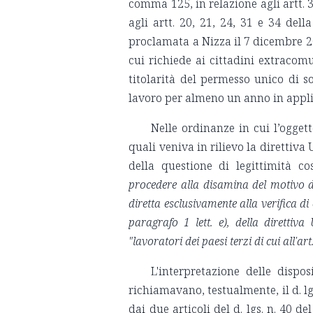
comma 125, in relazione agli artt. 3
agli artt. 20, 21, 24, 31 e 34 del
proclamata a Nizza il 7 dicembre 20
cui richiede ai cittadini extracomu
titolarità del permesso unico di s
lavoro per almeno un anno in applica
Nelle ordinanze in cui l’ogget
quali veniva in rilievo la direttiva
della questione di legittimità co
procedere alla disamina del motivo di 
diretta esclusivamente alla verifica di
paragrafo 1 lett. e), della diretti
"lavoratori dei paesi terzi di cui all'art
L'interpretazione delle dispos
richiamavano, testualmente, il d. lg
dai due articoli del d. lgs. n. 40 d