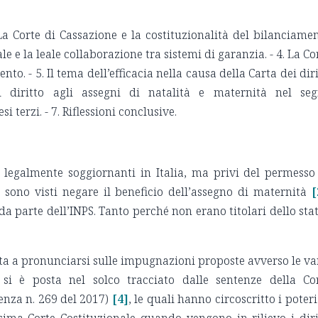
La Corte di Cassazione e la costituzionalità del bilanciame
ale e la leale collaborazione tra sistemi di garanzia. - 4. La Co
ento. - 5. Il tema dell’efficacia nella causa della Carta dei diri
Il diritto agli assegni di natalità e maternità nel se
si terzi. - 7. Riflessioni conclusive.
i, legalmente soggiornanti in Italia, ma privi del permesso
i sono visti negare il beneficio dell’assegno di maternità
[
da parte dell’INPS. Tanto perché non erano titolari dello sta
ta a pronunciarsi sulle impugnazioni proposte avverso le va
, si è posta nel solco tracciato dalle sentenze della Co
enza n. 269 del 2017)
[4]
, le quali hanno circoscritto i poteri
ma Corte Costituzionale quando vengono in rilievo i diri