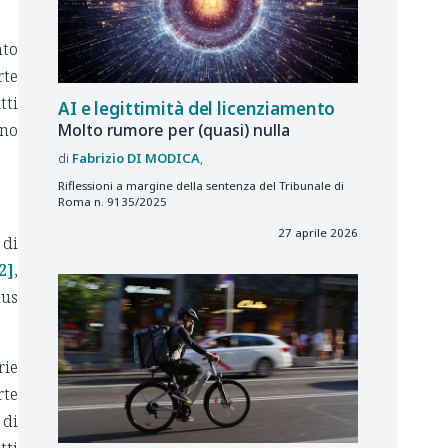
nto
rte
tti
AI e legittimità del licenziamento
gno
Molto rumore per (quasi) nulla
Fabrizio
DI MODICA
Riflessioni a margine della sentenza del Tribunale di
Roma n. 9135/2025
27 aprile 2026
 di
2]
,
tus
rie
rte
 di
tti