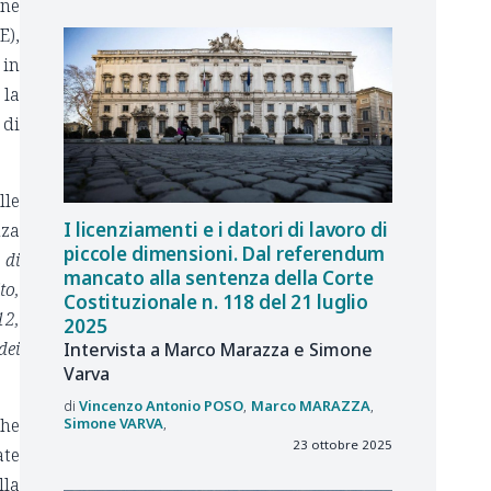
one
E),
 in
 la
 di
lle
I licenziamenti e i datori di lavoro di
nza
piccole dimensioni. Dal referendum
 di
mancato alla sentenza della Corte
to,
Costituzionale n. 118 del 21 luglio
12,
2025
dei
Intervista a Marco Marazza e Simone
Varva
Vincenzo Antonio
POSO
Marco
MARAZZA
che
Simone
VARVA
23 ottobre 2025
ate
lla