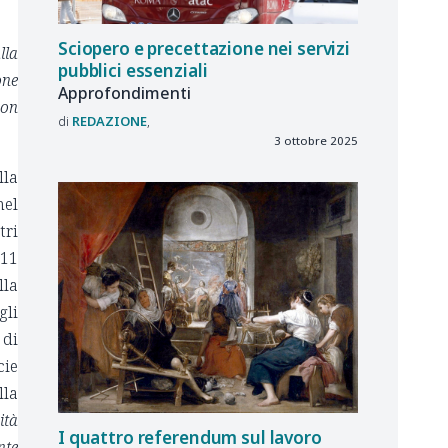
Sciopero e precettazione nei servizi
lla
pubblici essenziali
one
Approfondimenti
non
REDAZIONE
3 ottobre 2025
lla
nel
tri
 11
lla
gli
 di
cie
lla
ità
I quattro referendum sul lavoro
nte