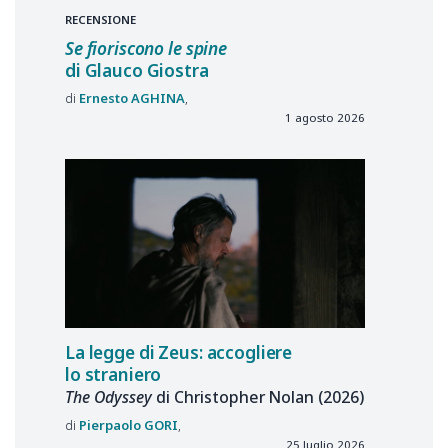
RECENSIONE
Se fioriscono le spine
di Glauco Giostra
Ernesto
AGHINA
1 agosto 2026
La legge di Zeus: accogliere
lo straniero
The Odyssey
di Christopher Nolan (2026)
Pierpaolo
GORI
25 luglio 2026