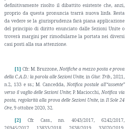
definitivamente risolto il dibattito esistente che, anzi,
proprio da questa pronuncia trarrà nuova linfa. Resta
da vedere se la giurisprudenza farà piana applicazione
del principio di diritto enunciato dalle Sezioni Unite o
troverà margini per rimodularne la portata nei diversi
casi posti alla sua attenzione.
[1]
Cfr.: M. Bruzzone,
Notifiche a mezzo posta e prova
della C.A.D.: la parola alle Sezioni Unite,
in
Giur. Trib
., 2021,
n.2, 133 e ss.; M. Cancedda,
Notifica postale all'“assente”
verso il vaglio delle Sezioni Unite
; P. Maciocchi,
Notifica via
posta, regolarità alla prova delle Sezioni Unite
, in
Il Sole 24
Ore
, 9 ottobre 2020, 32.
[2]
Cfr. Cass., nn. 4043/2017, 6242/2017,
26945/2017, 13833/2018, 2638/2019, 33070/2019,