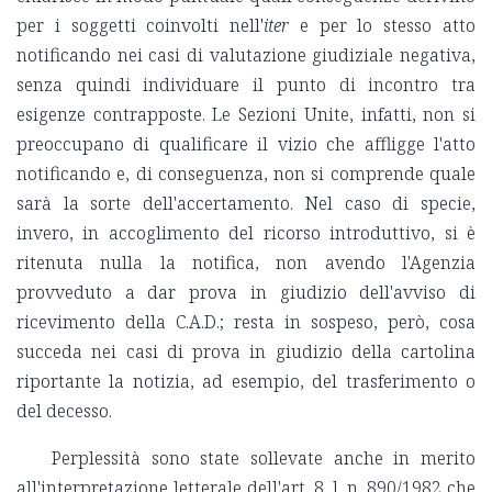
per i soggetti coinvolti nell'
iter
e per lo stesso atto
notificando nei casi di valutazione giudiziale negativa,
senza quindi individuare il punto di incontro tra
esigenze contrapposte. Le Sezioni Unite, infatti, non si
preoccupano di qualificare il vizio che affligge l'atto
notificando e, di conseguenza, non si comprende quale
sarà la sorte dell'accertamento. Nel caso di specie,
invero, in accoglimento del ricorso introduttivo, si è
ritenuta nulla la notifica, non avendo l'Agenzia
provveduto a dar prova in giudizio dell'avviso di
ricevimento della C.A.D.; resta in sospeso, però, cosa
succeda nei casi di prova in giudizio della cartolina
riportante la notizia, ad esempio, del trasferimento o
del decesso.
Perplessità sono state sollevate anche in merito
all'interpretazione letterale dell'art. 8, l. n. 890/1982 che