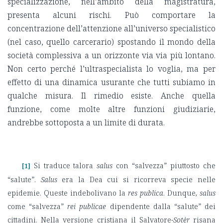
specializzazione, nell’ambito della magistratura,
presenta alcuni rischi. Può comportare la
concentrazione dell’attenzione all’universo specialistico
(nel caso, quello carcerario) spostando il mondo della
società complessiva a un orizzonte via via più lontano.
Non certo perché l’ultraspecialista lo voglia, ma per
effetto di una dinamica usurante che tutti subiamo in
qualche misura. Il rimedio esiste. Anche quella
funzione, come molte altre funzioni giudiziarie,
andrebbe sottoposta a un limite di durata.
Si traduce talora
salus
con “salvezza” piuttosto che
[1]
“salute”.
Salus
era la Dea cui si ricorreva specie nelle
epidemie. Queste indebolivano la
res publica
. Dunque,
salus
come “salvezza”
rei publicae
dipendente dalla “salute” dei
cittadini. Nella versione cristiana il Salvatore-
Sotèr
risana