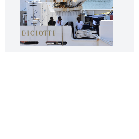
Le
Sezioni unite, i
migranti e
il
diritto al
risarcimento del
Nota a
Cass., sez.
un., 6
marzo
2025
n.
5992
Giuliano
SCARSELLI
13 marzo 2025