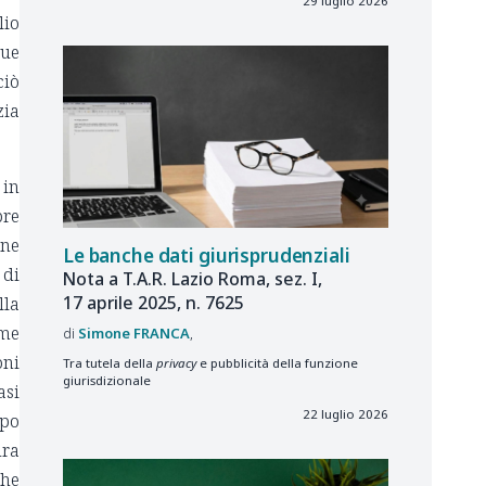
29 luglio 2026
lio
due
ciò
zia
 in
bre
one
Le banche dati giurisprudenziali
 di
Nota a T.A.R. Lazio Roma, sez. I,
17 aprile 2025, n. 7625
lla
ome
Simone
FRANCA
oni
Tra tutela della
privacy
e pubblicità della funzione
giurisdizionale
asi
22 luglio 2026
mpo
ura
che