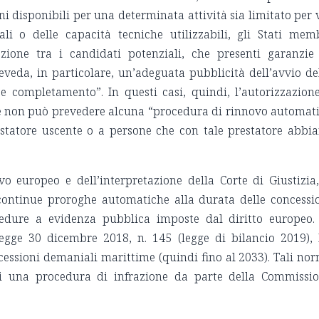
i disponibili per una determinata attività sia limitato per 
rali o delle capacità tecniche utilizzabili, gli Stati mem
ione tra i candidati potenziali, che presenti garanzie
eveda, in particolare, un’adeguata pubblicità dell’avvio de
 completamento”. In questi casi, quindi, l’autorizzazion
a e non può prevedere alcuna “procedura di rinnovo automat
estatore uscente o a persone che con tale prestatore abbi
o europeo e dell’interpretazione della Corte di Giustizia,
 continue proroghe automatiche alla durata delle concessi
ocedure a evidenza pubblica imposte dal diritto europeo.
a legge 30 dicembre 2018, n. 145 (legge di bilancio 2019),
cessioni demaniali marittime (quindi fino al 2033). Tali no
di una procedura di infrazione da parte della Commissi