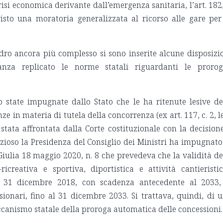
risi economica derivante dall’emergenza sanitaria, l’art. 182,
visto una moratoria generalizzata al ricorso alle gare per
dro ancora più complesso si sono inserite alcune disposizi
anza replicato le norme statali riguardanti le proro
no state impugnate dallo Stato che le ha ritenute lesive de
in materia di tutela della concorrenza (ex art. 117, c. 2, le
è stata affrontata dalla Corte costituzionale con la decision
zioso la Presidenza del Consiglio dei Ministri ha impugnato
Giulia 18 maggio 2020, n. 8 che prevedeva che la validità de
-ricreativa e sportiva, diportistica e attività cantieristi
l 31 dicembre 2018, con scadenza antecedente al 2033,
ionari, fino al 31 dicembre 2033. Si trattava, quindi, di 
ccanismo statale della proroga automatica delle concessioni.