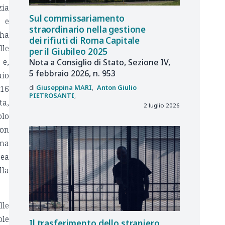
zia
Sul commissariamento
a e
straordinario nella gestione
 ha
dei rifiuti di Roma Capitale
lle
per il Giubileo 2025
 e,
Nota a Consiglio di Stato, Sezione IV,
5 febbraio 2026, n. 953
aio
Giuseppina
MARI
Anton Giulio
 16
PIETROSANTI
ta,
2 luglio 2026
olo
non
 ma
pea
lla
lle
ole
Il trasferimento dello straniero