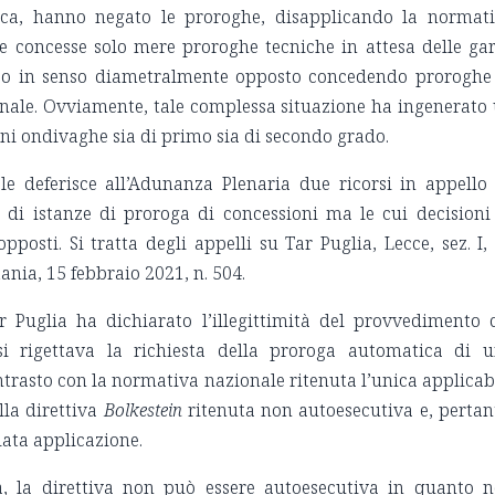
ica, hanno negato le proroghe, disapplicando la normat
te concesse solo mere proroghe tecniche in attesa delle gar
so in senso diametralmente opposto concedendo proroghe
onale. Ovviamente, tale complessa situazione ha ingenerato
ni ondivaghe sia di primo sia di secondo grado.
ale deferisce all’Adunanza Plenaria due ricorsi in appello
o di istanze di proroga di concessioni ma le cui decisioni
osti. Si tratta degli appelli su Tar Puglia, Lecce, sez. I,
tania, 15 febbraio 2021, n. 504.
r Puglia ha dichiarato l’illegittimità del provvedimento 
 rigettava la richiesta della proroga automatica di 
trasto con la normativa nazionale ritenuta l’unica applicab
lla direttiva
Bolkestein
ritenuta non autoesecutiva e, pertan
iata applicazione.
ia, la direttiva non può essere autoesecutiva in quanto 