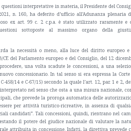
 questioni interpretative in materia, il Presidente del Consig
021, n. 160, ha deferito d’ufficio all’Adunanza plenaria 
ioso ex art. 99 c. 2 c.p.a. è stato utilizzato raramente e 
uestioni sottoposte al massimo organo della giusti
rda la necessità o meno, alla luce del diritto europeo e
23/CE del Parlamento europeo e del Consiglio, del 12 dicem
i procedere, una volta scadute le concessioni, a una selezi
nuovo concessionario. In tal senso si era espressa la Corte
 C-458/14 e C-67/15) secondo la quale l’art. 12, par. 1 e 2, de
 interpretato nel senso che osta a una misura nazionale, c
cipali, che prevede la proroga automatica delle autorizzazi
sere per attività turistico-ricreative, in assenza di qualsi
iali candidati”. Tali concessioni, quindi, rientrano nel ca
restando il potere del giudice nazionale di valutare la nat
ale attribuita in concessione. Infatti, la direttiva prevede 