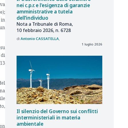
iva
nei c.p.r. e l’esigenza di garanzie
amministrative a tutela
e);
dell’individuo
 in
Nota a Tribunale di Roma,
 un
10 febbraio 2026, n. 6728
Antonio
CASSATELLA
1 luglio 2026
 su
 di
 13
del
una
ile
to,
Il silenzio del Governo sui conflitti
interministeriali in materia
ambientale
non