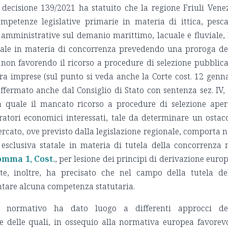
 decisione 139/2021 ha statuito che la regione Friuli Vene
ompetenze legislative primarie in materia di ittica, pesc
amministrative sul demanio marittimo, lacuale e fluviale,
atale in materia di concorrenza prevedendo una proroga de
 non favorendo il ricorso a procedure di selezione pubblica
ra imprese (sul punto si veda anche la Corte cost. 12 genn
 affermato anche dal Consiglio di Stato con sentenza sez. IV,
a quale il mancato ricorso a procedure di selezione aper
ratori economici interessati, tale da determinare un ostac
mercato, ove previsto dalla legislazione regionale, comporta 
 esclusiva statale in materia di tutela della concorrenza
comma 1, Cost.
, per lesione dei principi di derivazione euro
e, inoltre, ha precisato che nel campo della tutela de
ntare alcuna competenza statutaria.
o normativo ha dato luogo a differenti approcci de
 delle quali, in ossequio alla normativa europea favorev