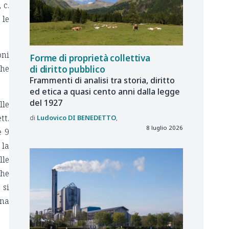
 c.
 le
oni
Forme di proprietà collettiva
ghe
di diritto pubblico
Frammenti di analisi tra storia, diritto
ed etica a quasi cento anni dalla legge
del 1927
lle
tt.
Ludovico
DI BENEDETTO
8 luglio 2026
e 9
 la
lle
che
 si
una