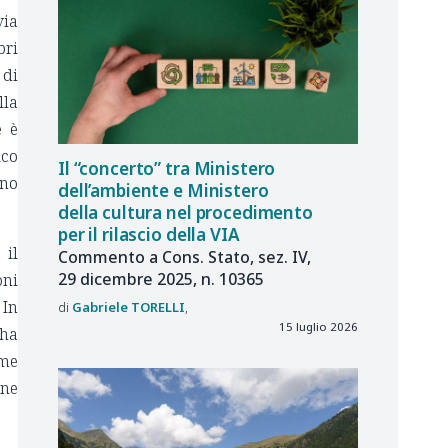
via
bri
 di
lla
e è
ico
Il “concerto” tra Ministero
ano
dell’ambiente e Ministero
della cultura nel procedimento
per il rilascio della VIA
 il
Commento a Cons. Stato, sez. IV,
29 dicembre 2025, n. 10365
oni
 In
Gabriele
TORELLI
15 luglio 2026
 ha
rme
one