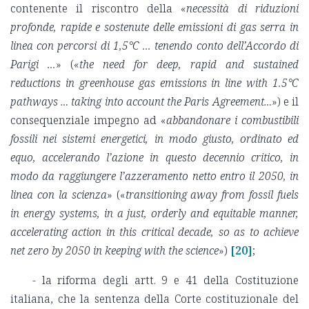
contenente il riscontro della «
necessità di riduzioni
profonde, rapide e sostenute delle emissioni di gas serra in
linea con percorsi di 1,5°C ... tenendo conto dell’Accordo di
Parigi ...
» («
the need for deep, rapid and sustained
reductions in greenhouse gas emissions in line with 1.5°C
pathways … taking into account the Paris Agreement…
») e il
consequenziale impegno ad «
abbandonare i combustibili
fossili nei sistemi energetici, in modo giusto, ordinato ed
equo, accelerando l’azione in questo decennio critico, in
modo da raggiungere l’azzeramento netto entro il 2050, in
linea con la scienza
» («
transitioning away from fossil fuels
in energy systems, in a just, orderly and equitable manner,
accelerating action in this critical decade, so as to achieve
net zero by 2050 in keeping with the science
»)
[20]
;
- la riforma degli artt. 9 e 41 della Costituzione
italiana, che la sentenza della Corte costituzionale del