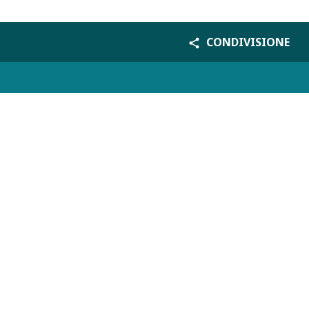
CONDIVISIONE
Palazzo di Giustizia, Piazza Cavour, 00193 ROMA
Email:
redazione@giustiziainsieme.it
Webmaster: Paolo Sparaci
ISSN: 2974-9999
Registrazione: 5 maggio 2023 n. 68
presso il Tribunale di Roma