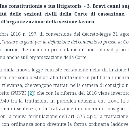
Ius constitutionis e ius litigatoris
. -
3.
Brevi cenni su
vità delle sezioni civili della Corte di cassazione.-
sull’organizzazione della sezione lavoro
.
tobre 2016 n. 197, di conversione del decreto-legge 31 ago
, “
misure urgenti per la definizione del contenzioso presso la Co
ne norme che incidono profondamente non solo sul proce
à ma anche sull’organizzazione della Corte.
a dalla nuova legge consiste certamente nella distinzione 
ica, che sono destinati alla trattazione in pubblica udienza
a rilevanza, che vengono trattati nella camera di consiglio 
osito (PUNZI
[2]
) che con la riforma del 2016 viene invertito
1940 tra la trattazione in pubblica udienza, che trova la 
orma di sentenza, e la trattazione in camera di consiglio 
n la nuova formulazione dell´art. 375 c.p.c. la trattazione
e con ordinanza sono divenute la forma ordinaria laddove