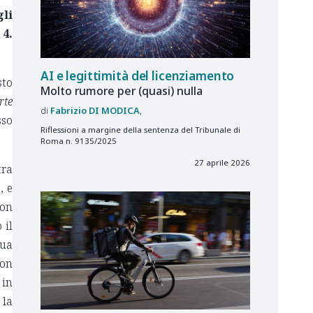
gli
 4.
AI e legittimità del licenziamento
sto
Molto rumore per (quasi) nulla
rte
Fabrizio
DI MODICA
sso
Riflessioni a margine della sentenza del Tribunale di
Roma n. 9135/2025
27 aprile 2026
tra
, e
non
 il
sua
con
 in
 la