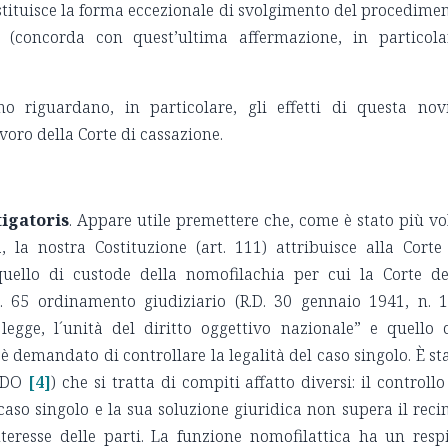
stituisce la forma eccezionale di svolgimento del procedime
 (concorda con quest’ultima affermazione, in particola
o riguardano, in particolare, gli effetti di questa nov
voro della Corte di cassazione.
tigatoris
. Appare utile premettere che, come è stato più vo
, la nostra Costituzione (art. 111) attribuisce alla Corte
uello di custode della nomofilachia per cui la Corte d
rt. 65 ordinamento giudiziario (R.D. 30 gennaio 1941, n. 1
 legge, l´unità del diritto oggettivo nazionale” e quello 
 è demandato di controllare la legalità del caso singolo. È st
RDO
[4]
) che si tratta di compiti affatto diversi: il controllo
 caso singolo e la sua soluzione giuridica non supera il reci
interesse delle parti. La funzione nomofilattica ha un resp