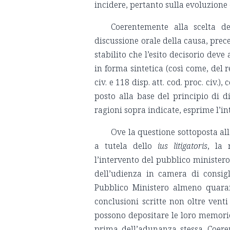
incidere, pertanto sulla evoluzione
Coerentemente alla scelta d
discussione orale della causa, prece
stabilito che l’esito decisorio dev
in forma sintetica (così come, del r
civ. e 118 disp. att. cod. proc. civ.
posto alla base del principio di di
ragioni sopra indicate, esprime l’in
Ove la questione sottoposta al
a tutela dello
ius litigatoris
, la 
l’intervento del pubblico ministero
dell’udienza in camera di consig
Pubblico Ministero almeno quarant
conclusioni scritte non oltre vent
possono depositare le loro memorie 
prima dell’adunanza stessa. Coere