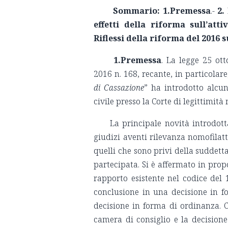
Sommario:
1.Premessa
.-
2.
effetti della riforma sull’atti
Riflessi della riforma del 2016 
1.Premessa
. La legge 25 ot
2016 n. 168, recante, in particolare
di Cassazione
” ha introdotto alcu
civile presso la Corte di legittimit
La principale novità introdott
giudizi aventi rilevanza nomofilatt
quelli che sono privi della suddett
partecipata. Si è affermato in prop
rapporto esistente nel codice del 
conclusione in una decisione in f
decisione in forma di ordinanza. Co
camera di consiglio e la decision