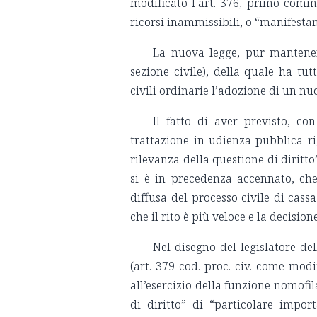
modificato l´art. 376, primo comma
ricorsi inammissibili, o “manifest
La nuova legge, pur mantenendo
sezione civile), della quale ha tut
civili ordinarie l’adozione di un n
Il fatto di aver previsto, co
trattazione in udienza pubblica ri
rilevanza della questione di diritt
si è in precedenza accennato, ch
diffusa del processo civile di cassa
che il rito è più veloce e la decisi
Nel disegno del legislatore del
(art. 379 cod. proc. civ. come modi
all’esercizio della funzione nomofil
di diritto” di “particolare impor