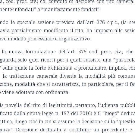
, cod. proc. civ.) col compito di decidere con rito cameral
amente infondati” o “manifestamente fondati”.
 la speciale sezione prevista dall´art. 376 c.p.c., (la se
tavia parzialmente modificato il rito, ha imposto alle sezi
uovo modello processuale e organizzativo.
n la nuova formulazione dell´art. 375 cod. proc. civ., che
guarda solo quei ricorsi per i quali sussiste una “particol
o” sulla quale la Corte è chiamata a pronunciare, implica, c
e la trattazione camerale diventa la modalità più comun
zione, modalità che si caratterizza, in particolare, per il fa
one viene adottata con ordinanza.
la novella del rito di legittimità, pertanto, l'udienza pubbl
ficato dalla citata legge n. 197 del 2016) è il "luogo" dedic
attica, luogo cioè in cui si assume la decisione sulla “questi
tanza”. Decisione destinata a costituire un precedente e