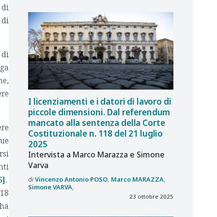
 di
 di
 di
nga
ne,
ere
I licenziamenti e i datori di lavoro di
piccole dimensioni. Dal referendum
mancato alla sentenza della Corte
ere
Costituzionale n. 118 del 21 luglio
due
2025
rsi
Intervista a Marco Marazza e Simone
Varva
nti
6]
.
Vincenzo Antonio
POSO
Marco
MARAZZA
Simone
VARVA
 18
23 ottobre 2025
 ha