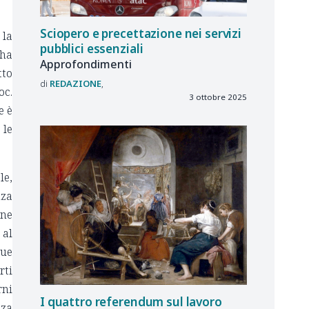
Sciopero e precettazione nei servizi
 la
pubblici essenziali
 ha
Approfondimenti
tto
REDAZIONE
oc.
3 ottobre 2025
e è
 le
le,
nza
one
 al
sue
rti
rni
I quattro referendum sul lavoro
nza