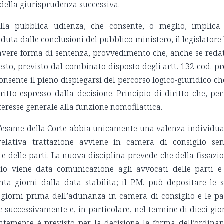
 della giurisprudenza successiva.
ella pubblica udienza, che consente, o meglio, implica
duta dalle conclusioni del pubblico ministero, il legislatore
e avere forma di sentenza, provvedimento che, anche se reda
esto, previsto dal combinato disposto degli artt. 132 cod. pr
), consente il pieno dispiegarsi del percorso logico-giuridico ch
ritto espresso dalla decisione. Principio di diritto che, per
teresse generale alla funzione nomofilattica.
l’esame della Corte abbia unicamente una valenza individua
relativa trattazione avviene in camera di consiglio se
 e delle parti. La nuova disciplina prevede che della fissazi
lio viene data comunicazione agli avvocati delle parti e
a giorni dalla data stabilita; il P.M. può depositare le 
i giorni prima dell’adunanza in camera di consiglio e le pa
successivamente e, in particolare, nel termine di dieci gio
ntemente è previsto per la decisione la forma dell’ordina