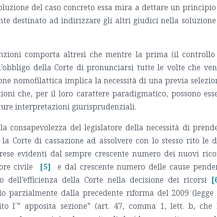
luzione del caso concreto essa mira a dettare un principio
te destinato ad indirizzare gli altri giudici nella soluzione
unzioni comporta altresì che mentre la prima (il controllo
l’obbligo della Corte di pronunciarsi tutte le volte che ve
ione nomofilattica implica la necessità di una previa selezio
tioni che, per il loro carattere paradigmatico, possono ess
ture interpretazioni giurisprudenziali.
la consapevolezza del legislatore della necessità di prend
va la Corte di cassazione ad assolvere con lo stesso rito le 
à rese evidenti dal sempre crescente numero dei nuovi rico
ore civile
[5]
e dal crescente numero delle cause pende
 dell’efficienza della Corte nella decisione dei ricorsi
[
solo parzialmente dalla precedente riforma del 2009 (legge
to l´” apposita sezione” (art. 47, comma 1, lett. b, che