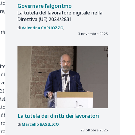
nto
Governare l’algoritmo
re,
La tutela del lavoratore digitale nella
Direttiva (UE) 2024/2831
Valentina
CAPUOZZO
ità
3 novembre 2025
lte
 di
eve
2),
del
ato
 di
La tutela dei diritti dei lavoratori
nto
Marcello
BASILICO
28 ottobre 2025
iro