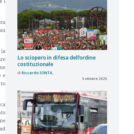
e i
sta
oni
 la
Lo sciopero in difesa dell’ordine
are
costituzionale
ome
Riccardo
IONTA
e e
3 ottobre 2025
tto
ica
ato
one
 ad