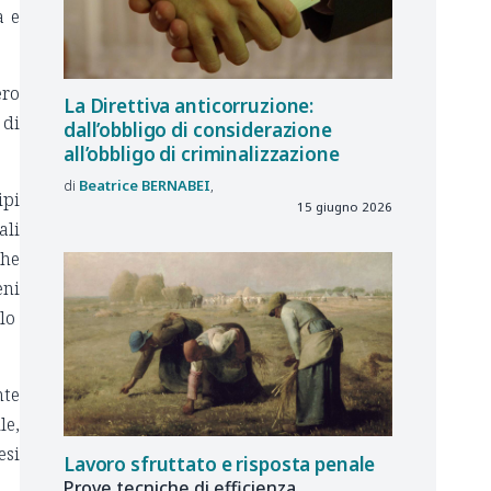
a e
ero
La Direttiva anticorruzione:
 di
dall’obbligo di considerazione
all’obbligo di criminalizzazione
Beatrice
BERNABEI
ipi
15 giugno 2026
ali
che
eni
llo
nte
le,
esi
Lavoro sfruttato e risposta penale
Prove tecniche di efficienza