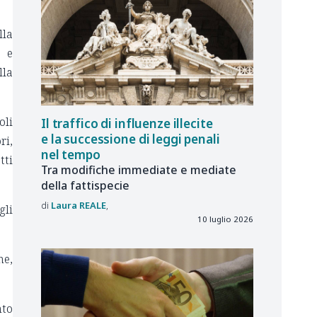
lla
e e
lla
oli
Il traffico di influenze illecite
e la successione di leggi penali
ri,
nel tempo
tti
Tra modifiche immediate e mediate
della fattispecie
Laura
REALE
gli
10 luglio 2026
ne,
nto