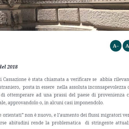
A–
A
del 2018
i Cassazione è stata chiamata a verificare se abbia rileva
straniero, posta in essere nella assoluta inconsapevolezza 
e di ottemperare ad una prassi del paese di provenienza 
e, approvandolo o, in alcuni casi imponendolo.
e orientati” non è nuovo, e l’aumento dei flussi migratori ve
verse abitudini rende la problematica di stringente attual