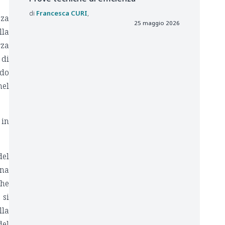
Francesca
CURI
zza
25 maggio 2026
lla
rza
 di
ado
nel
 in
del
una
che
 si
lla
del