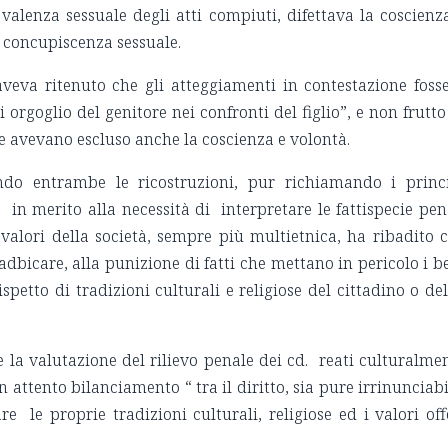
valenza sessuale degli atti compiuti, difettava la coscienz
a concupiscenza sessuale.
aveva ritenuto che gli atteggiamenti in contestazione foss
orgoglio del genitore nei confronti del figlio”, e non frutto
ne avevano escluso anche la coscienza e volontà.
ndo entrambe le ricostruzioni, pur richiamando i princ
à in merito alla necessità di interpretare le fattispecie pen
valori della società, sempre più multietnica, ha ribadito 
bicare, alla punizione di fatti che mettano in pericolo i b
spetto di tradizioni culturali e religiose del cittadino o de
e la valutazione del rilievo penale dei cd. reati culturalme
attento bilanciamento “ tra il diritto, sia pure irrinunciabi
 le proprie tradizioni culturali, religiose ed i valori off