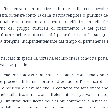
 l’incidenza della matrice culturale sulla consapevole
ssità di tenere conto: 1) della natura religiosa o giuridica de
quale è stato commesso il reato; 2) dell’intensità della fo
rno del gruppo culturale di riferimento; 3) del grado
ltura e nel tessuto sociale del paese d’arrivo o del suo gr
ra d’origine, indipendentemente dal tempo di permanenza 
 nel caso di specie, la Corte ha escluso che la condotta posta
 valenza penale.
tato che essa solo asseritamente era conforme alle tradizioni 
ze processuali hanno portato ad escludere l’esistenza di 
 religiosa e disvelato che la condotta era sanzionata an
e); dall’altro, in relazione all’elemento soggettivo del reato,
li imputati dell’illiceità delle azioni commesse alla luce de
e della loro compiuta integrazione nel contesto sociale 