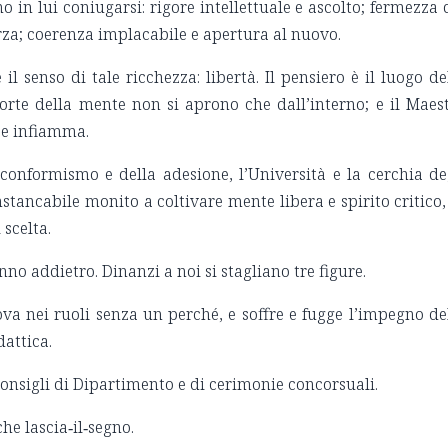
in lui coniugarsi: rigore intellettuale e ascolto; fermezza 
forza; coerenza implacabile e apertura al nuovo.
l senso di tale ricchezza: libertà. Il pensiero è il luogo de
porte della mente non si aprono che dall’interno; e il Maes
 e infiamma.
conformismo e della adesione, l’Università e la cerchia de
instancabile monito a coltivare mente libera e spirito critico,
scelta.
no addietro. Dinanzi a noi si stagliano tre figure.
trova nei ruoli senza un perché, e soffre e fugge l’impegno de
dattica.
 consigli di Dipartimento e di cerimonie concorsuali.
che lascia‑il‑segno.