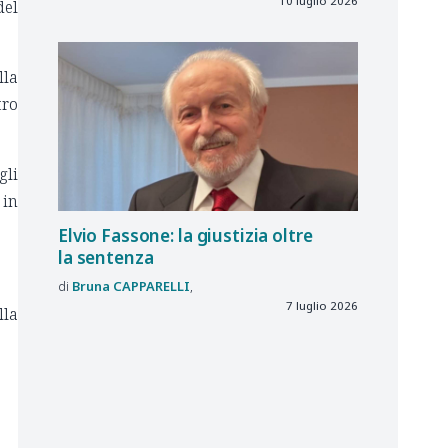
10 luglio 2026
del
lla
tro
gli
 in
Elvio Fassone: la giustizia oltre
la sentenza
Bruna
CAPPARELLI
7 luglio 2026
lla