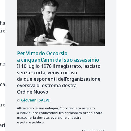
 ha
ire
Per Vittorio Occorsio
a cinquant’anni dal suo assassinio
uno
Il 10 luglio 1976 il magistrato, lasciato
senza scorta, veniva ucciso
da due esponenti dell’organizzazione
ama
eversiva di estrema destra
Ordine Nuovo
Giovanni
SALVI
tre
Attraverso le sue indagini, Occorsio era arrivato
a individuare connessioni fra criminalità organizzata,
massoneria deviata, eversione di destra
e potere politico
eri