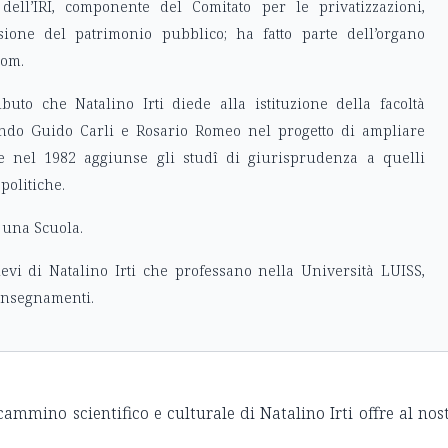
dell’IRI, componente del Comitato per le privatizzazioni,
ssione del patrimonio pubblico; ha fatto parte dell’organo
com.
ibuto che Natalino Irti diede alla istituzione della facoltà
cando Guido Carli e Rosario Romeo nel progetto di ampliare
che nel 1982 aggiunse gli studî di giurisprudenza a quelli
politiche.
o una Scuola.
ievi di Natalino Irti che professano nella Università LUISS,
insegnamenti.
cammino scientifico e culturale di Natalino Irti offre al nos