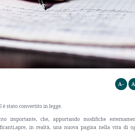
A–
A
6 è stato convertito in legge.
nto importante, che, apportando modifiche estername
ficanti,apre, in realtà, una nuova pagina nella vita di o