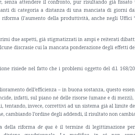
e
, senza attendere il confronto, pur risultando già fissato
anti di categoria a distanza di una manciata di giorni da
 riforma (l’aumento della produttività, anche negli Uffici 
imi due aspetti, già stigmatizzati in ampi e reiterati dibatti
cune discrasie cui la mancata ponderazione degli effetti de
ione risiede nel fatto che i problemi oggetto del d.l. 168/2
.
lioramento dell’efficienza – in buona sostanza, questo esse
ncide, infatti, sul piano né delle risorse (umane e di mezzi),
i, tentando, invece, correttivi ad un sistema già al limite de
he, cambiando l’ordine degli addendi, il risultato non cambia
za della riforma
de qua
è il termine di legittimazione per