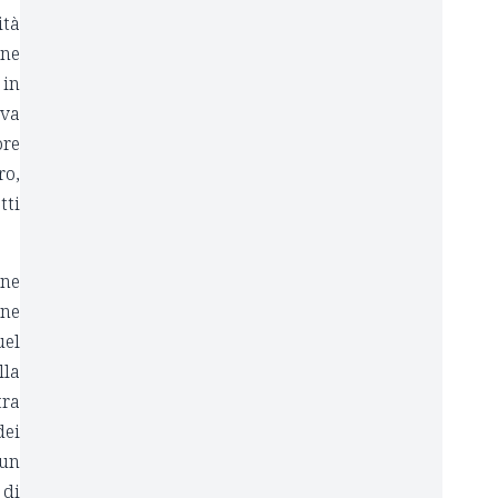
ità
ine
 in
iva
ore
ro,
tti
one
one
uel
lla
tra
dei
 un
 di