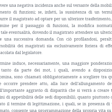
 avere una negativa incidenza anche sul versante della mobil
ento di funzioni; se, infatti, la sussistenza di un term
urre il magistrato ad optare per un ulteriore trasferimento,
rmine per il passaggio di funzioni, la modifica normat
tale eventualità, dovendo il magistrato attendere un ulteri
e una successiva domanda. Con ciò profilandosi, peralt
mobilità dei magistrati sia esclusivamente foriera di effe
acolata dal legislatore.
ermine induce, necessariamente, una maggiore ponderazi
n tanto da parte dei mot, i quali, avendo a disposizi
omina, sono chiamati obbligatoriamente a scegliere tra q
se occorre prendere atto, alla luce dell’allungamento de
ll’importante aggravio di disparità che si verrà a creare 
ni di appetibilità delle sedi disponibili), quanto piuttosto 
o il termine di legittimazione, i quali, se in presenza di
mmato, consente una programmazione della propria vita su