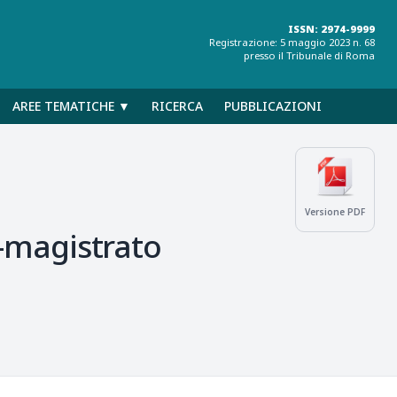
ISSN: 2974-9999
Registrazione: 5 maggio 2023 n. 68
presso il Tribunale di Roma
AREE TEMATICHE ▼
RICERCA
PUBBLICAZIONI
Versione PDF
o-magistrato