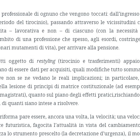
 professionale di ognuno che vengono toccati: dall’ingresso
riodo del tirocinio), passando attraverso le vicissitudini 
ta – lavorativa e non – di ciascuno (con la necessità
ambito di una professione che spesso, agli esordi, costring
onari mutamenti di vita), per arrivare alla pensione.
etti oggetto di
restyling
(tirocinio e trasferimenti) appai
ano di essere dati per acquisiti, quali modifiche tutto somm
ve non se ne vedano le reali implicazioni; in particolare,
lla lesione di principi di matrice costituzionale (ad esemp
agistrati), quanto sul piano degli effetti pratici,rischiando
di quanti siano intese a risolvere.
riforma pare essere, ancora una volta, la velocità; una veloc
 futuristica, fagocita l’attualità in vista del cambiamento
izza lo strumento prescelto (la decretazione d’urgenza), il m