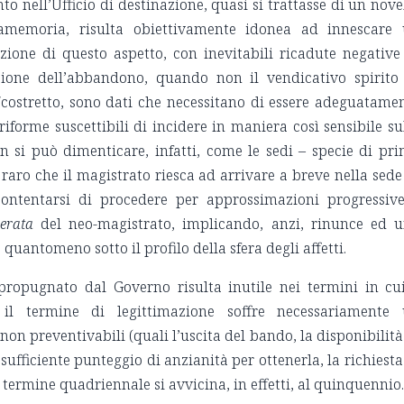
o nell’Ufficio di destinazione, quasi si trattasse di un nove
amemoria, risulta obiettivamente idonea ad innescare
ione di questo aspetto, con inevitabili ricadute negative
azione dell’abbandono, quando non il vendicativo spirito
o/costretto, sono dati che necessitano di essere adeguatame
forme suscettibili di incidere in maniera così sensibile su
on si può dimenticare, infatti, come le sedi – specie di pr
aro che il magistrato riesca ad arrivare a breve nella sede
ontentarsi di procedere per approssimazioni progressiv
derata
del neo-magistrato, implicando, anzi, rinunce ed 
quantomeno sotto il profilo della sfera degli affetti.
propugnato dal Governo risulta inutile nei termini in cu
 il termine di legittimazione soffre necessariamente
on preventivabili (quali l’uscita del bando, la disponibilità
sufficiente punteggio di anzianità per ottenerla, la richiesta
il termine quadriennale si avvicina, in effetti, al quinquennio