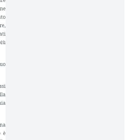
are
ine
sto
re,
ati
più
ruo
ssi
lla
hia
una
e è