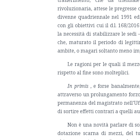
trasferimento, che da trienna
rivoluzionaria, attese le pregresse 
divenne quadriennale nel 1991 ed, 
con gli obiettivi cui il d.l. 168/20
la necessità di stabilizzare le sedi
che, maturato il periodo di legitt
ambite, o magari soltanto meno impo
Le ragioni per le quali il mez
rispetto al fine sono molteplici.
In primis
, e forse banalmente,
attraverso un prolungamento forzos
permanenza del magistrato nell’Uffi
di sortire effetti contrari a quelli
Non è una novità parlare di so
dotazione scarna di mezzi, del t