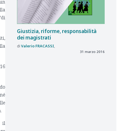
 un
lla
“di
Giustizia, riforme, responsabilità
dei magistrati
ti,
lla
Valerio
FRACASSI
31 marzo 2016
016
ndo
 né
lle
.
 il