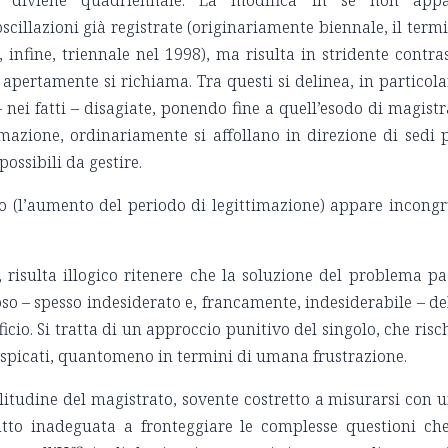
le diviene quadriennale. La modifica in sé non app
oscillazioni già registrate (originariamente biennale, il term
infine, triennale nel 1998), ma risulta in stridente contra
16 apertamente si richiama. Tra questi si delinea, in particola
 – nei fatti – disagiate, ponendo fine a quell’esodo di magistr
imazione, ordinariamente si affollano in direzione di sedi 
ssibili da gestire.
zo (l’aumento del periodo di legittimazione) appare incong
 risulta illogico ritenere che la soluzione del problema pa
o – spesso indesiderato e, francamente, indesiderabile – de
cio. Si tratta di un approccio punitivo del singolo, che risc
 auspicati, quantomeno in termini di umana frustrazione.
litudine del magistrato, sovente costretto a misurarsi con 
utto inadeguata a fronteggiare le complesse questioni ch