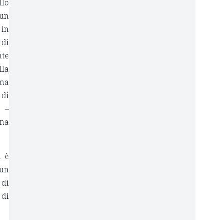
llo
 un
 in
 di
nte
lla
ima
 di
e –
una
i è
 un
 di
 di
.