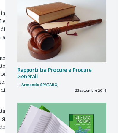
 in
che
 di
e a
ono
ato
Rapporti tra Procure e Procure
 le
Generali
io,
Armando
SPATARO
 di
23 settembre 2016
ità
.Si
odo