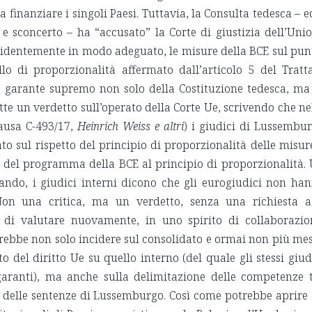
finanziare i singoli Paesi. Tuttavia, la Consulta tedesca – e
e sconcerto – ha “accusato” la Corte di giustizia dell’Uni
videntemente in modo adeguato, le misure della BCE sul pun
llo di proporzionalità affermato dall’articolo 5 del Tratt
e garante supremo non solo della Costituzione tedesca, ma
tte un verdetto sull’operato della Corte Ue, scrivendo che ne
ausa C-493/17,
Heinrich Weiss e altri
) i giudici di Lussembu
 sul rispetto del principio di proporzionalità delle misur
à del programma della BCE al principio di proporzionalità.
cando, i giudici interni dicono che gli eurogiudici non ha
Non una critica, ma un verdetto, senza una richiesta a
o di valutare nuovamente, in uno spirito di collaborazio
trebbe non solo incidere sul consolidato e ormai non più me
o del diritto Ue su quello interno (del quale gli stessi giud
garanti), ma anche sulla delimitazione delle competenze 
e delle sentenze di Lussemburgo. Così come potrebbe aprire