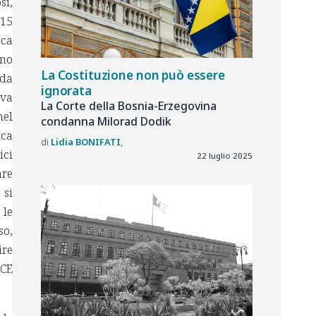
sì,
015
cca
ino
La Costituzione non può essere
 da
ignorata
 va
La Corte della Bosnia-Erzegovina
nel
condanna Milorad Dodik
nca
Lidia
BONIFATI
ici
22 luglio 2025
are
 si
 le
so,
ire
BCE