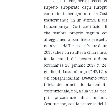
L’aspetto che, però, preoccupa
rispetto all’operato degli eurogiu
controlimiti per garantire la Co
trasformando, in un attimo, il di
Lussemburgo e Corti costituzionali
che sembra proprio seguita co
atteggiamento ben diverso rispetto 
nota vicenda Taricco, a fronte di un
2015) che non risultava chiara in a
fondamentali del nostro ordina
(ordinanza 26 gennaio 2017 n. 24)
giudici di Lussemburgo (C-42/17, s
dei colleghi italiani, avevano svo
tutela dei principi fondamentali 
costituzionale, poi, a sua volta, p
principi costituzionali e l’impian
Costituzione, con la sentenza del 