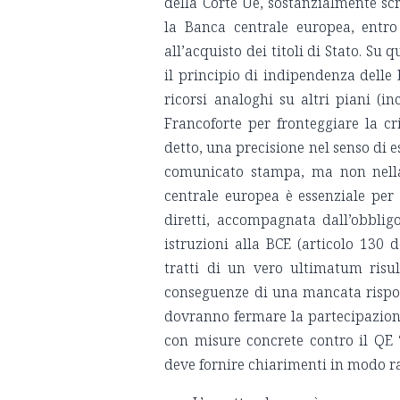
della Corte Ue, sostanzialmente sc
la Banca centrale europea, entr
all’acquisto dei titoli di Stato. Su
il principio di indipendenza delle 
ricorsi analoghi su altri piani (in
Francoforte per fronteggiare la c
detto, una precisione nel senso di e
comunicato stampa, ma non nella
centrale europea è essenziale per 
diretti, accompagnata dall’obblig
istruzioni alla BCE (articolo 130 
tratti di un vero ultimatum risu
conseguenze di una mancata risposta
dovranno fermare la partecipazione 
con misure concrete contro il QE “
deve fornire chiarimenti in modo r