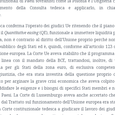
tituzionali di Paesi sovranisti come la Polonia e l’Ungheria 
namento della Consulta tedesca e applicarlo, in chi
.
sca conferma l’operato dei giudici Ue ritenendo che il piano
 il
Quantitative easing
(QE), funzionale a immettere liquidità 
a, non è contrario al diritto dell’Unione proprio perché no
pubblico degli Stati ed è, quindi, conforme all’articolo 123 
ione europea. La Corte Ue aveva stabilito che il programma
 linea con il mandato della BCE, trattandosi, inoltre, di
a per gli Stati della zona euro, di esclusiva compete
iustizia, che era stata investita della questione proprio 
ato per arginare la grave crisi economica che aveva colpito
disfare le esigenze e i bisogni di specifici Stati membri e 
li Paesi. La Corte di Lussemburgo aveva anche accertato che
o dal Trattato sul funzionamento dell’Unione europea era st
a Corte costituzionale tedesca a giudicare il lavoro dei giud