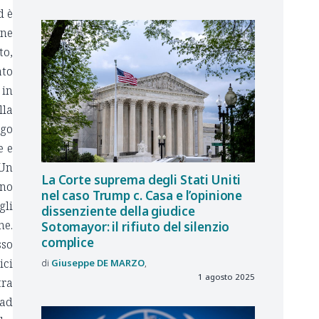
d è
one
to,
ato
 in
lla
rgo
e e
 Un
La Corte suprema degli Stati Uniti
nno
nel caso Trump c. Casa e l’opinione
gli
dissenziente della giudice
ne.
Sotomayor: il rifiuto del silenzio
complice
sso
ici
Giuseppe
DE MARZO
1 agosto 2025
tra
 ad