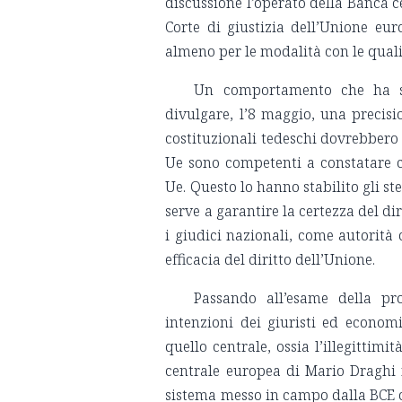
discussione l’operato della Banca c
Corte di giustizia dell’Unione eu
almeno per le modalità con le quali 
Un comportamento che ha sp
divulgare, l’8 maggio, una precisio
costituzionali tedeschi dovrebbero 
Ue sono competenti a constatare ch
Ue. Questo lo hanno stabilito gli st
serve a garantire la certezza del di
i giudici nazionali, come autorità 
efficacia del diritto dell’Unione.
Passando all’esame della pr
intenzioni dei giuristi ed econom
quello centrale, ossia l’illegittimi
centrale europea di Mario Draghi n
sistema messo in campo dalla BCE 