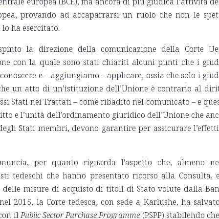
entrale europea (BCE), ma ancora di più giudica l’attività de
ropea, provando ad accaparrarsi un ruolo che non le spet
lo ha esercitato.
into la direzione della comunicazione della Corte U
ne con la quale sono stati chiariti alcuni punti che i giud
conoscere e – aggiungiamo – applicare, ossia che solo i giud
e un atto di un’istituzione dell’Unione è contrario al diri
essi Stati nei Trattati – come ribadito nel comunicato – e que
ritto e l’unità dell’ordinamento giuridico dell’Unione che an
degli Stati membri, devono garantire per assicurare l’effett
onuncia, per quanto riguarda l'aspetto che, almeno ne
isti tedeschi che hanno presentato ricorso alla Consulta, 
tà delle misure di acquisto di titoli di Stato volute dalla Ba
el 2015, la Corte tedesca, con sede a Karlushe, ha salvato
con il
Public Sector Purchase Programme
(PSPP) stabilendo che