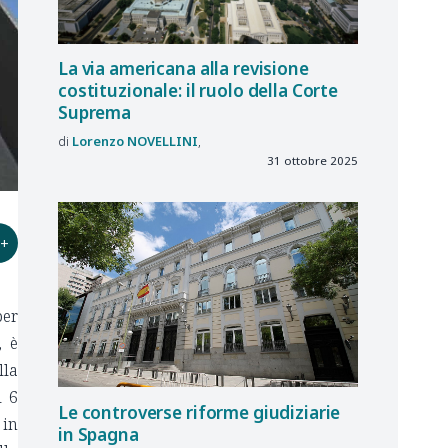
La via americana alla revisione
costituzionale: il ruolo della Corte
Suprema
Lorenzo
NOVELLINI
31 ottobre 2025
+
per
, è
lla
l 6
Le controverse riforme giudiziarie
 in
in Spagna