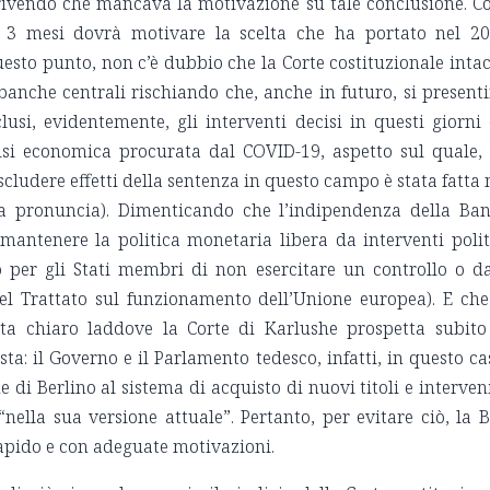
rivendo che mancava la motivazione su tale conclusione. Co
o 3 mesi dovrà motivare la scelta che ha portato nel 2
 questo punto, non c’è dubbio che la Corte costituzionale inta
banche centrali rischiando che, anche in futuro, si present
clusi, evidentemente, gli interventi decisi in questi giorni
risi economica procurata dal COVID-19, aspetto sul quale,
scludere effetti della sentenza in questo campo è stata fatta 
 pronuncia). Dimenticando che l’indipendenza della Ba
mantenere la politica monetaria libera da interventi polit
o per gli Stati membri di non esercitare un controllo o d
del Trattato sul funzionamento dell’Unione europea). E che
lta chiaro laddove la Corte di Karlushe prospetta subito
: il Governo e il Parlamento tedesco, infatti, in questo ca
di Berlino al sistema di acquisto di nuovi titoli e interven
nella sua versione attuale”. Pertanto, per evitare ciò, la 
apido e con adeguate motivazioni.