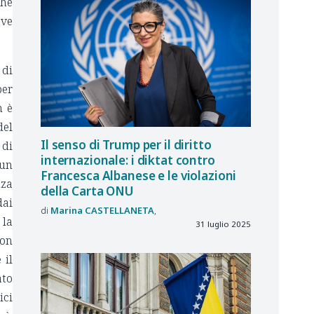
che
ave
 di
per
n è
del
Il senso di Trump per il diritto
 di
internazionale: i diktat contro
 un
Francesca Albanese e le violazioni
nza
della Carta ONU
dai
Marina
CASTELLANETA
 la
31 luglio 2025
non
 il
ato
ici