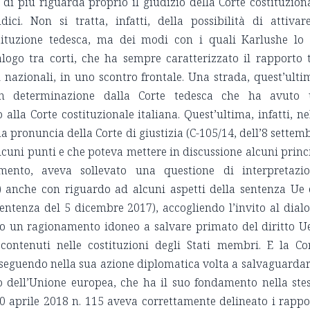
 di più riguarda proprio il giudizio della Corte costituzion
dici. Non si tratta, infatti, della possibilità di attivar
stituzione tedesca, ma dei modi con i quali Karlushe lo 
alogo tra corti, che ha sempre caratterizzato il rapporto 
 nazionali, in uno scontro frontale. Una strada, quest’ulti
n determinazione dalla Corte tedesca che ha avuto 
alla Corte costituzionale italiana. Quest’ultima, infatti, ne
a pronuncia della Corte di giustizia (C-105/14, dell’8 settem
lcuni punti e che poteva mettere in discussione alcuni princ
mento, aveva sollevato una questione di interpretazi
 anche con riguardo ad alcuni aspetti della sentenza Ue 
entenza del 5 dicembre 2017), accogliendo l’invito al dial
lto un ragionamento idoneo a salvare primato del diritto U
contenuti nelle costituzioni degli Stati membri. E la Co
roseguendo nella sua azione diplomatica volta a salvaguardar
to dell’Unione europea, che ha il suo fondamento nella ste
10 aprile 2018 n. 115 aveva correttamente delineato i rappo