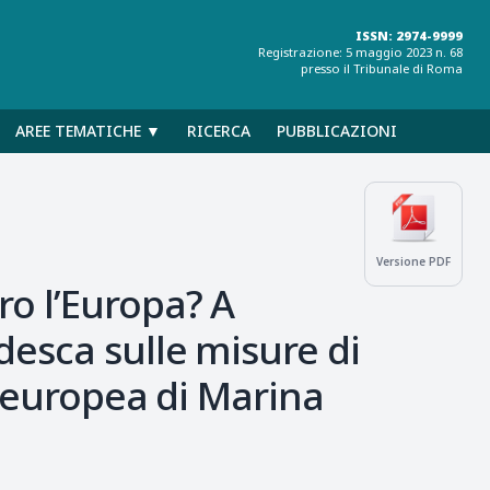
ISSN: 2974-9999
Registrazione: 5 maggio 2023 n. 68
presso il Tribunale di Roma
AREE TEMATICHE ▼
RICERCA
PUBBLICAZIONI
Versione PDF
o l’Europa? A
desca sulle misure di
e europea di Marina