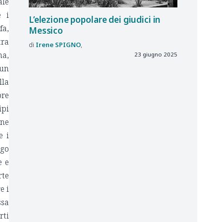
ale
e i
L’elezione popolare dei giudici in
fa,
Messico
tra
Irene
SPIGNO
ma,
23 giugno 2025
un
lla
bre
ipi
one
e i
ogo
e e
rte
e i
ssa
rti