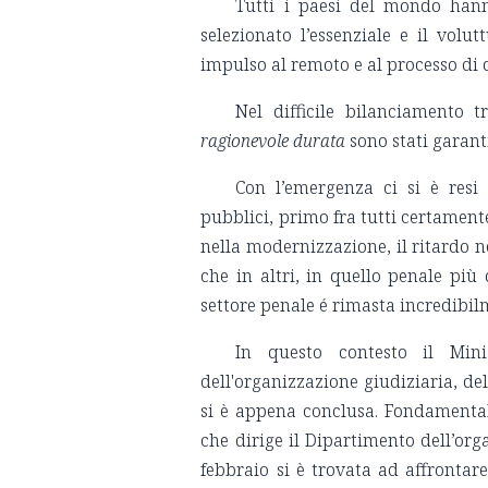
Tutti i paesi del mondo hann
selezionato l’essenziale e il volu
impulso al remoto e al processo di 
Nel difficile bilanciamento t
ragionevole durata
sono stati garantit
Con l’emergenza ci si è resi 
pubblici, primo fra tutti certamente
nella modernizzazione, il ritardo ne
che in altri, in quello penale più d
settore penale é rimasta incredibil
In questo contesto il Minis
dell'organizzazione giudiziaria, del
si è appena conclusa. Fondamentale
che dirige il Dipartimento dell’org
febbraio si è trovata ad affronta