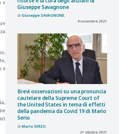
risorse e la cura degli anziani di
o e
Giuseppe Savagnone
Giuseppe
SAVAGNONE
4 novembre 2021
are
nza
po,
te,
o e
Brevi osservazioni su una pronuncia
cautelare della Supreme Court of
ia,
the United States in tema di effetti
ene
della pandemia da Covid 19 di Mario
Serio
ari
Mario
SERIO
21 ottobre 2021