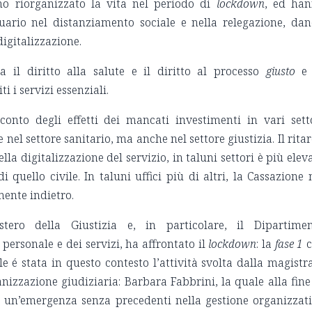
o riorganizzato la vita nel periodo di
lockdown
, ed ha
ttuario nel distanziamento sociale e nella relegazione, da
digitalizzazione.
ra il diritto alla salute e il diritto al processo
giusto
e
i i servizi essenziali.
conto degli effetti dei mancati investimenti in vari sett
 nel settore sanitario, ma anche nel settore giustizia. Il rita
lla digitalizzazione del servizio, in taluni settori è più elev
i quello civile. In taluni uffici più di altri, la Cassazione 
mente indietro.
tero della Giustizia e, in particolare, il Dipartime
 personale e dei servizi, ha affrontato il
lockdown
: la
fase 1
c
 é stata in questo contesto l’attività svolta dalla magistr
anizzazione giudiziaria: Barbara Fabbrini, la quale alla fine
re un’emergenza senza precedenti nella gestione organizzat