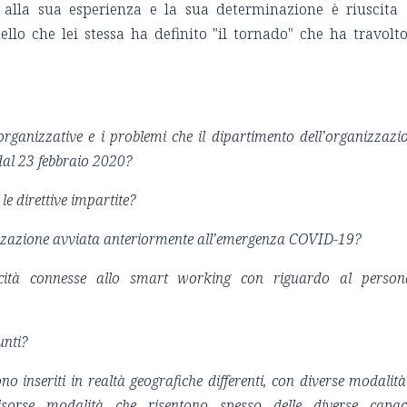
e alla sua esperienza e la sua determinazione è riuscita
uello che lei stessa ha definito "il tornado" che ha travolto
 organizzative e i problemi che il dipartimento dell’organizzazi
 dal 23 febbraio 2020?
 le direttive impartite?
alizzazione avviata anteriormente all’emergenza COVID-19?
icità connesse allo smart working con riguardo al person
unti?
sono inseriti in realtà geografiche differenti, con diverse modalità
isorse modalità che risentono spesso delle diverse capac