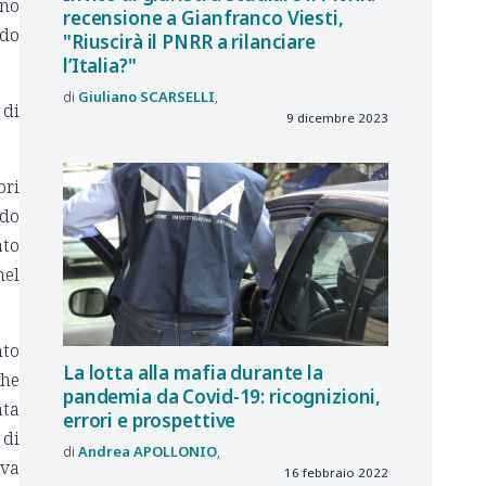
nno
recensione a Gianfranco Viesti,
ndo
"Riuscirà il PNRR a rilanciare
l’Italia?"
Giuliano
SCARSELLI
 di
9 dicembre 2023
ori
rdo
ato
nel
nto
La lotta alla mafia durante la
he
pandemia da Covid-19: ricognizioni,
ata
errori e prospettive
 di
Andrea
APOLLONIO
iva
16 febbraio 2022