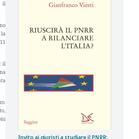
 il
ono
 la
 11
 il
una
ata
zo.
to,
oni
Invito ai giuristi a studiare il PNRR: