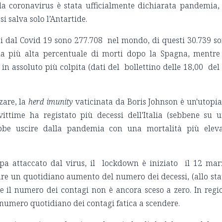
a coronavirus è stata ufficialmente dichiarata pandemia,
 si salva solo l’Antartide.
ti dal Covid 19 sono 277.708 nel mondo, di questi 30.739 s
on la più alta percentuale di morti dopo la Spagna, mentre
n assoluto più colpita (dati del bollettino delle 18,00 del
zare, la
herd
imunity
vaticinata da Boris Johnson è un'utopia:
ttime ha registato più decessi dell'Italia (sebbene su 
bbe uscire dalla pandemia con una mortalità più elev
opa attaccato dal virus, il lockdown è iniziato il 12 mar
are un quotidiano aumento del numero dei decessi, (allo sta
 e il numero dei contagi non è ancora sceso a zero. In regi
 numero quotidiano dei contagi fatica a scendere.