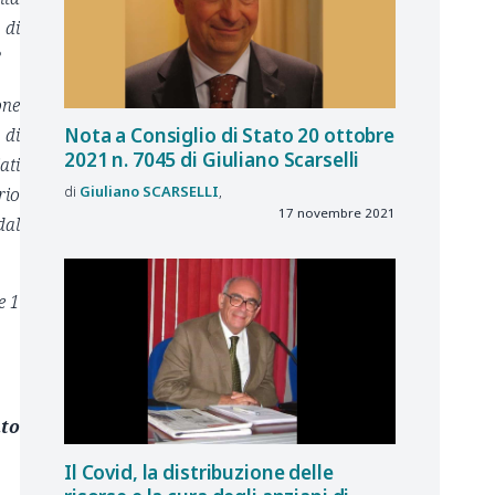
 di
?
one
Nota a Consiglio di Stato 20 ottobre
 di
2021 n. 7045 di Giuliano Scarselli
ati
Giuliano
SCARSELLI
rio
17 novembre 2021
dal
e 1
nto
Il Covid, la distribuzione delle